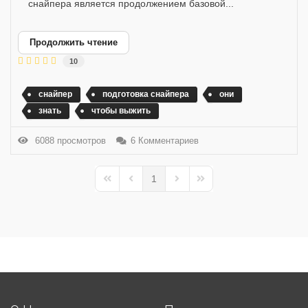
снайпера является продолжением базовой...
Продолжить чтение
10
снайпер
подготовка снайпера
они
знать
чтобы выжить
6088 просмотров
6 Комментариев
1
First Page
Previous Page
Next Page
Last Page