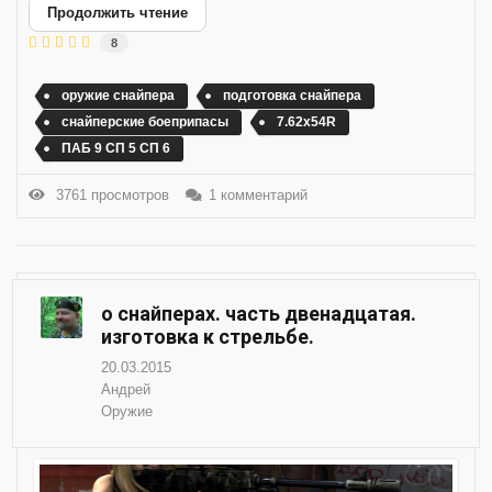
Продолжить чтение
8
оружие снайпера
подготовка снайпера
снайперские боеприпасы
7.62х54R
ПАБ 9 СП 5 СП 6
3761 просмотров
1 комментарий
о снайперах. часть двенадцатая.
изготовка к стрельбе.
20.03.2015
Андрей
Оружие