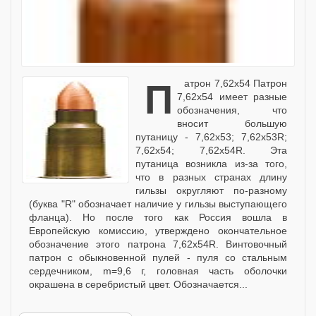
Патрон 7,62x54 Патрон
7,62x54 имеет разные
обозначения, что
вносит большую
путаницу - 7,62х53; 7,62x53R;
7,62х54; 7,62x54R. Эта
путаница возникла из-за того,
что в разных странах длину
гильзы округляют по-разному
(буква "R" обозначает наличие у гильзы выступающего
фланца). Но после того как Россия вошла в
Европейскую комиссию, утверждено окончательное
обозначение этого патрона 7,62x54R. Винтовочный
патрон с обыкновенной пулей - пуля со стальным
сердечником, m=9,6 г, головная часть оболочки
окрашена в серебристый цвет. Обозначается...