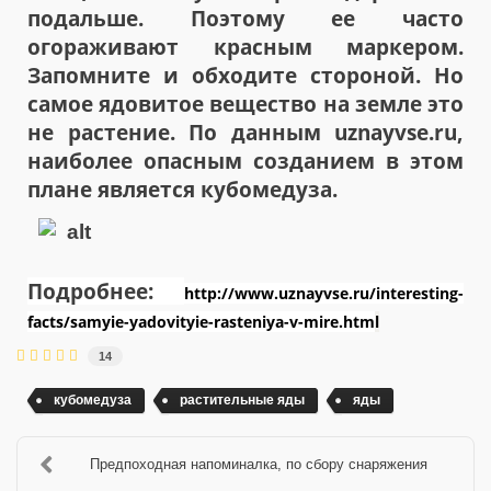
подальше. Поэтому ее часто
огораживают красным маркером.
Запомните и обходите стороной. Но
самое ядовитое вещество на земле это
не растение. По данным uznayvse.ru,
наиболее опасным созданием в этом
плане является кубомедуза.
Подробнее:
http://www.uznayvse.ru/interesting-
facts/samyie-yadovityie-rasteniya-v-mire.htm
l
14
кубомедуза
растительные яды
яды
Предпоходная напоминалка, по сбору снаряжения