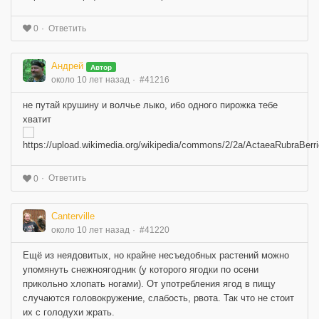
Ответить
0
Андрей
Автор
около 10 лет назад
#41216
не путай крушину и волчье лыко, ибо одного пирожка тебе
хватит
Ответить
0
Canterville
около 10 лет назад
#41220
Ещё из неядовитых, но крайне несъедобных растений можно
упомянуть снежноягодник (у которого ягодки по осени
прикольно хлопать ногами). От употребления ягод в пищу
случаются головокружение, слабость, рвота. Так что не стоит
их с голодухи жрать.