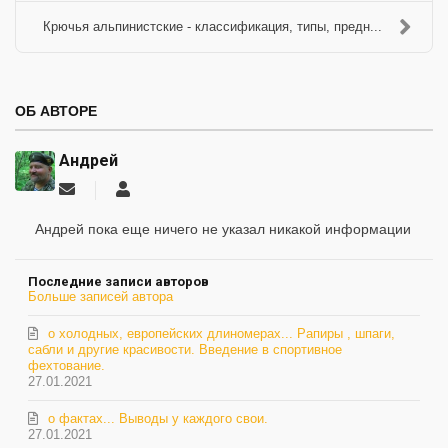
Крючья альпинистские - классификация, типы, предн...
ОБ АВТОРЕ
Андрей
Подписаться
Андрей
на
обновление
Андрей пока еще ничего не указал никакой информации
автора
Последние записи авторов
Больше записей автора
о холодных, европейских длиномерах... Рапиры , шпаги,
сабли и другие красивости. Введение в спортивное
фехтование.
27.01.2021
о фактах... Выводы у каждого свои.
27.01.2021