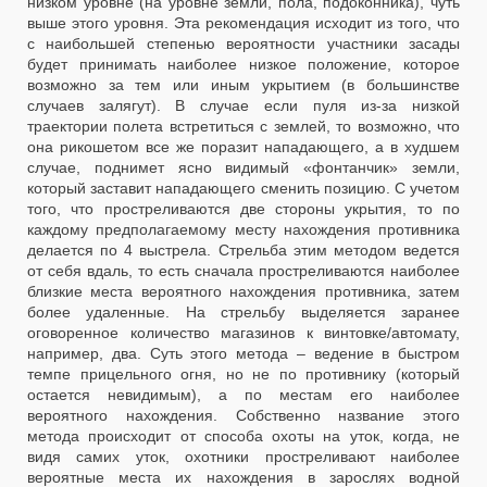
низком уровне (на уровне земли, пола, подоконника), чуть
выше этого уровня. Эта рекомендация исходит из того, что
с наибольшей степенью вероятности участники засады
будет принимать наиболее низкое положение, которое
возможно за тем или иным укрытием (в большинстве
случаев залягут). В случае если пуля из-за низкой
траектории полета встретиться с землей, то возможно, что
она рикошетом все же поразит нападающего, а в худшем
случае, поднимет ясно видимый «фонтанчик» земли,
который заставит нападающего сменить позицию. С учетом
того, что простреливаются две стороны укрытия, то по
каждому предполагаемому месту нахождения противника
делается по 4 выстрела. Стрельба этим методом ведется
от себя вдаль, то есть сначала простреливаются наиболее
близкие места вероятного нахождения противника, затем
более удаленные. На стрельбу выделяется заранее
оговоренное количество магазинов к винтовке/автомату,
например, два. Суть этого метода – ведение в быстром
темпе прицельного огня, но не по противнику (который
остается невидимым), а по местам его наиболее
вероятного нахождения. Собственно название этого
метода происходит от способа охоты на уток, когда, не
видя самих уток, охотники простреливают наиболее
вероятные места их нахождения в зарослях водной