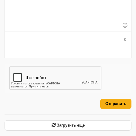
-
-
-
-
-
-
-
-
-
-
-
-
-
-
-
-
-
-
-
-
-
-
-
-
0
-
-
-
-
-
-
Отправить
Загрузить еще