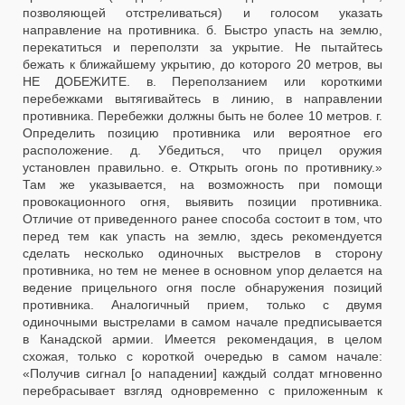
позволяющей отстреливаться) и голосом указать
направление на противника. б. Быстро упасть на землю,
перекатиться и переползти за укрытие. Не пытайтесь
бежать к ближайшему укрытию, до которого 20 метров, вы
НЕ ДОБЕЖИТЕ. в. Переползанием или короткими
перебежками вытягивайтесь в линию, в направлении
противника. Перебежки должны быть не более 10 метров. г.
Определить позицию противника или вероятное его
расположение. д. Убедиться, что прицел оружия
установлен правильно. е. Открыть огонь по противнику.»
Там же указывается, на возможность при помощи
провокационного огня, выявить позиции противника.
Отличие от приведенного ранее способа состоит в том, что
перед тем как упасть на землю, здесь рекомендуется
сделать несколько одиночных выстрелов в сторону
противника, но тем не менее в основном упор делается на
ведение прицельного огня после обнаружения позиций
противника. Аналогичный прием, только с двумя
одиночными выстрелами в самом начале предписывается
в Канадской армии. Имеется рекомендация, в целом
схожая, только с короткой очередью в самом начале:
«Получив сигнал [о нападении] каждый солдат мгновенно
перебрасывает взгляд одновременно с приложенным к