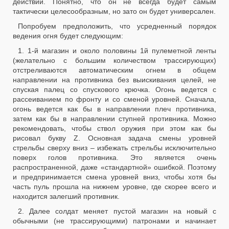
действий. Понятно, что он не всегда будет самым
тактически целесообразным, но зато он будет универсален.
Попробуем предположить, что усредненный порядок
ведения огня будет следующим:
1. 1-й магазин и около половины 1й пулеметной ленты
(желательно с большим количеством трассирующих)
отстреливаются автоматическим огнем в общем
направлении на противника без выискивания целей, не
спуская палец со спускового крючка. Огонь ведется с
рассеиванием по фронту и со сменой уровней. Сначала,
огонь ведется как бы в направлении плеч противника,
затем как бы в направлении ступней противника. Можно
рекомендовать, чтобы ствол оружия при этом как бы
рисовал букву Z. Основная задача смены уровней
стрельбы сверху вниз – избежать стрельбы исключительно
поверх голов противника. Это является очень
распространенной, даже «стандартной» ошибкой. Поэтому
и предпринимается смена уровней вниз, чтобы хотя бы
часть пуль прошла на нижнем уровне, где скорее всего и
находится залегший противник.
2. Далее солдат меняет пустой магазин на новый с
обычными (не трассирующими) патронами и начинает