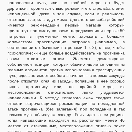
направлении пуль, или, по крайней мере, он будет
дергаться, торопиться с выстрелами и его стрельба станет
неприцельной, даже в том случае, если в реальности
ответные выстрелы идут мимо. Для этого способа действий
имеются рекомендации первый магазин, который
пристегнут к автомату во время передвижения и первые 50
патронов в пулеметной ленте, заряжать с большим
количеством трассирующих патронов (например, в
соотношении с обычными патронами 1 к 2), с тем, чтобы
психологически еще больше воздействовать на противника
своим ответным огнем. Элемент демаскировки
собственной позиции, который обычно является одним из
главных аргументов против использования трассирующих
пуль, здесь не имеет особого значения – в первые секунды
после открытия огня из засады, попавшие в нее хорошо
видны противнику или, по крайней мере, их
местоположение относительно легко угадывается
нападающими. К методу «огневого ежа» следует также
отнести встречающиеся рекомендации по немедленной
атаке противника (без залегания) при попадании в так
называемую «близкую» засаду. Речь идет о ситуациях,
когда нападающие находятся на расстоянии менее 40
метров от атакованных, местоположение огневых точек
засады понятно, а расстояние между засадой и