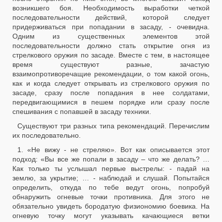
возникшего боя. Необходимость выработки четкой
последовательности действий, которой следует
придерживаться при попадании в засаду, - очевидна.
Одним из существенных элементов этой
последовательности должно стать открытие огня из
стрелкового оружия по засаде. Вместе с тем, в настоящее
время существуют разные, зачастую
взаимопротиворечащие рекомендации, о том какой огонь,
как и когда следует открывать из стрелкового оружия по
засаде, сразу после попадания в нее солдатами,
передвигающимися в пешем порядке или сразу после
спешивания с попавшей в засаду техники.
Существуют три разных типа рекомендаций. Перечислим
их последовательно.
1. «Не вижу - не стреляю». Вот как описывается этот
подход: «Вы все же попали в засаду – что же делать? …
Как только ты услышал первые выстрелы: - падай на
землю, за укрытие; … - наблюдай и слушай. Попытайся
определить, откуда по тебе ведут огонь, попробуй
обнаружить огневые точки противника. Для этого не
обязательно увидеть бородатую физиономию боевика. На
огневую точку могут указывать качающиеся ветки