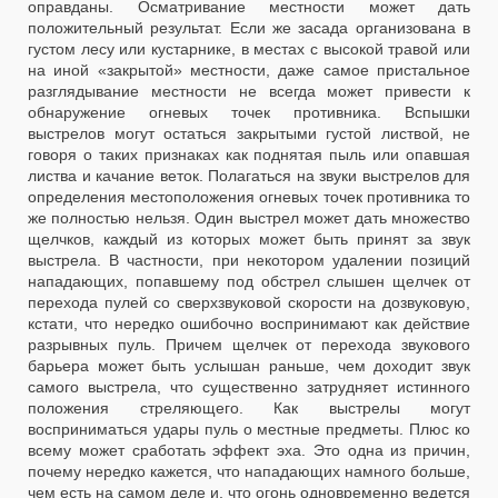
оправданы. Осматривание местности может дать
положительный результат. Если же засада организована в
густом лесу или кустарнике, в местах с высокой травой или
на иной «закрытой» местности, даже самое пристальное
разглядывание местности не всегда может привести к
обнаружение огневых точек противника. Вспышки
выстрелов могут остаться закрытыми густой листвой, не
говоря о таких признаках как поднятая пыль или опавшая
листва и качание веток. Полагаться на звуки выстрелов для
определения местоположения огневых точек противника то
же полностью нельзя. Один выстрел может дать множество
щелчков, каждый из которых может быть принят за звук
выстрела. В частности, при некотором удалении позиций
нападающих, попавшему под обстрел слышен щелчек от
перехода пулей со сверхзвуковой скорости на дозвуковую,
кстати, что нередко ошибочно воспринимают как действие
разрывных пуль. Причем щелчек от перехода звукового
барьера может быть услышан раньше, чем доходит звук
самого выстрела, что существенно затрудняет истинного
положения стреляющего. Как выстрелы могут
восприниматься удары пуль о местные предметы. Плюс ко
всему может сработать эффект эха. Это одна из причин,
почему нередко кажется, что нападающих намного больше,
чем есть на самом деле и, что огонь одновременно ведется