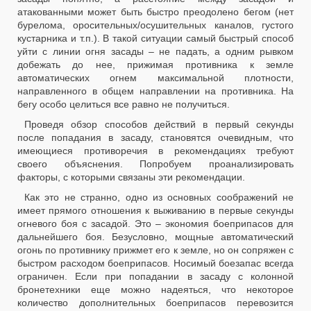
атакованными может быть быстро преодолено бегом (нет
бурелома, оросительных/осушительных каналов, густого
кустарника и т.п.). В такой ситуации самый быстрый способ
уйти с линии огня засады – не падать, а одним рывком
добежать до нее, прижимая противника к земле
автоматических огнем максимальной плотности,
направленного в общем направлении на противника. На
бегу особо целиться все равно не получиться.
Проведя обзор способов действий в первый секунды
после попадания в засаду, становятся очевидным, что
имеющиеся противоречия в рекомендациях требуют
своего объяснения. Попробуем проанализировать
факторы, с которыми связаны эти рекомендации.
Как это не странно, одно из основных соображений не
имеет прямого отношения к выживанию в первые секунды
огневого боя с засадой. Это – экономия боеприпасов для
дальнейшего боя. Безусловно, мощные автоматический
огонь по противнику прижмет его к земле, но он сопряжен с
быстром расходом боеприпасов. Носимый боезапас всегда
ограничен. Если при попадании в засаду с колонной
бронетехники еще можно надеяться, что некоторое
количество дополнительных боеприпасов перевозится