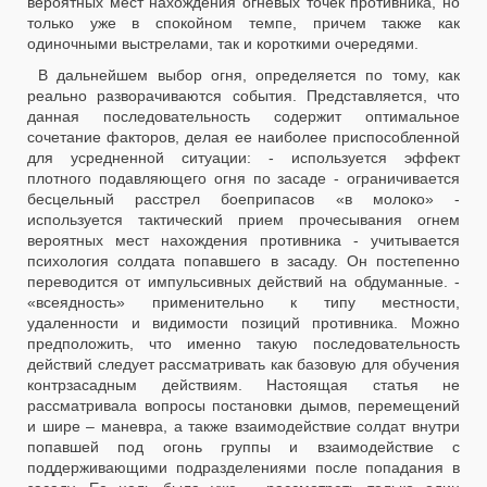
вероятных мест нахождения огневых точек противника, но
только уже в спокойном темпе, причем также как
одиночными выстрелами, так и короткими очередями.
В дальнейшем выбор огня, определяется по тому, как
реально разворачиваются события. Представляется, что
данная последовательность содержит оптимальное
сочетание факторов, делая ее наиболее приспособленной
для усредненной ситуации: - используется эффект
плотного подавляющего огня по засаде - ограничивается
бесцельный расстрел боеприпасов «в молоко» -
используется тактический прием прочесывания огнем
вероятных мест нахождения противника - учитывается
психология солдата попавшего в засаду. Он постепенно
переводится от импульсивных действий на обдуманные. -
«всеядность» применительно к типу местности,
удаленности и видимости позиций противника. Можно
предположить, что именно такую последовательность
действий следует рассматривать как базовую для обучения
контрзасадным действиям. Настоящая статья не
рассматривала вопросы постановки дымов, перемещений
и шире – маневра, а также взаимодействие солдат внутри
попавшей под огонь группы и взаимодействие с
поддерживающими подразделениями после попадания в