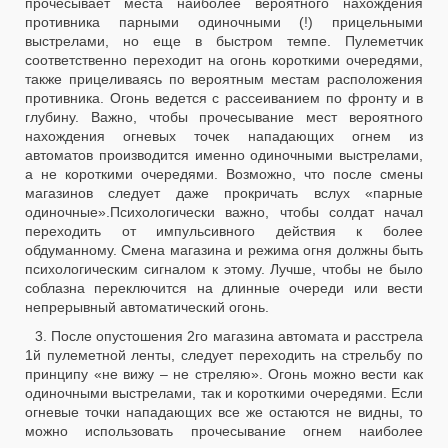
прочесывает места наиболее вероятного нахождения
противника парными одиночными (!) прицельными
выстрелами, но еще в быстром темпе. Пулеметчик
соответственно переходит на огонь короткими очередями,
также прицеливаясь по вероятным местам расположения
противника. Огонь ведется с рассеиванием по фронту и в
глубину. Важно, чтобы прочесывание мест вероятного
нахождения огневых точек нападающих огнем из
автоматов производится именно одиночными выстрелами,
а не короткими очередями. Возможно, что после смены
магазинов следует даже прокричать вслух «парные
одиночные».Психологически важно, чтобы солдат начал
переходить от импульсивного действия к более
обдуманному. Смена магазина и режима огня должны быть
психологическим сигналом к этому. Лучше, чтобы не было
соблазна переключится на длинные очереди или вести
непрерывный автоматический огонь.
3. После опустошения 2го магазина автомата и расстрела
1й пулеметной ленты, следует переходить на стрельбу по
принципу «не вижу – не стреляю». Огонь можно вести как
одиночными выстрелами, так и короткими очередями. Если
огневые точки нападающих все же остаются не видны, то
можно использовать прочесывание огнем наиболее