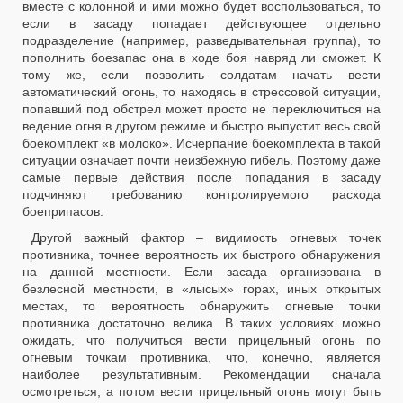
вместе с колонной и ими можно будет воспользоваться, то
если в засаду попадает действующее отдельно
подразделение (например, разведывательная группа), то
пополнить боезапас она в ходе боя навряд ли сможет. К
тому же, если позволить солдатам начать вести
автоматический огонь, то находясь в стрессовой ситуации,
попавший под обстрел может просто не переключиться на
ведение огня в другом режиме и быстро выпустит весь свой
боекомплект «в молоко». Исчерпание боекомплекта в такой
ситуации означает почти неизбежную гибель. Поэтому даже
самые первые действия после попадания в засаду
подчиняют требованию контролируемого расхода
боеприпасов.
Другой важный фактор – видимость огневых точек
противника, точнее вероятность их быстрого обнаружения
на данной местности. Если засада организована в
безлесной местности, в «лысых» горах, иных открытых
местах, то вероятность обнаружить огневые точки
противника достаточно велика. В таких условиях можно
ожидать, что получиться вести прицельный огонь по
огневым точкам противника, что, конечно, является
наиболее результативным. Рекомендации сначала
осмотреться, а потом вести прицельный огонь могут быть