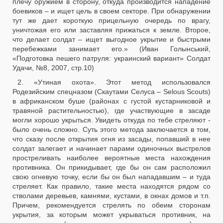
плечу оружием в сторону, откуда производится нападение
боевиков – и ищет цель в своем секторе. При обнаружении
тут же дает короткую прицельную очередь по врагу,
уничтожая его или заставляя прижаться к земле. Второе,
что делает солдат – ищет выгодное укрытие и быстрыми
перебежками занимает его.» (Иван Голынський,
«Подготовка пешего патруля: украинский вариант» Солдат
Удачи, №8, 2007, стр.10)
2. «Утиная охота». Этот метод использовался
Родезийским спецназом (Скаутами Селуса – Selous Scouts)
в африканском буше (районах с густой кустарниковой и
травяной растительностью), где участвующие в засаде
могли хорошо укрыться. Увидеть откуда по тебе стреляют -
было очень сложно. Суть этого метода заключается в том,
что сказу после открытия огня из засады, попавший в нее
солдат залегает и начинает парами одиночных выстрелов
простреливать наиболее вероятные места нахождения
противника. Он прикидывает, где бы он сам расположил
свою огневую точку, если бы он был нападавшим – и туда
стреляет. Как правило, такие места находятся рядом со
стволами деревьев, камнями, кустами, в окнах домов и т.п.
Причем, рекомендуется стрелять по обеим сторонам
укрытия, за которым может укрываться противник, на