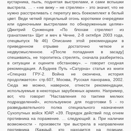
кустарника, пыль, поднятая выстрелами, и сами вспышки
выстрела. … - «не вижу – не стреляю» - это значит, что не
нужно расстреливать с перепугу весь боекомплект в белый
цвет. Веди четкий прицельный огонь короткими очередями
или одиночными выстрелами по обнаруженным целям»
(Дмитрий Сунженцев «По блохам стреляют из
гранатомета» Щит и меч в Чечне, 2-8 октября 2003 года,
спецвыпуск №46) Описание этой рекомендации в
приведенном отрывке достаточно четкое и
недвусмысленное. «[После попадания в засаду]
спешиваясь, не торопитесь стрелять, сначала разберитесь
в ситуации и оцените обстановку». – говорит сходная
рекомендация. А.Буднев Путь «Сатурна» статья из книги
«Спецназ ГРУ-2. Война не окончена, история
продолжается» стр.607, Москва, Русская панорама, 2002.
Сюда же можно, наверное, отнести рекомендации,
используемые в некоторых зарубежных армиях. Например,
вот, что говорит "Наставления по тактике мелких
подразделений», используемое для подготовки 5 - го
разведывательного полка специального назначения
Сухопутных войск ЮАР. «39. Порядок действий под огнем
противника на поражение. … следующий: а. При наличии
возможности - произвести три выстрела в направлении
противника (Каждый, кто находится на позиции,