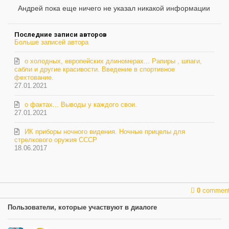
обновление
Андрей пока еще ничего не указал никакой информации
автора
Последние записи авторов
Больше записей автора
о холодных, европейских длиномерах... Рапиры , шпаги,
сабли и другие красивости. Введение в спортивное
фехтование.
27.01.2021
о фактах... Выводы у каждого свои.
27.01.2021
ИК приборы ночного видения. Ночные прицелы для
стрелкового оружия СССР
18.06.2017
0
commen
Пользователи, которые участвуют в диалоге