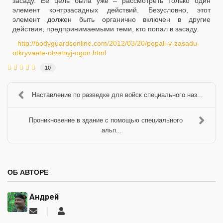
засаду. Ее цель была уже – рассмотреть только один
элемент контрзасадных действий. Безусловно, этот
элемент должен быть органично включен в другие
действия, предпринимаемыми теми, кто попал в засаду.
http://bodyguardsonline.com/2012/03/20/popali-v-zasadu-
otkryvaete-otvetnyj-ogon.html
10
Наставление по разведке для войск специального наз...
Проникновение в здание с помощью специального
альп...
ОБ АВТОРЕ
Андрей
Подписаться
Андрей
на