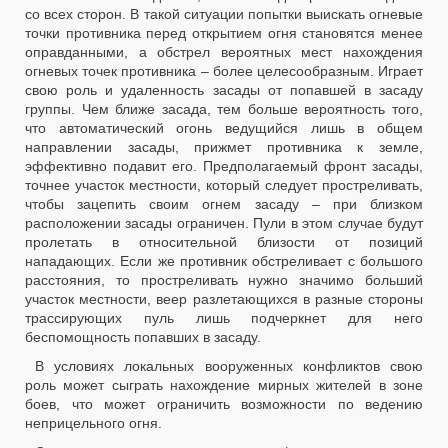
со всех сторон. В такой ситуации попытки выискать огневые
точки противника перед открытием огня становятся менее
оправданными, а обстрел вероятных мест нахождения
огневых точек противника – более целесообразным. Играет
свою роль и удаленность засады от попавшей в засаду
группы. Чем ближе засада, тем больше вероятность того,
что автоматический огонь ведущийся лишь в общем
направлении засады, прижмет противника к земле,
эффективно подавит его. Предполагаемый фронт засады,
точнее участок местности, который следует простреливать,
чтобы зацепить своим огнем засаду – при близком
расположении засады ограничен. Пули в этом случае будут
пролетать в относительной близости от позиций
нападающих. Если же противник обстреливает с большого
расстояния, то простреливать нужно значимо больший
участок местности, веер разлетающихся в разные стороны
трассирующих пуль лишь подчеркнет для него
беспомощность попавших в засаду.
В условиях локальных вооруженных конфликтов свою
роль может сыграть нахождение мирных жителей в зоне
боев, что может ограничить возможности по ведению
неприцельного огня.