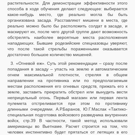
растительности. Для демонстрации эффективности этого
способа в ходе обучения делают следующее: выбирается
какое-нибудь место, где реально могла бы быть
организована засада. Расставляют мишени в места, где
реально можно было бы расположить солдат в засаде, и
маскируют их, после чего другой группе дают возможность
обстрелять наиболее вероятные места расположения
нападающих. Бывшие родезийские спецназовцы уверяют,
что после такой стрельбы пораженными оказывается
достаточно большое количество мишеней.
3. «Огневой еж». Суть этой рекомендации – сразу после
попадания в засаду – упасть на землю и автоматическим
огнем максимальной плотности, стреляя в общем
направлении на противника или по предполагаемым
местам расположения его огневых средств, прижать его к
земле, заставить прекратить обстрел или вынудить вести
неприцельный огонь. Первый магазин или первая лента
пулемета отстреливается при этом по противнику
длинными очередями. А.Р.Баранов, Ю.Г.Маслак «Тактико-
специальная подготовка войскового разведчика внутренних
войск, стр.39 В частности, такой метод использовали
американцы во Вьетнаме. Расчет строится на том, что
человек инстинктивно будет прятаться от летящих в его