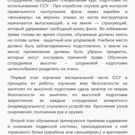
сотрудников, прошедших специальный курс подготовки по
использованию ССУ . При отработке спусков для контроля
правильности пропускания фала через карабин и
«восьмерку» на верхних этажах из числа инструкторов
назначается выпускающий, а на земле — страхующий,
который удерживает свободный конец фала. Во избежание
травм головы во время спусков, обучаемые должны иметь
на голове шлем - защитный или штурмовой. Учебное место
должно быть заблаговременно подготовлено, с земли на
месте приземления должны быть убраны предметы,
которые могут послужить причиной травм. Обучение
сотрудников высотно – штурмовой подготовке
целесообразно разделить на этапы.
Первый этап изучение материальной части ССУ и
принципа их работы изучение мер безопасности на
занятиях по высотной подготовке сдача зачётов по мерам
безопасности на занятиях по высотной подготовке
закрепление за каждым сотрудником конкретного
(индивидуального) спускового устройства Крепление узлов
снаряжения, положение рук и оружия.
Второй этап обучаемые тренируются приёмам надевания
и снимания подвесной системы, присоединения к ней
тормозного блока (карабина или «восьмёрки») и крепления