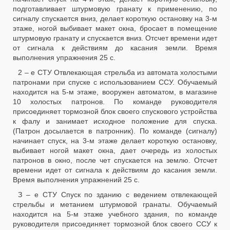
подготавливает штурмовую гранату к применению, по
сигналу спускается вниз, делает короткую остановку на 3-м
этаже, ногой выбивает макет окна, бросает в помещение
штурмовую гранату и спускается вниз. Отсчет времени идет
от сигнала к действиям до касания земли. Время
выполнения упражнения 25 с.
2 – е СТУ Отвлекающая стрельба из автомата холостыми
патронами при спуске с использованием ССУ. Обучаемый
находится на 5-м этаже, вооружен автоматом, в магазине
10 холостых патронов. По команде руководителя
присоединяет тормозной блок своего спускового устройства
к фалу и занимает исходное положение для спуска.
(Патрон досылается в патронник). По команде (сигналу)
начинает спуск, на 3-м этаже делает короткую остановку,
выбивает ногой макет окна, дает очередь из холостых
патронов в окно, после чет спускается на землю. Отсчет
времени идет от сигнала к действиям до касания земли.
Время выполнения упражнений 25 с.
З – е СТУ Спуск по зданию с ведением отвлекающей
стрельбы и метанием штурмовой гранаты. Обучаемый
находится на 5-м этаже учебного здания, по команде
руководителя присоединяет тормозной блок своего ССУ к