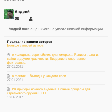
Андрей
Подписаться
Андрей
на
обновление
Андрей пока еще ничего не указал никакой информации
автора
Последние записи авторов
Больше записей автора
о холодных, европейских длиномерах... Рапиры , шпаги,
сабли и другие красивости. Введение в спортивное
фехтование.
27.01.2021
о фактах... Выводы у каждого свои.
27.01.2021
ИК приборы ночного видения. Ночные прицелы для
стрелкового оружия СССР
18.06.2017