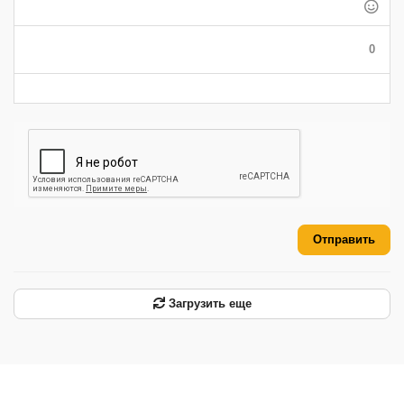
-
-
-
-
-
-
-
-
-
0
-
-
-
-
-
-
Отправить
Загрузить еще