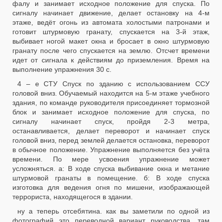
фалу и занимает исходное положение для спуска. По
сигналу начинает движение, делает остановку на 4-м
этаже, ведёт огонь из автомата холостыми патронами и
готовит штурмовую гранату, спускается на 3-й этаж,
выбивает ногой макет окна и бросает в окно штурмовую
гранату после чего спускается на землю. Отсчет времени
идет от сигнала к действиям до приземления. Время на
выполнение упражнения 30 с.
4 – е СТУ Спуск по зданию с использованием ССУ
головой вниз. Обучаемый находится на 5-м этаже учебного
здания, по команде руководителя присоединяет тормозной
блок и занимает исходное положение для спуска, по
сигналу начинает спуск, пройдя 2-3 метра,
останавливается, делает переворот и начинает спуск
головой вниз, перед землей делается остановка, переворот
в обычное положение. Упражнение выполняется без учёта
времени. По мере усвоения упражнение может
усложняться. а: В ходе спуска выбивание окна и метание
штурмовой гранаты в помещение. б: В ходе спуска
изготовка для ведения огня по мишени, изображающей
террориста, находящегося в здании.
ну а теперь отсебятина. как вы заметили по одной из
фотографий это переводной вариант руководства, там