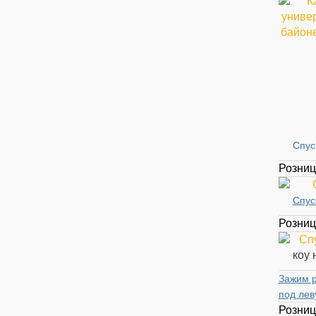
Спус
Розни
Спус
Розни
коу 
Зажим 
под лев
Розни