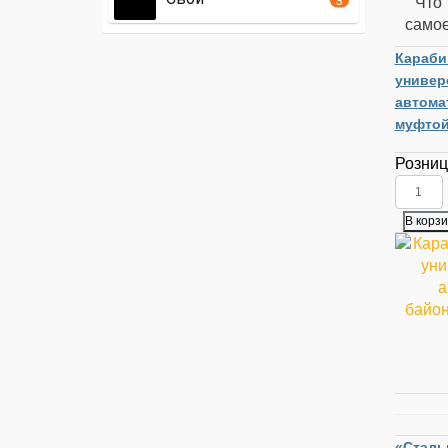
Что 
самое
Караби
универ
автома
муфтой
Розни
«Сталь