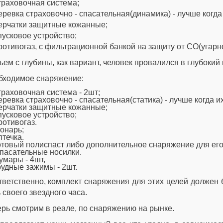
траховочная система;
еревка страховочно - спасательная(динамика) - лучше когда
ерчатки защитные кожанные;
пусковое устройство;
ротивогаз, с фильтрационной банкой на защиту от СО(угарно
ем с глубины, как вариант, человек провалился в глубокий 
бходимое снаряжение:
траховочная система - 2шт;
еревка страховочно - спасательная(статика) - лучше когда их
ерчатки защитные кожанные;
пусковое устройство;
ротивогаз.
онарь;
птечка.
отовый полиспаст либо дополнительное снаряжение для его
пасательные носилки.
умары - 4шт,
рудные зажимы - 2шт.
ветственно, комплект снаряжения для этих целей должен 
 своего звездного часа.
рь смотрим в реале, по снаряжению на рынке.