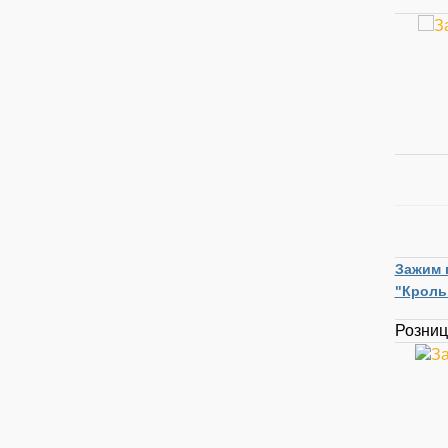
Зажим 
"Кроль
Розни