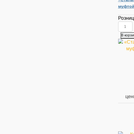
муфтой
Розни
цены