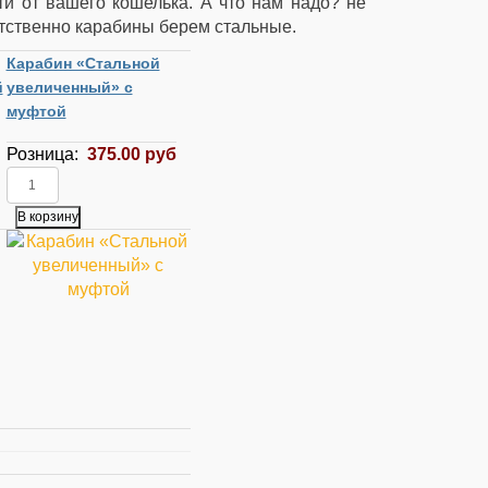
ти от вашего кошелька. А что нам надо? не
ветственно карабины берем стальные.
Карабин «Стальной
й
увеличенный» с
муфтой
Розница:
375.00 руб