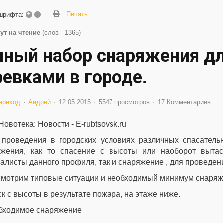
+
–
Печать
шрифта:
ут на чтение
(слов - 1365)
лный набор снаряжения дл
ревками в городе.
ереход
Андрей
12.05.2015
5547 просмотров
17 Комментариев
 проведения в городских условиях различных спасатель
яжения, как то спасение с высоты или наоборот вытас
алисты данного профиля, так и снаряжение , для проведен
смотрим типовые ситуации и необходимый минимум снаряж
к с высоты в результате пожара, на этаже ниже.
бходимое снаряжение