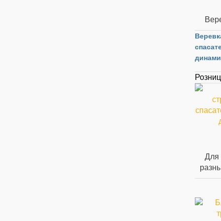
Вере
Веревк
спасат
динами
Розни
Для 
разны