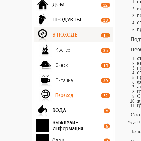
с
ДОМ
22
в
п
ПРОДУКТЫ
28
с
п
В ПОХОДЕ
19
Подъ
Нео
Костер
35
с
в
Бивак
15
п
с
п
Питание
39
ф
а
г
Переход
52
С
ж
г
ВОДА
5
Соот
ждать
Выживай -
6
Информация
Тепе
Свои
3