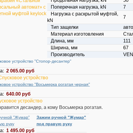
Продольная нагрузка, kN
50
Поперечная нагрузка, kN
7
Нагрузка с раскрытой муфтой,
7
kN
Тип защелки
авт
Материал изготовления
Ста
Длина, мм
111
Ширина, мм
67
Производитель
VE
ковое устройство "Стопор-десантер"
ца:
2 065.00 руб
ковое устройство "Восьмерка рогатая черная"
ца:
640.00 руб
нравится десандер, а кому Восьмерка рогатая.
ручной "Жумар"
Зажим ручной "Жумар"
ую руку
под правую руку
ца:
1 495.00 руб