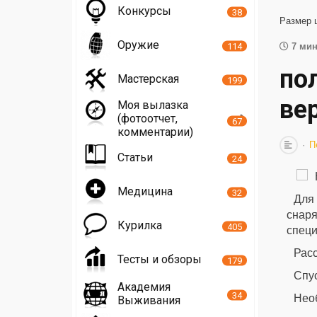
Конкурсы
38
Размер 
Оружие
114
7 мин
по
Мастерская
199
ве
Моя вылазка
(фотоотчет,
67
комментарии)
П
Статьи
24
Медицина
32
Для
снар
Курилка
405
специ
Рас
Тесты и обзоры
179
Спус
Академия
34
Нео
Выживания