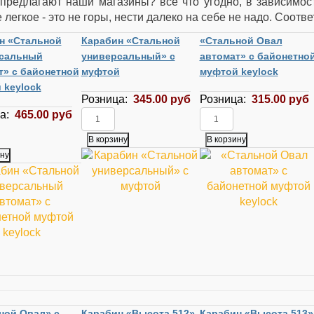
предлагают наши магазины? все что угодно, в зависимос
 легкое - это не горы, нести далеко на себе не надо. Соот
н «Стальной
Карабин «Стальной
«Стальной Овал
сальный
универсальный» с
автомат» с байонетно
т» с байонетной
муфтой
муфтой keylock
 keylock
Розница:
345.00 руб
Розница:
315.00 руб
ца:
465.00 руб
ной Овал» с
Карабин «Высота 512»
Карабин «Высота 513»