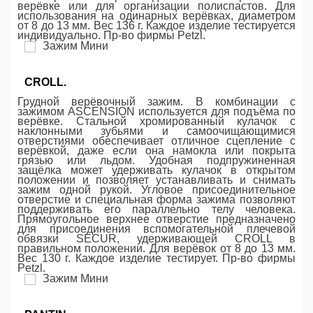
верёвке или для организации полиспастов. Для
использования на одинарных верёвках, диаметром
от 8 до 13 мм. Вес 136 г. Каждое изделие тестируется
индивидуально. Пр-во фирмы Petzl.
CROLL.
Грудной верёвочный зажим. В комбинации с
зажимом ASCENSION используется для подъёма по
верёвке. Стальной хромированный кулачок с
наклонными зубьями и самоочищающимися
отверстиями обеспечивает отличное сцепление с
верёвкой, даже если она намокла или покрыта
грязью или льдом. Удобная подпружиненная
защёлка может удерживать кулачок в открытом
положении и позволяет устанавливать и снимать
зажим одной рукой. Угловое присоединительное
отверстие и специальная форма зажима позволяют
поддерживать его параллельно телу человека.
Прямоугольное верхнее отверстие предназначено
для присоединения вспомогательной плечевой
обвязки SECUR, удерживающей CROLL в
правильном положении. Для верёвок от 8 до 13 мм.
Вес 130 г. Каждое изделие тестирует. Пр-во фирмы
Petzl.