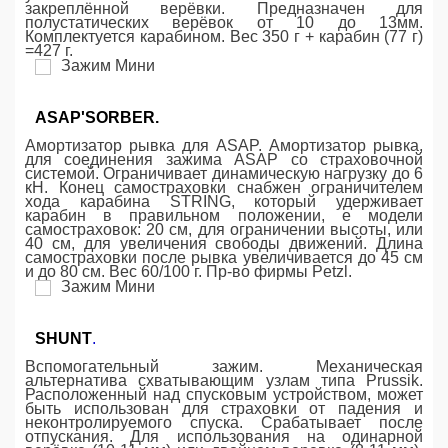
закреплённой верёвки. Предназначен для
полустатических верёвок от 10 до 13мм.
Комплектуется карабином. Вес 350 г + карабин (77 г)
=427 г.
ASAP'SORBER.
Амортизатор рывка для ASAP. Амортизатор рывка,
для соединения зажима ASAP со страховочной
системой. Ограничивает динамическую нагрузку до 6
кН. Конец самостраховки снабжен ограничителем
хода карабина STRING, который удерживает
карабин в правильном положении, е модели
самостраховок: 20 см, для ограничении высоты, или
40 см, для увеличения свободы движений. Длина
самостраховки после рывка увеличивается до 45 см
и до 80 см. Вес 60/100 г. Пр-во фирмы Petzl.
SHUNT
.
Вспомогательный зажим. Механическая
альтернатива схватывающим узлам типа Prussik.
Расположенный над спусковым устройством, может
быть использован для страховки от падения и
неконтролируемого спуска. Срабатывает после
отпускания. Для использования на одинарной