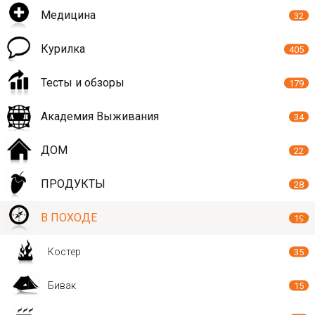
Медицина
32
Курилка
405
Тесты и обзоры
179
Академия Выживания
34
ДОМ
22
ПРОДУКТЫ
28
В ПОХОДЕ
19
Костер
35
Бивак
15