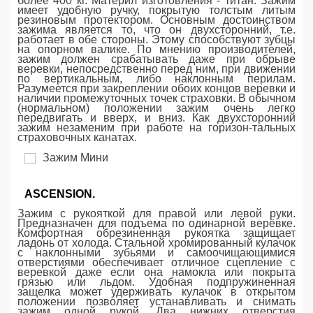
более 400 кг. Материл изготовления - титан. Зажим
имеет удобную ручку, покрытую толстым литым
резиновым протектором. Основным достоинством
зажима является то, что он двухсторонний, т.е.
работает в обе стороны. Этому способствуют зубцы
на опорном валике. По мнению производителей,
зажим должен срабатывать даже при обрыве
веревки, непосредственно перед ним, при движении
по вертикальным, либо наклонным перилам.
Разумеется при закреплении обоих концов веревки и
наличии промежуточных точек страховки. В обычном
(нормальном) положении зажим очень легко
передвигать и вверх, и вниз. Как двухсторонний
зажим незаменим при работе на горизон-тальных
страховочных канатах.
ASCENSION.
Зажим с рукояткой для правой или левой руки.
Предназначен для подъема по одинарной верёвке.
Комфортная обрезиненная рукоятка защищает
ладонь от холода. Стальной хромированный кулачок
с наклонными зубьями и самоочищающимися
отверстиями обеспечивает отличное сцепление с
веревкой даже если она намокла или покрыта
грязью или льдом. Удобная подпружиненная
защелка может удерживать кулачок в открытом
положении позволяет устанавливать и снимать
зажим одной рукой. Два нижних отверстия