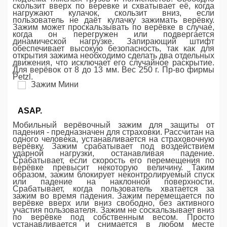
скользит вверх по веревке и схватывает её, когда
нагружают кулачок, скользит вниз, если
пользователь не даёт кулачку зажимать верёвку.
Зажим может проскальзывать по верёвке в случае,
когда он перегружен или подвергается
динамической нагрузке. Запирающий штифт
обеспечивает высокую безопасность, так как для
открытия зажима необходимо сделать два отдельных
движения, что исключает его случайное раскрытие.
Для верёвок от 8 до 13 мм. Вес 250 г. Пр-во фирмы
Petzl.
ASAP.
Мобильный верёвочный зажим для защиты от
падения - предназначен для страховки. Рассчитан на
одного человека, устанавливается на страховочную
верёвку. Зажим срабатывает под воздействием
ударной нагрузки, останавливая падение.
Срабатывает, если скорость его перемещения по
верёвке превысит некоторую величину. Таким
образом, зажим блокирует неконтролируемый спуск
или падение на наклонной поверхности.
Срабатывает, когда пользователь хватается за
зажим во время падения. Зажим перемещается по
верёвке вверх или вниз свободно, без активного
участия пользователя. Зажим не соскальзывает вниз
по верёвке под собственным весом. Просто
устанавливается и снимается в любом месте