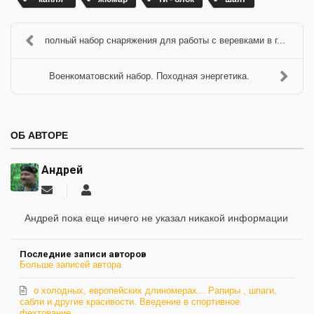
полный набор снаряжения для работы с веревками в г...
Военкоматовский набор. Походная энергетика.
ОБ АВТОРЕ
Андрей
Подписаться
Андрей
на
обновление
Андрей пока еще ничего не указал никакой информации
автора
Последние записи авторов
Больше записей автора
о холодных, европейских длиномерах... Рапиры , шпаги,
сабли и другие красивости. Введение в спортивное
фехтование.