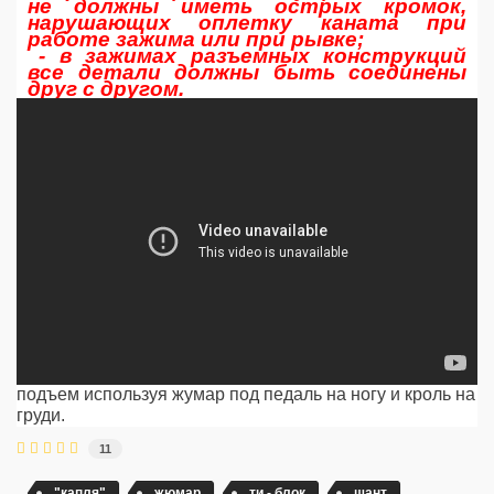
не должны иметь острых кромок,
нарушающих оплетку каната при
работе зажима или при рывке;
- в зажимах разъемных конструкций
все детали должны быть соединены
друг с другом.
подъем используя жумар под педаль на ногу и кроль на
груди.
11
"капля"
жюмар
ти - блок
шант