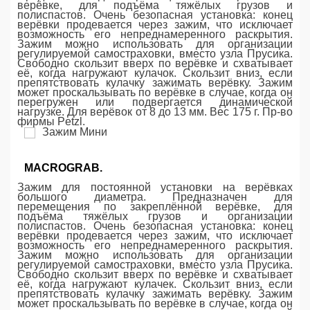
верёвке, для подъёма тяжёлых грузов и
полиспастов. Очень безопасная установка: конец
верёвки продевается через зажим, что исключает
возможность его непреднамеренного раскрытия.
Зажим можно использовать для организации
регулируемой самостраховки, вместо узла Прусика.
Свободно скользит вверх по верёвке и схватывает
её, когда нагружают кулачок. Скользит вниз, если
препятствовать кулачку зажимать верёвку. Зажим
может проскальзывать по верёвке в случае, когда он
перегружен или подвергается динамической
нагрузке. Для верёвок от 8 до 13 мм. Вес 175 г. Пр-во
фирмы Petzl.
MACROGRAB.
Зажим для постоянной установки на верёвках
большого диаметра. Предназначен для
перемещения по закреплённой верёвке, для
подъёма тяжёлых грузов и организации
полиспастов. Очень безопасная установка: конец
верёвки продевается через зажим, что исключает
возможность его непреднамеренного раскрытия.
Зажим можно использовать для организации
регулируемой самостраховки, вместо узла Прусика.
Свободно скользит вверх по верёвке и схватывает
её, когда нагружают кулачек. Скользит вниз, если
препятствовать кулачку зажимать верёвку. Зажим
может проскальзывать по верёвке в случае, когда он