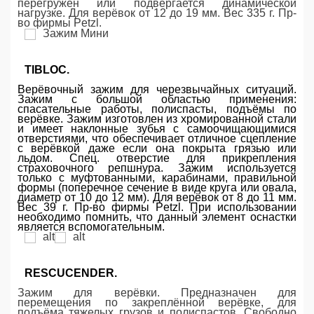
перегружен или подвергается динамической
нагрузке. Для верёвок от 12 до 19 мм. Вес 335 г. Пр-
во фирмы Petzl.
TIBLOC.
Верёвочный зажим для черезвычайных ситуаций.
Зажим с большой областью применения:
спасательные работы, полиспасты, подъёмы по
верёвке. Зажим изготовлен из хромированной стали
и имеет наклонные зубья с самоочищающимися
отверстиями, что обеспечивает отличное сцепление
с верёвкой даже если она покрыта грязью или
льдом. Спец. отверстие для прикрепления
страховочного репшнура. Зажим используется
только с муфтованными, карабинами, правильной
формы (поперечное сечение в виде круга или овала,
диаметр от 10 до 12 мм). Для верёвок от 8 до 11 мм.
Вес 39 г. Пр-во фирмы Petzl. При использовании
необходимо помнить, что данный элемент оснастки
является вспомогательным.
RESCUCENDER.
Зажим для верёвки. Предназначен для
перемещения по закреплённой верёвке, для
подъёма тяжелых грузов и полиспастов. Свободно