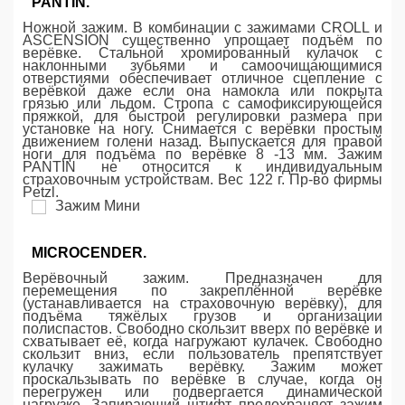
PANTIN.
Ножной зажим. В комбинации с зажимами CROLL и
ASCENSION существенно упрощает подъём по
верёвке. Стальной хромированный кулачок с
наклонными зубьями и самоочищающимися
отверстиями обеспечивает отличное сцепление с
верёвкой даже если она намокла или покрыта
грязью или льдом. Стропа с самофиксирующейся
пряжкой, для быстрой регулировки размера при
установке на ногу. Снимается с верёвки простым
движением голени назад. Выпускается для правой
ноги для подъёма по верёвке 8 -13 мм. Зажим
PANTIN не относится к индивидуальным
страховочным устройствам. Вес 122 г. Пр-во фирмы
Petzl.
MICROCENDER.
Верёвочный зажим. Предназначен для
перемещения по закреплённой верёвке
(устанавливается на страховочную верёвку), для
подъёма тяжёлых грузов и организации
полиспастов. Свободно скользит вверх по верёвке и
схватывает её, когда нагружают кулачек. Свободно
скользит вниз, если пользователь препятствует
кулачку зажимать верёвку. Зажим может
проскальзывать по верёвке в случае, когда он
перегружен или подвергается динамической
нагрузке. Запирающий штифт предохраняет зажим