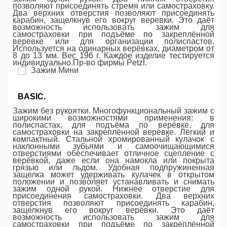
позволяют присоединять стремя или самостраховку.
Два верхних отверстия позволяют присоединять
карабин, защелкнув его вокруг веревки. Это даёт
возможность использовать зажим для
самостраховки при подъёме по закреплённой
веревке или для организации полиспастов.
Используется на одинарных верёвках, диаметром от
8 до 13 мм. Вес 196 г. Каждое изделие тестируется
индивидуально.Пр-во фирмы Petzl.
BASIC.
Зажим без рукоятки. Многофункциональный зажим с
широкими возможностями применения: в
полиспастах, для подъёма по верёвке, для
самостраховки на закреплённой верёвке. Лёгкий и
компактный. Стальной хромированный кулачок с
наклонными зубьями и самоочищающимися
отверстиями обеспечивает отличное сцепление с
верёвкой, даже если она намокла или покрыта
грязью или льдом. Удобная подпружиненная
защелка может удерживать кулачек в открытом
положении и позволяет устанавливать и снимать
зажим одной рукой. Нижнее отверстие для
присоединения самостраховки. Два верхних
отверстия позволяют присоединять карабин,
защелкнув его вокруг верёвки. Это даёт
возможность использовать зажим для
самостраховки при подъёме по закреплённой