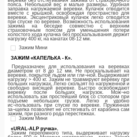
веревки без отстегивания зажима от страховочного
пояса. Небольшой вес и малые размеры. Удобная
заправка нагружаемой веревки. Кулачок отводится
вместе с крышкой, освобождая пространство для
веревки. Эксцентриковый кулачок легко отводится
при спуске по веревке. Возможность использования
зажима на беседке совместно с верхним
страховочным поясом для уменьшения потери
холостого хода кулачка без проскальзывания держит
нагрузку 400 кг, на канатах 08-12 мм.
ЗАЖИМ «КАПЕЛЬКА - К».
Предназначен для использования на веревках
диаметром от 8 до 12 мм. Не проскальзывает на
веревке, покрытой льдом или гли¬ной. Выдерживает
нагрузку > 400 кг. Зажим не травмируют веревку при
больших нагрузках. Легко скользят по нагруженной и
свободно висящей веревке. Быстро освобождают
веревку после больших нагрузок. Мож¬но
использовать как простейший блок со стопором при
подъеме небольших грузов. Легко и удобно
ис¬пользовать при спуске по веревке. Пружинная
за¬щелка позволяет не отстегивать от карабина сам
зажим, при разного рода перестежках.
«URAL-ALP ручка».
Зажим переломного типа, выдерживает нагрузку