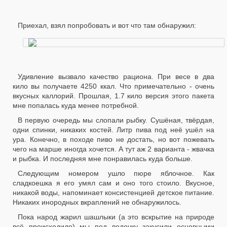
Приехал, взял попробовать и вот что там обнаружил:
Удивление вызвало качество рациона. При весе в два
кило вы получаете 4250 ккал. Что примечательно - очень
вкусных каллорий. Прошлая, 1.7 кило версия этого пакета
мне попалась куда менее потребной.
В первую очередь мы слопали рыбку. Сушёная, твёрдая,
одни спинки, никаких костей. Литр пива под неё ушёл на
ура. Конечно, в походе пиво не достать, но вот пожевать
чего на марше иногда хочется. А тут аж 2 варианта - жвачка
и рыбка. И последняя мне понравилась куда больше.
Следующим номером ушло пюре яблочное. Как
сладкоешка я его умял сам и оно того стоило. Вкусное,
никакой воды, напоминает консистенцией детское питание.
Никаких инородных вкраплений не обнаружилось.
Пока народ жарил шашлыки (а это вскрытие на природе
всё происходило) мы под водочку закусили основными