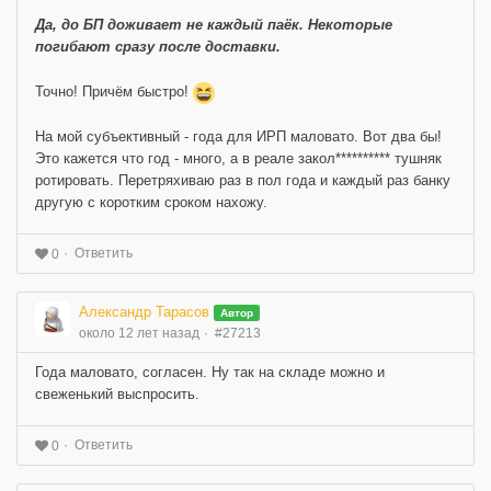
Да, до БП доживает не каждый паёк. Некоторые
погибают сразу после доставки.
Точно! Причём быстро!
На мой субъективный - года для ИРП маловато. Вот два бы!
Это кажется что год - много, а в реале закол********** тушняк
ротировать. Перетряхиваю раз в пол года и каждый раз банку
другую с коротким сроком нахожу.
Ответить
0
Александр Тарасов
Автор
около 12 лет назад
#27213
Года маловато, согласен. Ну так на складе можно и
свеженький выспросить.
Ответить
0