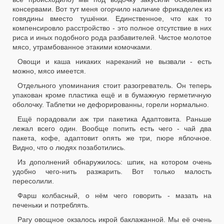
консервами. Вот тут меня огорчило наличие фрикаделек из
говядины вместо тушёнки. Единственное, что как то
компенсировло расстройство - это полное отсутствие в них
риса и иных подобного рода разбавителей. Чистое молотое
мясо, утрамбованное этакими комочками.
Овощи и каша никаких нареканий не вызвали - есть
можно, мясо имеется.
Отдельного упоминания стоит разогреватель. Он теперь
упакован кроме пластика ещё и в бумажную герметичную
оболочку. Таблетки не дефорированны, горели нормально.
Ещё порадовали аж три пакетика Адаптовита. Раньше
лежал всего один. Вообще попить есть чего - чай два
пакета, кофе, адаптовит опять же три, пюре яблочное.
Видно, что о людях позаботились.
Из дополнений обнаружилось: шпик, на котором очень
удобно чего-нить разжарить. Вот только малость
пересолили.
Фарш колбасный, о нём чего говорить - мазать на
печеньки и потреблять.
Рагу овощное окзалось икрой баклажанной. Мы её очень