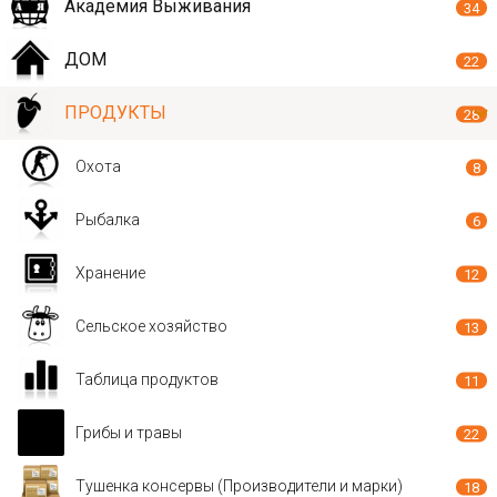
Академия Выживания
34
ДОМ
22
ПРОДУКТЫ
28
Охота
8
Рыбалка
6
Хранение
12
Сельское хозяйство
13
Таблица продуктов
11
Грибы и травы
22
Тушенка консервы (Производители и марки)
18