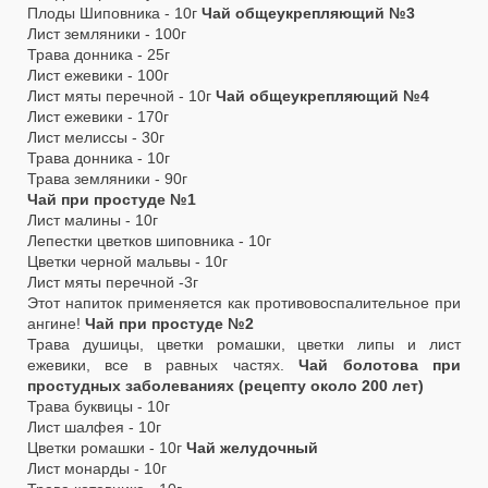
Плоды Шиповника - 10г
Чай общеукрепляющий №3
Лист земляники - 100г
Трава донника - 25г
Лист ежевики - 100г
Лист мяты перечной - 10г
Чай общеукрепляющий №4
Лист ежевики - 170г
Лист мелиссы - 30г
Трава донника - 10г
Трава земляники - 90г
Чай при простуде №1
Лист малины - 10г
Лепестки цветков шиповника - 10г
Цветки черной мальвы - 10г
Лист мяты перечной -3г
Этот напиток применяется как противовоспалительное при
ангине!
Чай при простуде №2
Трава душицы, цветки ромашки, цветки липы и лист
ежевики, все в равных частях.
Чай болотова при
простудных заболеваниях (рецепту около 200 лет)
Трава буквицы - 10г
Лист шалфея - 10г
Цветки ромашки - 10г
Чай желудочный
Лист монарды - 10г