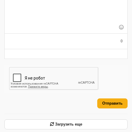
-
-
-
-
-
-
-
-
-
-
-
-
-
-
-
-
-
-
-
-
-
-
-
-
0
-
-
-
-
-
-
Отправить
Загрузить еще