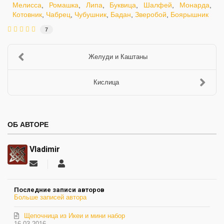
Мелисса
,
Ромашка
,
Липа
,
Буквица
,
Шалфей
,
Монарда
,
Котовник
,
Чабрец
,
Чубушник
,
Бадан
,
Зверобой
,
Боярышник
7
Желуди и Каштаны
Кислица
ОБ АВТОРЕ
Vladimir
Подписаться
Vladimir
на
обновление
Последние записи авторов
автора
Больше записей автора
Щепочница из Икеи и мини набор
16.03.2016