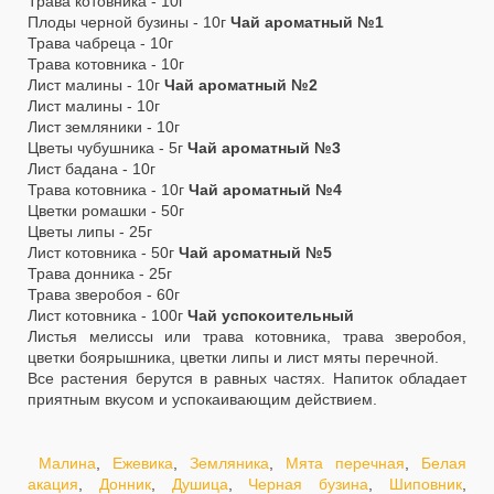
Трава котовника - 10г
Плоды черной бузины - 10г
Чай ароматный №1
Трава чабреца - 10г
Трава котовника - 10г
Лист малины - 10г
Чай ароматный №2
Лист малины - 10г
Лист земляники - 10г
Цветы чубушника - 5г
Чай ароматный №3
Лист бадана - 10г
Трава котовника - 10г
Чай ароматный №4
Цветки ромашки - 50г
Цветы липы - 25г
Лист котовника - 50г
Чай ароматный №5
Трава донника - 25г
Трава зверобоя - 60г
Лист котовника - 100г
Чай успокоительный
Листья мелиссы или трава котовника, трава зверобоя,
цветки боярышника, цветки липы и лист мяты перечной.
Все растения берутся в равных частях. Напиток обладает
приятным вкусом и успокаивающим действием.
Малина
,
Ежевика
,
Земляника
,
Мята перечная
,
Белая
акация
,
Донник
,
Душица
,
Черная бузина
,
Шиповник
,