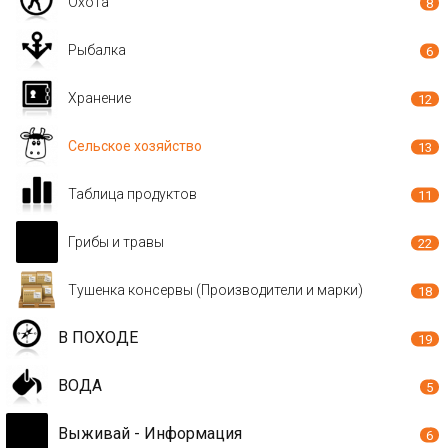
Охота
8
Рыбалка
6
Хранение
12
Сельское хозяйство
13
Таблица продуктов
11
Грибы и травы
22
Тушенка консервы (Производители и марки)
18
В ПОХОДЕ
19
ВОДА
5
Выживай - Информация
6