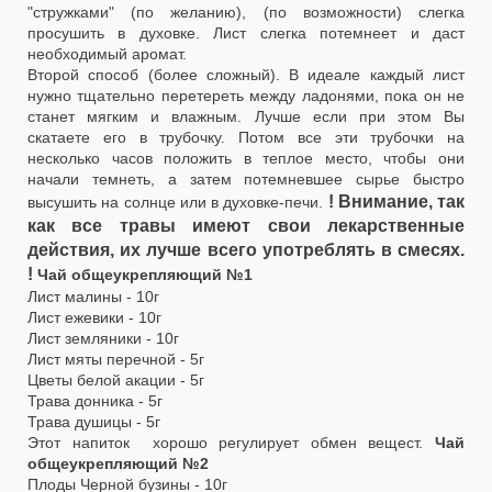
"стружками" (по желанию), (по возможности) слегка
просушить в духовке. Лист слегка потемнеет и даст
необходимый аромат.
Второй способ (более сложный). В идеале каждый лист
нужно тщательно перетереть между ладонями, пока он не
станет мягким и влажным. Лучше если при этом Вы
скатаете его в трубочку. Потом все эти трубочки на
несколько часов положить в теплое место, чтобы они
начали темнеть, а затем потемневшее сырье быстро
! Внимание, так
высушить на солнце или в духовке-печи.
как все травы имеют свои лекарственные
действия, их лучше всего употреблять в смесях.
!
Чай общеукрепляющий №1
Лист малины - 10г
Лист ежевики - 10г
Лист земляники - 10г
Лист мяты перечной - 5г
Цветы белой акации - 5г
Трава донника - 5г
Трава душицы - 5г
Этот напиток хорошо регулирует обмен вещест.
Чай
общеукрепляющий №2
Плоды Черной бузины - 10г