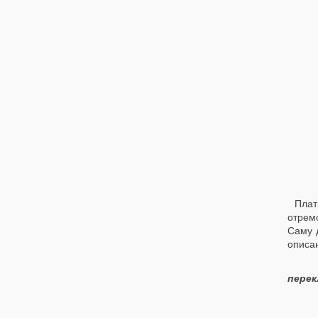
Плат
отрем
Саму 
описан
перек