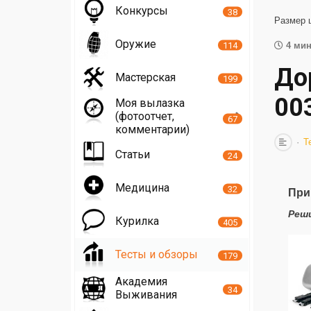
Конкурсы
38
Размер 
Оружие
114
4 мин
До
Мастерская
199
00
Моя вылазка
(фотоотчет,
67
комментарии)
Т
Статьи
24
Медицина
32
При
Реши
Курилка
405
Тесты и обзоры
179
Академия
34
Выживания