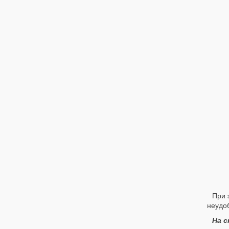
При 
неудо
На с