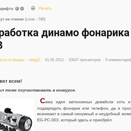
+
–
Печать
шрифта:
ут на чтение
(слов - 740)
работка динамо фонарика 
3
есты и обзоры
serg12
01.05.2012
10047 просмотров
0 комментари
вет всем!
л тоже поучаствовать в конкурсе.
С
ама идея автономных девайсов хоть и
подзарядить фонарик или телефон, да и прос
возникает в самый ненужный и неудобный момен
EG-PC-003, который здесь и приобрёл.