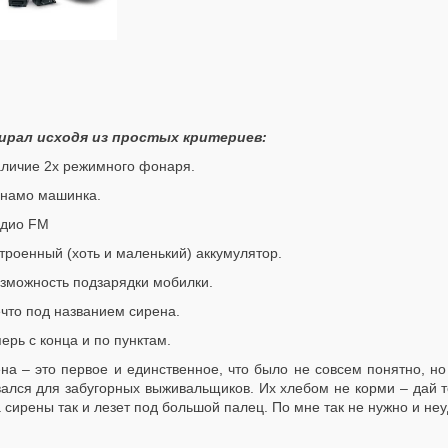
рал исходя из простых критериев:
аличие 2х режимного фонаря.
инамо машинка.
адио FM
строенный (хоть и маленький) аккумулятор.
озможность подзарядки мобилки.
ечто под названием сирена.
перь с конца и по пунктам.
на – это первое и единственное, что было не совсем понятно, но
ался для забугорных выживальщиков. Их хлебом не корми – дай то
 сирены так и лезет под большой палец. По мне так не нужно и неу