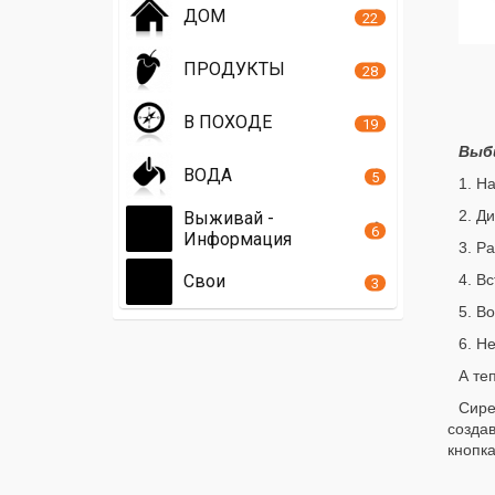
ДОМ
22
ПРОДУКТЫ
28
В ПОХОДЕ
19
Выби
ВОДА
5
1. Н
2. Д
Выживай -
6
Информация
3. Р
Свои
4. В
3
5. В
6. Н
А те
Сире
создав
кнопка