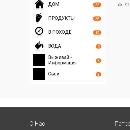
ДОМ
22
531
ПРОДУКТЫ
28
В ПОХОДЕ
19
ВОДА
5
Выживай -
6
Информация
Свои
3
О Нас
Патр