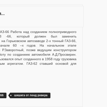
...
АЗ -66, который должен был заменить
 на Горьковском автозаводе 2-х тонный ГАЗ-66,
начале 60 –х годов. На начальном этапе
л Р.Заворотный, позже ведущим конструктором
оту по созданиию автомобиля А.Д.Просвирин.
овался опыт созданного в 1958 году грузовика
ым агрегатом. ГАЗ-62 ставший основой для
 66
шишига от ленд ровера