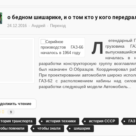
о бедном шишарике, и о том кто у кого передрал
24.12.2016
Андрей
Переход
Легендарный ГАЗ-66 Работа над созданием полноприводного
грузовика Г
выпускавшийся
началась в 
разработки конструкторскую группу возглавля
был назначен О.Образцов. Координировал раб
При проектировании автомобиля широко использ
ГАЗ-62 с расположением кабины над силов
разработки следующей модели Автомобиль...
должить чтение
9
стория транспорта
история техники
история СССР
ГАЗ
тобы помнили
чтобы знали
шишарик