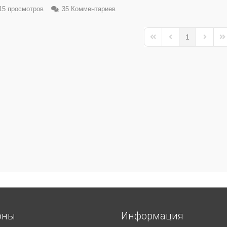
5 просмотров
35 Комментариев
1
First Page
Previous Page
Next Pa
La
оны
Информация