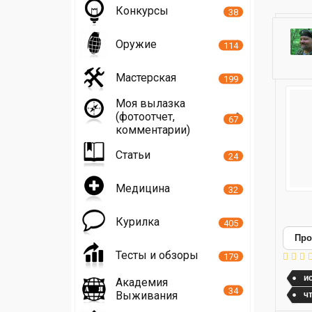
Конкурсы
38
Оружие
114
Мастерская
199
Моя вылазка
(фотоотчет,
67
комментарии)
Статьи
24
Медицина
32
Курилка
405
Про
Тесты и обзоры
179
и
Академия
34
Выживания
ч