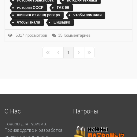
история транспорта
история техники
история СССР
ГАЗ 66
шишига от ленд ровера
чтобы помнили
чтобы знали
шишарик
5317 просмотров
35 Комментариев
1
First Page
Previous Page
Next Page
Last Page
О Нас
Патроны
Товары для туризма.
Производство и разработка
средств выживания и