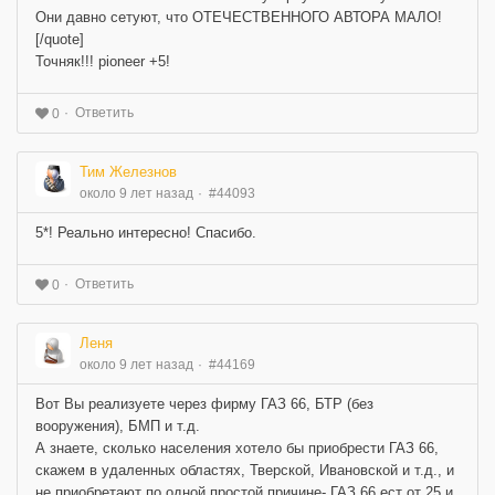
Они давно сетуют, что ОТЕЧЕСТВЕННОГО АВТОРА МАЛО!
[/quote]
Точняк!!! pioneer +5!
Ответить
0
Тим Железнов
около 9 лет назад
#44093
5*! Реально интересно! Спасибо.
Ответить
0
Леня
около 9 лет назад
#44169
Вот Вы реализуете через фирму ГАЗ 66, БТР (без
вооружения), БМП и т.д.
А знаете, сколько населения хотело бы приобрести ГАЗ 66,
скажем в удаленных областях, Тверской, Ивановской и т.д., и
не приобретают по одной простой причине- ГАЗ 66 ест от 25 и