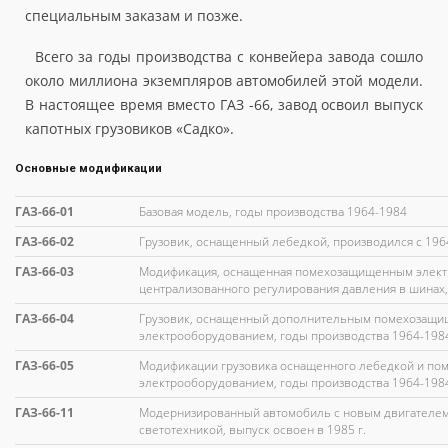
специальным заказам и позже.
Всего за годы производства с конвейера завода сошло
около миллиона экземпляров автомобилей этой модели.
В настоящее время вместо ГАЗ -66, завод освоил выпуск
капотных грузовиков «Садко».
Основные модификации
ГАЗ-66-01
Базовая модель, годы производства 1964-1984
ГАЗ-66-02
Грузовик, оснащенный лебедкой, производился с 196
ГАЗ-66-03
Модификация, оснащенная помехозащищенным элект
централизованного регулирования давления в шинах,
ГАЗ-66-04
Грузовик, оснащенный дополнительным помехозащ
электрооборудованием, годы производства 1964-198
ГАЗ-66-05
Модификации грузовика оснащенного лебедкой и п
электрооборудованием, годы производства 1964-198
ГАЗ-66-11
Модернизированный автомобиль с новым двигателем З
светотехникой, выпуск освоен в 1985 г.