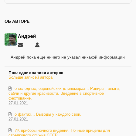
ОБ АВТОРЕ
Андрей
Подписаться
Андрей
на
обновление
Андрей пока еще ничего не указал никакой информации
автора
Последние записи авторов
Больше записей автора
о холодных, европейских длиномерах... Рапиры , шпаги,
сабли и другие красивости. Введение в спортивное
фехтование.
27.01.2021
о фактах... Выводы у каждого свои.
27.01.2021
ИК приборы ночного видения. Ночные прицелы для
стрелкового оружия СССР