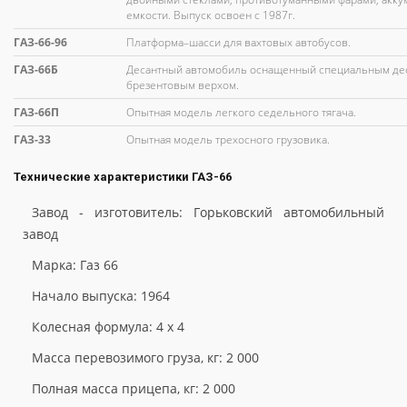
емкости. Выпуск освоен с 1987г.
ГАЗ-66-96
Платформа–шасси для вахтовых автобусов.
ГАЗ-66Б
Десантный автомобиль оснащенный специальным де
брезентовым верхом.
ГАЗ-66П
Опытная модель легкого седельного тягача.
ГАЗ-33
Опытная модель трехосного грузовика.
Технические характеристики ГАЗ-66
Завод - изготовитель: Горьковский автомобильный
завод
Марка: Газ 66
Начало выпуска: 1964
Колесная формула: 4 х 4
Масса перевозимого груза, кг: 2 000
Полная масса прицепа, кг: 2 000