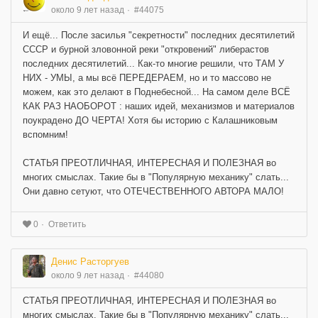
около 9 лет назад
#44075
И ещё... После засилья "секретности" последних десятилетий
СССР и бурной зловонной реки "откровений" либерастов
последних десятилетий... Как-то многие решили, что ТАМ У
НИХ - УМЫ, а мы всё ПЕРЕДЕРАЕМ, но и то массово не
можем, как это делают в Поднебесной... На самом деле ВСЁ
КАК РАЗ НАОБОРОТ : наших идей, механизмов и материалов
поукрадено ДО ЧЕРТА! Хотя бы историю с Калашниковым
вспомним!
СТАТЬЯ ПРЕОТЛИЧНАЯ, ИНТЕРЕСНАЯ И ПОЛЕЗНАЯ во
многих смыслах. Такие бы в "Популярную механику" слать...
Они давно сетуют, что ОТЕЧЕСТВЕННОГО АВТОРА МАЛО!
Ответить
0
Денис Расторгуев
около 9 лет назад
#44080
СТАТЬЯ ПРЕОТЛИЧНАЯ, ИНТЕРЕСНАЯ И ПОЛЕЗНАЯ во
многих смыслах. Такие бы в "Популярную механику" слать...