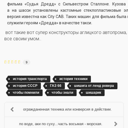
фильма «Судья Дредд» с Сильвестром Сталлоне. Кузова 
а на шасси установлены кастомные стеклопластиковые э
версия известна как City CAB. Таких машин для фильма была 
служили героям «Дредда» в качестве такси.
вот такие вот супер конструкторы аглицкого автопрома, 
все своим умом..
9
история транспорта
история техники
история СССР
ГАЗ 66
шишига от ленд ровера
чтобы помнили
чтобы знали
шишарик
огражданенная техника или конверсия в действии.
по воде, аки по суху...часть восьмая - морская.