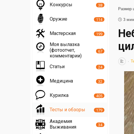
Конкурсы
38
Размер 
Оружие
114
3 мин
Не
Мастерская
199
ци
Моя вылазка
(фотоотчет,
67
комментарии)
Т
Статьи
24
Медицина
32
Курилка
405
Тесты и обзоры
179
Академия
34
Выживания