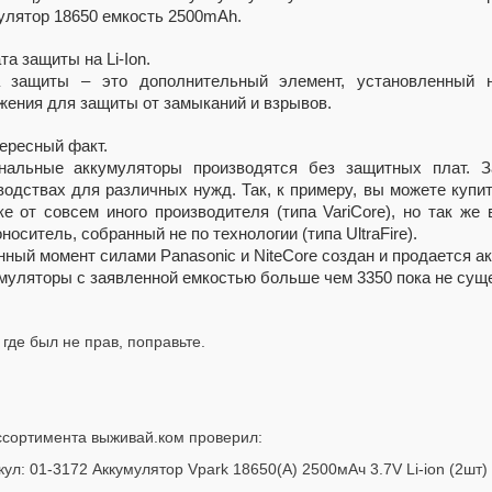
улятор 18650 емкость 2500mAh.
та защиты на Li-Ion.
 защиты – это дополнительный элемент, установленный н
жения для защиты от замыканий и взрывов.
тересный факт.
нальные аккумуляторы производятся без защитных плат. 
водствах для различных нужд. Так, к примеру, вы можете купи
ке от совсем иного производителя (типа VariCore), но так ж
носитель, собранный не по технологии (типа UltraFire).
нный момент силами Panasonic и NiteCore создан и продается а
умуляторы с заявленной емкостью больше чем 3350 пока не сущ
 где был не прав, поправьте.
ссортимента выживай.ком проверил:
кул: 01-3172 Аккумулятор Vpark 18650(А) 2500мАч 3.7V Li-ion (2шт) 