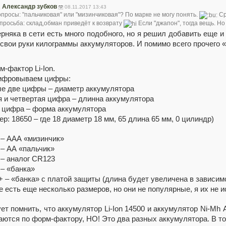
1
Александр зубков
08.11.2017 13:43
просы: "пальчиковая" или "мизинчиковая"? По марке не могу понять.
Ср
просьба: склад,обман приведёт к возврату
Если "джапон", тогда вещь. Н
рняка в сети есть много подобного, но я решил добавить еще и 
 свои руки килограммы аккумуляторов. И помимо всего прочего «
м-фактор Li-Ion.
ифровываем цифры:
е две цифры – диаметр аккумулятора
я и четвертая цифра – длинна аккумулятора
 цифра – форма аккумулятора
р: 18650 – где 18 диаметр 18 мм, 65 длина 65 мм, 0 цилиндр)
 – ААА «мизинчик»
 – АА «пальчик»
 – аналог CR123
 – «банка»
+ – «банка» с платой защиты (длина будет увеличена в зависим
же есть еще несколько размеров, но они не популярные, я их не 
ет помнить, что аккумулятор Li-Ion 14500 и аккумулятор Ni-Mh
аются по форм-фактору, НО! Это два разных аккумулятора. В то 