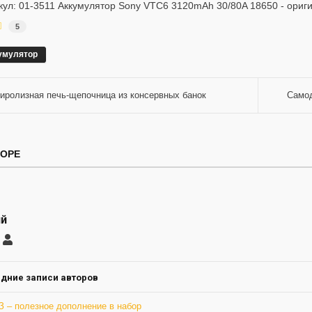
кул: 01-3511 Аккумулятор Sony VTC6 3120mAh 30/80A 18650 - ориги
5
умулятор
иролизная печь-щепочница из консервных банок
Самод
ТОРЕ
ий
саться
Евгений
ление
а
дние записи авторов
З – полезное дополнение в набор