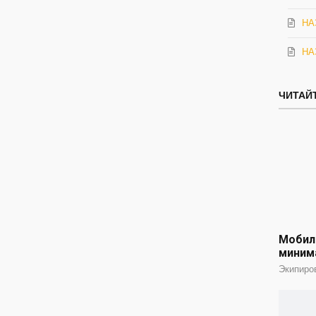
НАЗ
НА
ЧИТАЙТ
Мобили
миним
Экипиро