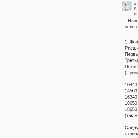
#
Во
И 
Наве
через
1. Фор
Расш
Первы
Треть
Пятая
(Приме
10440
14500
16340
18650
18650
(так 
Следу
отлич