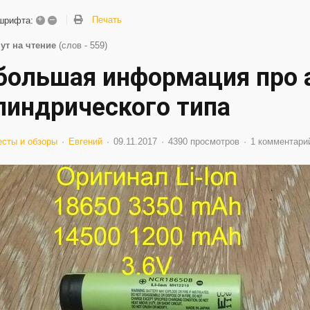
+
–
Печать
шрифта:
ут на чтение
(слов - 559)
большая информация про а
линдрического типа
есты и обзоры
Евгений
09.11.2017
4390 просмотров
1 комментари