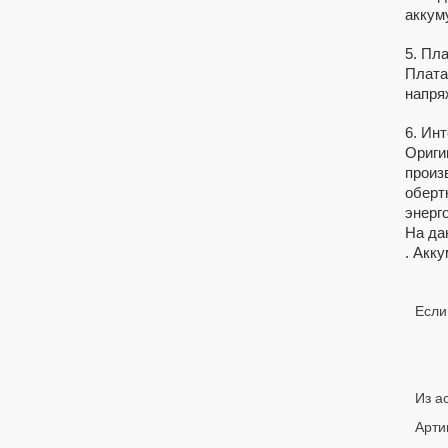
аккум
5. Пла
Плата
напря
6. Ин
Ориги
произ
оберт
энерго
На да
. Акк
Если
Из а
Арти