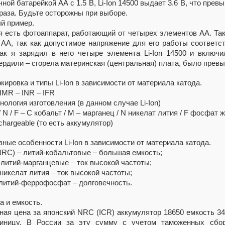
чной батарейкой АА с 1.5 В, Li-Ion 14500 выдает 3.6 В, что пр
 раза. Будьте осторожны при выборе.
й пример.
я есть фотоаппарат, работающий от четырех элементов АА. Так
 АА, так как допустимое напряжение для его работы соответ
как я зарядил в него четыре элемента Li-Ion 14500 и включ
ердили – сгорела материнская (центральная) плата, было прев
кировка и типы Li-Ion в зависимости от материала катода.
 IMR – INR – IFR
хнология изготовления (в данном случае Li-Ion)
/ N / F – C кобальт / M – марганец / N никелат лития / F фосфат 
chargeable (то есть аккумулятор)
вные особенности Li-Ion в зависимости от материала катода.
NRС) – литий-кобальтовые – большая емкость;
 литий-марганцевые – ток высокой частоты;
 никелат лития – ток высокой частоты;
 литий-феррофосфат – долговечность.
а и емкость.
ная цена за японский NRC (ICR) аккумулятор 18650 емкость 34
иницу. В России за эту сумму с учетом таможенных сбо