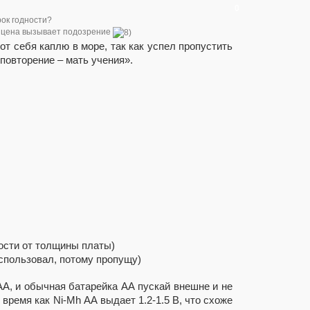
0
ок годности?
о цена вызывает подозрение
от себя каплю в море, так как успел пропустить
повторение – мать учения».
ости от толщины платы)
использовал, потому пропущу)
 АА, и обычная батарейка АА пускай внешне и не
время как Ni-Mh АА выдает 1.2-1.5 В, что схоже