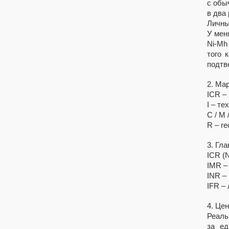
с обы
в два
Личны
У мен
Ni-Mh
того 
подтв
2. Мар
ICR –
I – те
C / M 
R – re
3. Гла
ICR (
IMR –
INR –
IFR –
4. Цен
Реаль
за ед