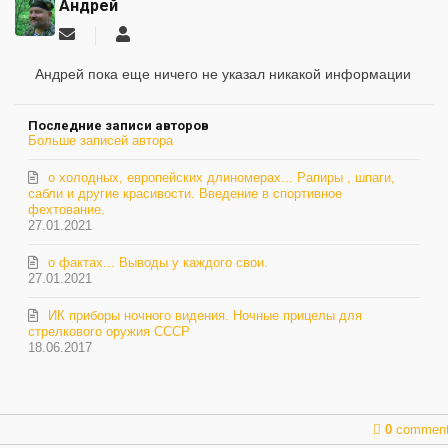
Андрей
Подписаться
Андрей
на
обновление
Андрей пока еще ничего не указал никакой информации
автора
Последние записи авторов
Больше записей автора
о холодных, европейских длиномерах... Рапиры , шпаги,
сабли и другие красивости. Введение в спортивное
фехтование.
27.01.2021
о фактах... Выводы у каждого свои.
27.01.2021
ИК приборы ночного видения. Ночные прицелы для
стрелкового оружия СССР
18.06.2017
0
commen