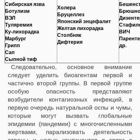
Сибирская язва
Бешенс
Холера
Ботулизм
Брюшно
Бруцеллез
ВЭЛ
Дизенте
Японский энцефалит
Туляремия
Стафил
Желтая лихорадка
Ку-лихорадка
ВИЧ
Столбняк
Марбург
Паренте
Дифтерия
Грипп
др.
Сап
Сыпной тиф
Следовательно, основное внимание
следует уделить биоагентам первой и
частично второй группы. В первой группе
особую опасность представляют
возбудители контагиозных инфекций, в
первую очередь натуральной оспы и чумы,
которые могут вызвать глобальные
эпидемии (пандемии) с многочисленными
жертвами, парализовать деятельность