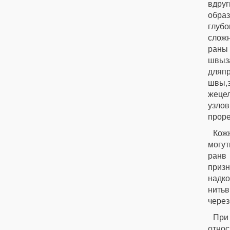
вдруг
обра
глубо
слож
раны 
швыз
дляп
швы,з
жеце
узло
проре
Кож
могут
ранв
призн
надко
нитьв
через
При
отно