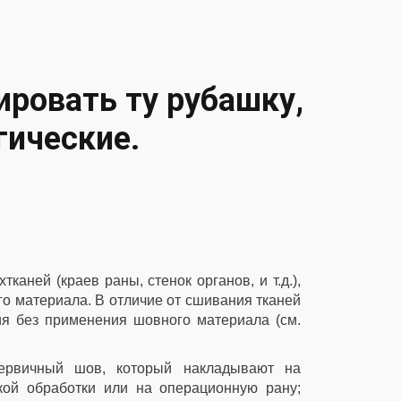
ировать ту рубашку,
гические.
аней (краев раны, стенок органов, и т.д.),
го материала. В отличие от сшивания тканей
я без применения шовного материала (см.
первичный шов, который накладывают на
кой обработки или на операционную рану;