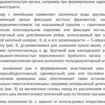
дываютизнутри органа, например при формировании задне
ноготракта.
яду с линейными применяют различные виды круговы
имеющий целью фиксацию костных фрагментов, на
ождениемотломков; так называемый серкляж — скреплени
косом илиспиральном переломе или фиксация костных
пастный шов длясближения ребер, используемый при заш
ой кисетный шов(рис. 8, в) и его разновидности — S-образ
ну (рис. 8, д),применяемые для ушивания культи кишки, 
тики пупочногокольца и др. Круговой шов накладывают 
ерывностиполностью пересеченного трубчатого органа 
чномпересечении органа выполняют полуциркуляторный ил
 зашивании ран и формировании анастомозов шв
рядный(одноэтажный, одноярусный) шов или послойн
инением краевраны швы обеспечивают также останов
ально гемостатическиешвы, например непрерывный цепоч
ру (рис. 9) на мягкиеткани головы перед их рассечением
ного шва являетсягемостатический шов по Оппелю при ран
ника наложения Ш. х. зависит от используемых оператив