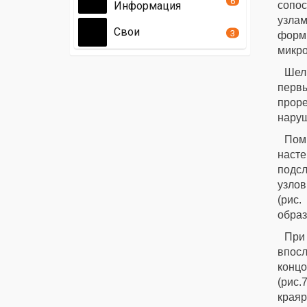
6
Информация
сопо
узлам
Свои
3
форм
микро
Шел
перв
проре
наруш
Пом
насте
подс
узлов
(рис
образ
При
впос
концо
(рис.
края