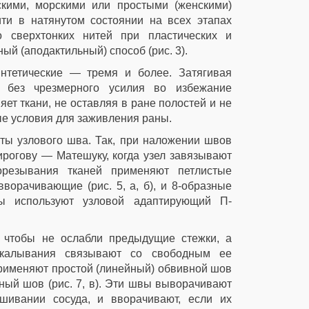
скими, морскими или простыми (женскими)
ти в натянутом состоянии на всех этапах
 сверхтонких нитей при пластических и
й (аподактильный) способ (рис. 3).
нтетические — тремя и более. Затягивая
й без чрезмерного усилия во избежание
т ткани, не оставляя в ране полостей и не
е условия для заживления раны.
ты узлового шва. Так, при наложении швов
рогову — Матешуку, когда узел завязывают
орезывания тканей применяют петлистые
рачивающие (рис. 5, а, б), и 8-образные
ны используют узловой адаптирующий П-
 чтобы не ослабли предыдущие стежки, а
ыкалывания связывают со свободным ее
рименяют простой (линейный) обвивной шов
ацный шов (рис. 7, в). Эти швы выворачивают
шивании сосуда, и вворачивают, если их