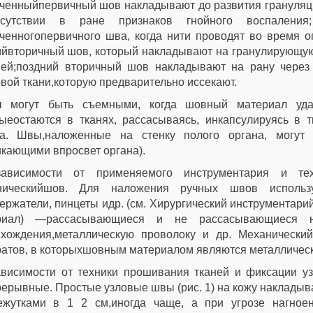
ченныйпервичный шов накладывают до развития грануляций
тсутствии в ране признаков гнойного воспалени
ченногопервичного шва, когда нити проводят во время о
йвторичный шов, который накладывают на гранулирующую
ней;поздний вторичный шов накладывают на рану через
вой ткани,которую предварительно иссекают.
 могут быть съемными, когда шовный материал уда
ыеостаются в тканях, рассасываясь, инкапсулируясь в 
на. Швы,наложенные на стенку полого органа, могут
кающими впросвет органа).
ависимости от применяемого инструментария и те
ническийшов. Для наложения ручных швов использ
ержатели, пинцеты идр. (см. Хирургический инструментари
риал) —рассасывающиеся и не рассасывающиеся нит
схождения,металлическую проволоку и др. Механичес
атов, в которыхшовным материалом являются металлическ
ависимости от техники прошивания тканей и фиксации у
ерывные. Простые узловые швы (рис. 1) на кожу накладыв
ежутками в 1 2 см,иногда чаще, а при угрозе нагно