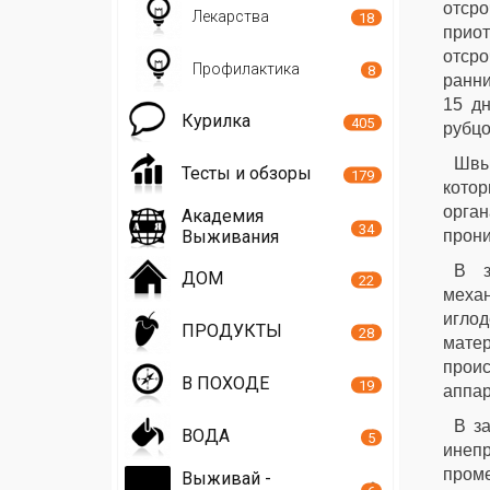
отсро
Лекарства
18
прио
отсро
Профилактика
8
ранни
15 д
Курилка
405
рубцо
Швы
Тесты и обзоры
179
котор
орга
Академия
34
Выживания
прони
В з
ДОМ
22
меха
иглод
ПРОДУКТЫ
28
мате
прои
В ПОХОДЕ
19
аппар
В з
ВОДА
5
инепр
пром
Выживай -