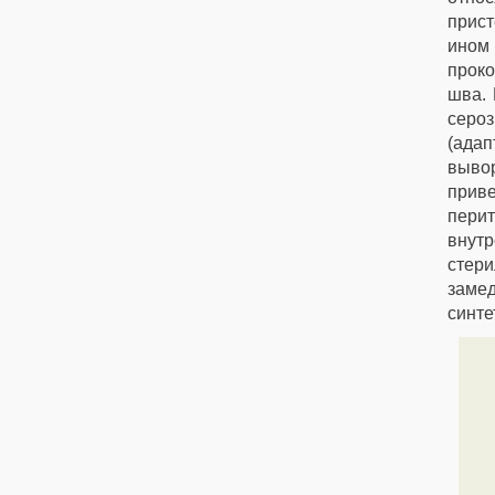
прист
ином 
проко
шва. 
серо
(адап
выво
прив
пери
внут
стер
замед
синте