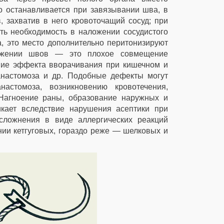
о останавливается при завязывании шва, в
 захватив в него кровоточащий сосуд; при
ть необходимость в наложении сосудистого
, это место дополнительно перитонизируют
ожении швов — это плохое совмещение
твие эффекта вворачивания при кишечном и
настомоза и др. Подобные дефекты могут
астомоза, возникновению кровотечения,
 Нагноение раны, образование наружных и
икает вследствие нарушения асептики при
сложнения в виде аллергических реакций
нии кетгуговых, гораздо реже — шелковых и