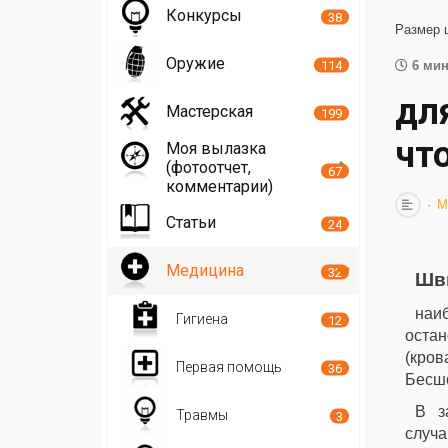
Конкурсы
38
Размер 
Оружие
114
6 мин
дл
Мастерская
199
чт
Моя вылазка
(фотоотчет,
67
комментарии)
М
Статьи
24
Медицина
32
Шв
наиб
Гигиена
12
остан
(кров
Первая помощь
36
Бесшо
В з
Травмы
3
случ