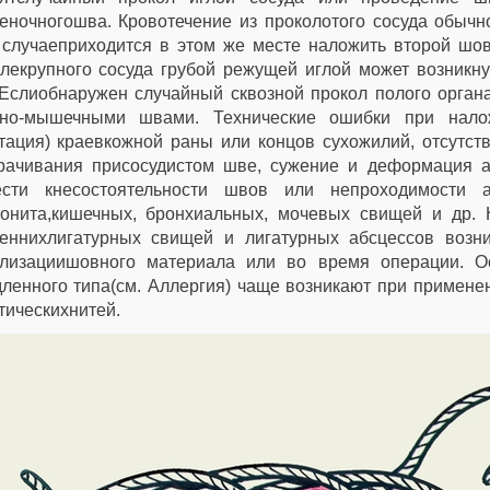
еночногошва. Кровотечение из проколотого сосуда обычн
случаеприходится в этом же месте наложить второй шов,
лекрупного сосуда грубой режущей иглой может возникну
Еслиобнаружен случайный сквозной прокол полого органа
зно-мышечными швами. Технические ошибки при нал
тация) краевкожной раны или концов сухожилий, отсутс
рачивания присосудистом шве, сужение и деформация а
ести кнесостоятельности швов или непроходимости ан
тонита,кишечных, бронхиальных, мочевых свищей и др.
реннихлигатурных свищей и лигатурных абсцессов возн
илизациишовного материала или во время операции. О
ленного типа(см. Аллергия) чаще возникают при примене
тическихнитей.