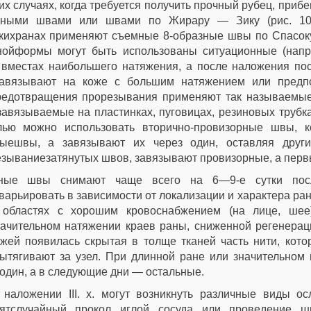
их случаях, когда требуется получить прочный рубец, приб
зными швами или швами по Жирару — Зику (рис. 10,
кихранах применяют съемные 8-образные швы по Спасокук
нойформы могут быть использованы ситуационные (нап
вместах наибольшего натяжения, а после наложения пос
авязывают на коже с большим натяжением или предпол
редотвращения прорезывания применяют так называемые
авязываемые на пластинках, пуговицах, резиновых трубках
лью можно использовать вторично-провизорные швы, к
выешвы, а завязывают их через один, оставляя други
зываниезатянутых швов, завязывают провизорные, а перв
ные швы снимают чаще всего на 6—9-е сутки посл
варьировать в зависимости от локализации и характера ра
 областях с хорошим кровоснабжением (на лице, шее)
ачительном натяжении краев раны, сниженной регенераци
жей появилась скрытая в толще тканей часть нити, кото
ытягивают за узел. При длинной ране или значительном
один, а в следующие дни — остальные.
 наложении III. х. могут возникнуть различные виды о
сятслучайный прокол иглой сосуда или проведение ш