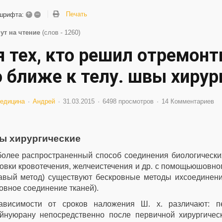
+
–
Печать
шрифта:
ут на чтение
(слов - 1260)
я тех, кто решил отремонт
о ближе к телу. швы хирур
едицина
Андрей
31.03.2015
6498 просмотров
14 Комментариев
ы хирургические
олее распространенный способ соединения биологическихтк
овки кровотечения, желчеистечения и др. с помощьюшовно
авый метод) существуют бескровные методы ихсоединени
вное соединение тканей).
ависимости от сроков наложения Ш. х. различают: 
айнуюрану непосредственно после первичной хирургичес