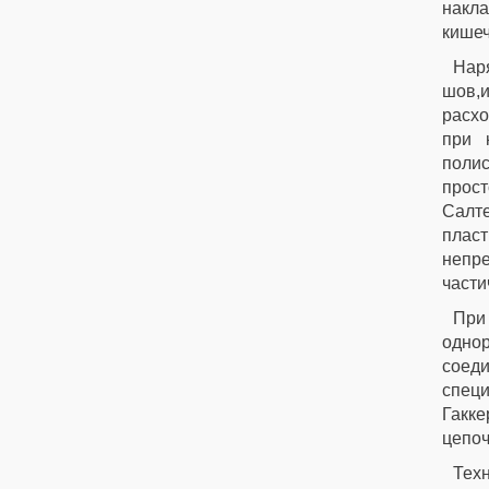
накла
кишеч
Нар
шов,
расх
при 
полис
прост
Салте
плас
непр
части
При
одно
соед
специ
Гакке
цепоч
Тех