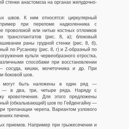
й стенки анастомоза на органах желудочно-
х швов. К ним относятся: циркулярный
пример при переломе надколенника с
е проволокой или нитью костных отломков
 трансплантатов (рис. 8, а); блоковый
ивании раны грудной стенки (рис. 8, б),
ный по Русанову (рис. 8, г) и Z-образный по
погружения культи червеобразного отростка,
различными способами при восстановлении
— сосуда, кишки, мочеточника и др. При
и боковой шов.
ы могут быть наложены в один ряд —
о — в два, три, четыре ряда. Наряду с
ку кровотечения. Для этого предложены
ный (обкалывающий) шов по Гейденгайну —
 при трепанации черепа. Вариантом узлового
ениях печени.
ных приемов. Например при грыжесечении и