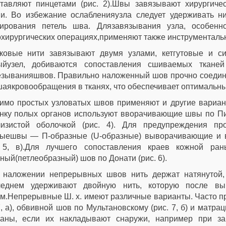
ставляют пинцетами (рис. 2).Швы завязывают хирургиче
и. Во избежание ослабленияузла следует удерживать ни
ирования петель шва. Длязавязывания узла, особенно
хирургических операциях,применяют также инструментальны
ковые нити завязывают двумя узлами, кетгутовые и си
ыйузел, добиваются сопоставления сшиваемых ткане
зыванияшвов. Правильно наложенный шов прочно соединяе
аякровообращения в тканях, что обеспечивает оптимальны
имо простых узловатых швов применяют и другие вариан
нку полых органов используют вворачивающие швы по Пи
лизистой оболочкой (рис. 4). Для предупреждения пр
ыешвы — П-образные (U-образные) выворачивающие и вво
. 5, в).Для лучшего сопоставления краев кожной ра
ный(петлеобразный) шов по Донати (рис. 6).
 наложении непрерывных швов нить держат натянутой,
леднем удерживают двойную нить, которую после в
м.Непрерывные Ш. х. имеют различные варианты. Часто п
7, а), обвивной шов по Мультановскому (рис. 7, б) и матр
раны, если их накладывают снаружи, например при за