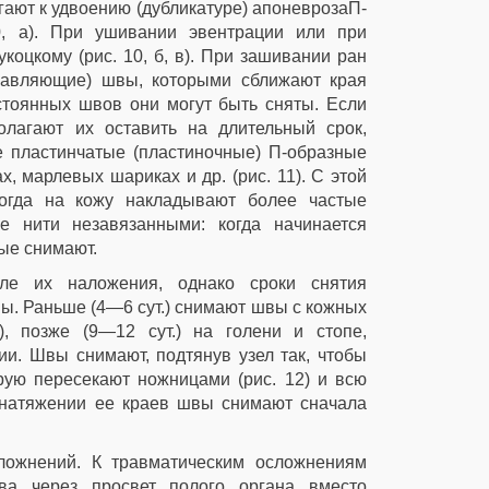
егают к удвоению (дубликатуре) апоневрозаП-
 а). При ушивании эвентрации или при
оцкому (рис. 10, б, в). При зашивании ран
равляющие) швы, которыми сближают края
тоянных швов они могут быть сняты. Если
агают их оставить на длительный срок,
 пластинчатые (пластиночные) П-образные
, марлевых шариках и др. (рис. 11). С этой
огда на кожу накладывают более частые
е нити незавязанными: когда начинается
ые снимают.
е их наложения, однако сроки снятия
ны. Раньше (4—6 сут.) снимают швы с кожных
, позже (9—12 сут.) на голени и стопе,
и. Швы снимают, подтянув узел так, чтобы
рую пересекают ножницами (рис. 12) и всю
 натяжении ее краев швы снимают сначала
сложнений. К травматическим осложнениям
ва через просвет полого органа вместо