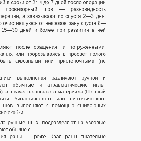
 в сроки от 24 ч до 7 дней после операции
я; провизорный шов — разновидность
перации, а завязывают их спустя 2—3 дня;
 очистившуюся от некрозов рану спустя 8—
 15—30 дней и более при развитии в ней
ляют после сращения, и погруженными,
тканях или прорезываясь в просвет полого
 быть сквозными или пристеночными (не
хники выполнения различают ручной и
уют обычные и атравматические иглы,
й), а в качестве шовного материала (Шовный
и биологического или синтетического
кий шов выполняют с помощью сшивающих
ие скобки.
зла ручные Ш. х. подразделяют на узловые
ают обычно с
ения раны — реже. Края раны тщательно