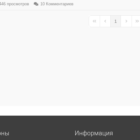
46 просмотров
10 Комментариев
1
First Page
Previous Page
Next Pa
La
оны
Информация