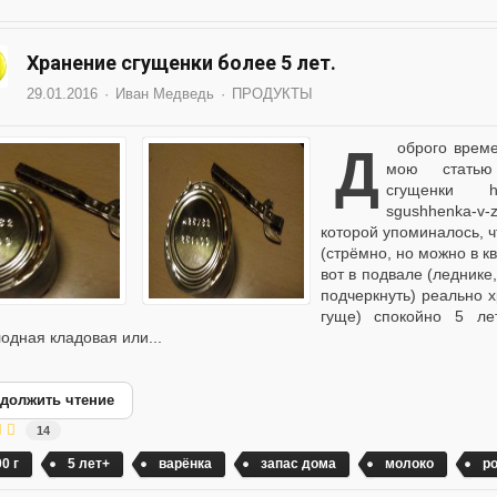
Хранение сгущенки более 5 лет.
29.01.2016
Иван Медведь
ПРОДУКТЫ
Доброго времени суток, камарады! Старожилы помнят здесь
мою стать
сгущенки https:
sgushhenka-v
которой упоминалось, 
(стрёмно, но можно в кв
вот в подвале (леднике
подчеркнуть) реально х
гуще) спокойно 5 ле
лодная кладовая или...
должить чтение
14
0 г
5 лет+
варёнка
запас дома
молоко
ро