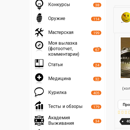
Конкурсы
38
Оружие
114
Мастерская
199
Моя вылазка
(фотоотчет,
67
комментарии)
Статьи
24
Медицина
32
(хо
Курилка
405
Про
Тесты и обзоры
179
Академия
34
40
Выживания