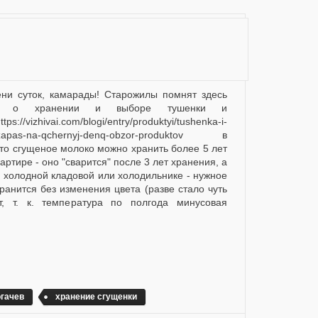
ю о хранении и выборе тушенки и
//vizhivai.com/blogi/entry/produktyi/tushenka-i-
-zapas-na-qchernyj-denq-obzor-produktov в
что сгущеное молоко можно хранить более 5 лет
артире - оно "сварится" после 3 лет хранения, а
, холодной кладовой или холодильнике - нужное
ранится без изменения цвета (разве стало чуть
т, т. к. температура по полгода минусовая
гачев
хранение сгущенки