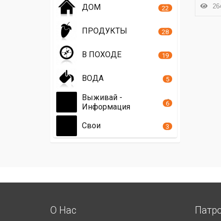
264
ДОМ
22
ПРОДУКТЫ
28
В ПОХОДЕ
19
ВОДА
5
Выживай -
6
Информация
Свои
3
О Нас
Патр