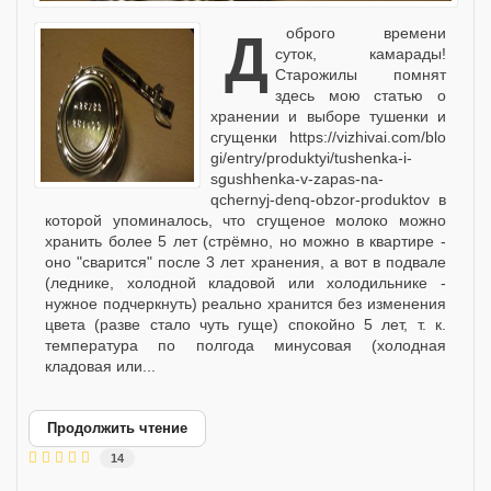
Доброго времени
суток, камарады!
Старожилы помнят
здесь мою статью о
хранении и выборе тушенки и
сгущенки https://vizhivai.com/blo
gi/entry/produktyi/tushenka-i-
sgushhenka-v-zapas-na-
qchernyj-denq-obzor-produktov в
которой упоминалось, что сгущеное молоко можно
хранить более 5 лет (стрёмно, но можно в квартире -
оно "сварится" после 3 лет хранения, а вот в подвале
(леднике, холодной кладовой или холодильнике -
нужное подчеркнуть) реально хранится без изменения
цвета (разве стало чуть гуще) спокойно 5 лет, т. к.
температура по полгода минусовая (холодная
кладовая или...
Продолжить чтение
14