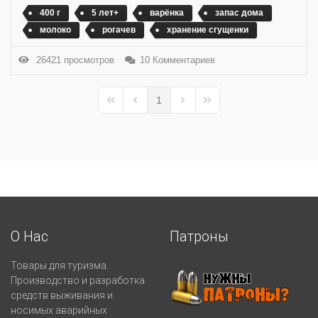
400 г
5 лет+
варёнка
запас дома
молоко
рогачев
хранение сгущенки
26421 просмотров
10 Комментариев
1
First Page
Previous Page
Next Page
Last Page
О Нас
Патроны
Товары для туризма.
Производство и разработка
средств выживания и
носимых аварийных