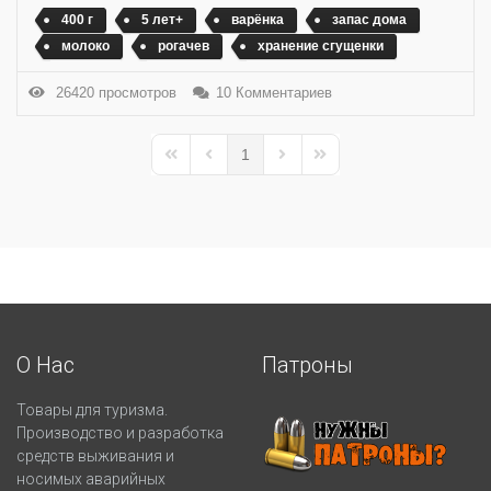
400 г
5 лет+
варёнка
запас дома
молоко
рогачев
хранение сгущенки
26420 просмотров
10 Комментариев
1
First Page
Previous Page
Next Page
Last Page
О Нас
Патроны
Товары для туризма.
Производство и разработка
средств выживания и
носимых аварийных