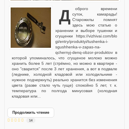
Доброго времени
суток, камарады!
Старожилы помнят
здесь мою статью о
хранении и выборе тушенки и
сгущенки https://vizhivai.com/blo
gi/entry/produktyi/tushenka-i-
sgushhenka-v-zapas-na-
qchernyj-denq-obzor-produktov в
которой упоминалось, что сгущеное молоко можно
хранить более 5 лет (стрёмно, но можно в квартире -
оно "сварится" после 3 лет хранения, а вот в подвале
(леднике, холодной кладовой или холодильнике -
нужное подчеркнуть) реально хранится без изменения
цвета (разве стало чуть гуще) спокойно 5 лет, т. к.
температура по полгода минусовая (холодная
кладовая или...
Продолжить чтение
14