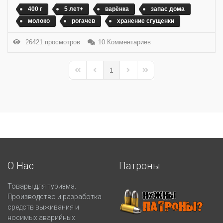
400 г
5 лет+
варёнка
запас дома
молоко
рогачев
хранение сгущенки
26421 просмотров
10 Комментариев
1
First Page
Previous Page
Next Page
Last Page
О Нас
Патроны
Товары для туризма.
Производство и разработка
средств выживания и
носимых аварийных