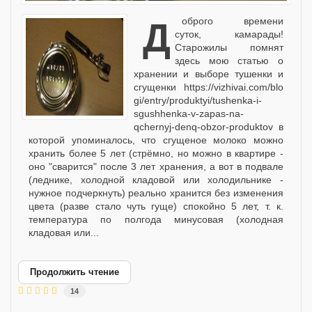
Доброго времени
суток, камарады!
Старожилы помнят
здесь мою статью о
хранении и выборе тушенки и
сгущенки https://vizhivai.com/blo
gi/entry/produktyi/tushenka-i-
sgushhenka-v-zapas-na-
qchernyj-denq-obzor-produktov в
которой упоминалось, что сгущеное молоко можно
хранить более 5 лет (стрёмно, но можно в квартире -
оно "сварится" после 3 лет хранения, а вот в подвале
(леднике, холодной кладовой или холодильнике -
нужное подчеркнуть) реально хранится без изменения
цвета (разве стало чуть гуще) спокойно 5 лет, т. к.
температура по полгода минусовая (холодная
кладовая или...
Продолжить чтение
14