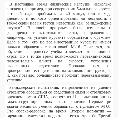
В настоящее время физические нагрузки несколько
снижены, например, при совершении 5-мильного кросса,
который надо пробежать за 40 минут, или в ходе
дневного и ночного ориентирования на местности, а
также серии новых тестов, известных как "рейнджерские
штучки". В новой программе были изменены и
расширены испытательные тесты, направленные,
например, на умение курсанта обращаться с оружием.
Дело в том, что не все иностранные курсанты имеют
навыки обращения с винтовкой М-16. Считается, что
обучение в процессе учебы отвлекает от основного
курса. Но в то же время возможность переэкзаменовки
положительно влияет на скорость устранения
выявленных недостатков. Провалившегося на
проверочном тесте усиленно натаскивают инструкторы,
и, как правило, большинство проходит переэкзаменовку
успешно.
Рейнджерские испытания, направленные на умение
курсантов обращаться со средствами связи и стрелковым
оружием армии США, состоят из 11 экзаменационных
задач, сгруппированных в пять разделов. Первые три
задачи касаются умения обращаться с пулеметом М-60.
Это сборка-разборка на время. Второй норматив —
заряжание пулемета и подготовка его к стрельбе. Третий