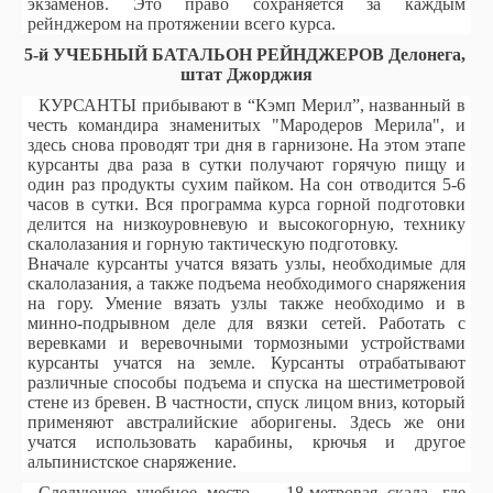
экзаменов. Это право сохраняется за каждым
рейнджером на протяжении всего курса.
5-й УЧЕБНЫЙ БАТАЛЬОН РЕЙНДЖЕРОВ Делонега,
штат Джорджия
КУРСАНТЫ прибывают в “Кэмп Мерил”, названный в
честь командира знаменитых "Мародеров Мерила", и
здесь снова проводят три дня в гарнизоне. На этом этапе
курсанты два раза в сутки получают горячую пищу и
один раз продукты сухим пайком. На сон отводится 5-6
часов в сутки. Вся программа курса горной подготовки
делится на низкоуровневую и высокогорную, технику
скалолазания и горную тактическую подготовку.
Вначале курсанты учатся вязать узлы, необходимые для
скалолазания, а также подъема необходимого снаряжения
на гору. Умение вязать узлы также необходимо и в
минно-подрывном деле для вязки сетей. Работать с
веревками и веревочными тормозными устройствами
курсанты учатся на земле. Курсанты отрабатывают
различные способы подъема и спуска на шестиметровой
стене из бревен. В частности, спуск лицом вниз, который
применяют австралийские аборигены. Здесь же они
учатся использовать карабины, крючья и другое
альпинистское снаряжение.
Следующее учебное место — 18-метровая скала, где