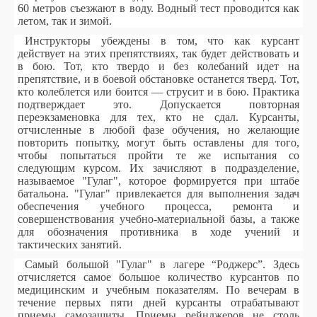
60 метров съезжают в воду. Водный тест проводится как
летом, так и зимой.
Инструкторы убеждены в том, что как курсант
действует на этих препятствиях, так будет действовать и
в бою. Тот, кто твердо и без колебаний идет на
препятствие, и в боевой обстановке останется тверд. Тот,
кто колеблется или боится — струсит и в бою. Практика
подтверждает это. Допускается повторная
переэкзаменовка для тех, кто не сдал. Курсанты,
отчисленные в любой фазе обучения, но желающие
повторить попытку, могут быть оставлены для того,
чтобы попытаться пройти те же испытания со
следующим курсом. Их зачисляют в подразделение,
называемое "Гулаг", которое формируется при штабе
батальона. "Гулаг" привлекается для выполнения задач
обеспечения учебного процесса, ремонта и
совершенствования учебно-материальной базы, а также
для обозначения противника в ходе учений и
тактических занятий.
Самый большой "Гулаг" в лагере “Роджерс”. Здесь
отчисляется самое большое количество курсантов по
медицинским и учебным показателям. По вечерам в
течение первых пяти дней курсанты отрабатывают
приемы самозащиты. Приемы рейнджеров не столь