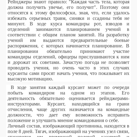
Рейнджеры знают правило: "Каждая часть тела, которая
должна получить увечье, его получит". Поэтому они
относятся к этому философски, зная, что, если удалось
избежать серьезных травм, синяки и ссадины тебя не
минуют. В ходе курса командиры рот, взводов и
отделений занимаются планированием учений в
соответствии с общим планом занятий. На разработку
учений им выдаются предварительные боевые
распоряжения, с которых начинается планирование. В
планировании обязательно принимают участие
командиры отделений, офицеры прислушиваются к ним
и дорожат их советами. Зачастую погода не позволяет
проводить учения, но очень часто в этих случаях
курсанты сами просят начать учения, что показывает их
высокую мотивацию.
В ходе занятия каждый курсант может по очереди
побыть командиром на одном из этапов. Его
деятельность обязательно оценивается рейнджерами-
инструкторами. Курсант, находящийся на грани
отчисления, чаще других назначается на командные
должности, что дает ему возможность исправить
положение и улучшить мнение командования о себе.
Личный состав, изображающий противника, находится в
поле 8 дней. Тягач, изображающий на учениях узел связи,
становится им временной полевой казармой и