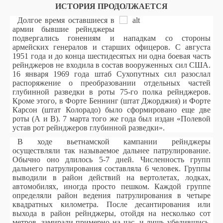
ИСТОРИЯ ПРОДОЛЖАЕТСЯ
Долгое время оставшиеся в
армии бывшие рейнджеры
подвергались гонениям и нападкам со стороны
армейских генералов и старших офицеров. С августа
1951 года и до конца шестидесятых ни одна боевая часть
рейнджеров не входила в состав вооруженных сил США.
16 января 1969 года штаб Сухопутных сил разослал
распоряжение о преобразовании отдельных частей
глубинной разведки в роты 75-го полка рейнджеров.
Кроме этого, в Форте Беннинг (штат Джорджия) и Форте
Карсон (штат Колорадо) было сформировано еще две
роты (А и В). 7 марта того же года был издан «Полевой
устав рот рейнджеров глубинной разведки».
В ходе вьетнамской кампании рейнджеры
осуществляли так называемое дальнее патрулирование.
Обычно оно длилось 5-7 дней. Численность групп
дальнего патрулирования составляла 6 человек. Группы
выводили в район действий на вертолетах, лодках,
автомобилях, иногда просто пешком. Каждой группе
определяли район ведения патрулирования в четыре
квадратных километра. После десантирования или
выхода в район рейнджеры, отойдя на несколько сот
метров, замирали примерно на час, и лишь убедившись,