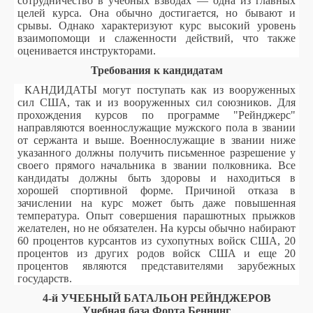
сотрудничество в учебных взводах — одна из главных
целей курса. Она обычно достигается, но бывают и
срывы. Однако характеризуют курс высокий уровень
взаимопомощи и слаженности действий, что также
оценивается инструкторами.
Требования к кандидатам
КАНДИДАТЫ могут поступать как из вооруженных
сил США, так и из вооруженных сил союзников. Для
прохождения курсов по программе "Рейнджерс"
направляются военнослужащие мужского пола в звании
от сержанта и выше. Военнослужащие в звании ниже
указанного должны получить письменное разрешение у
своего прямого начальника в звании полковника. Все
кандидаты должны быть здоровы и находиться в
хорошей спортивной форме. Причиной отказа в
зачислении на курс может быть даже повышенная
температура. Опыт совершения парашютных прыжков
желателен, но не обязателен. На курсы обычно набирают
60 процентов курсантов из сухопутных войск США, 20
процентов из других родов войск США и еще 20
процентов являются представителями зарубежных
государств.
4-й УЧЕБНЫЙ БАТАЛЬОН РЕЙНДЖЕРОВ
Учебная база Форта Беннинг