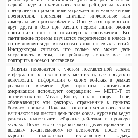
первой недели пустынного этапа рейнджеры учатся
преодолевать проволочные заграждения и малозаметные
препятствия, применяя штатные инженерные или
самодельные приспособления. Они учатся прикрывать
друг друга в бою при захвате первой линии окопов
противника или его инженерных сооружений. Все
тактические приемы изучаются теоретически в классе и
потом доводятся до автоматизма в ходе полевых занятий.
Инструкторы считают, что только это может дать
уверенность в том, что рейнджер сможет все это
повторить в боевой обстановке.
Занятия проводятся с учетом поставленной задачи,
информации о противнике, местности, где предстоит
действовать, информации о своих войсках в рамках
реального времени. Для простоты запоминания
американцы используют сокращение — МЕТТ-Т от
английских слов Mission, Enemy, Terrain, Troops — Time,
обозначающих эти факторы, отраженные в пунктах
боевого приказа. Полевые занятия пустынного этапа
начинаются на шестой день после обеда. Курсанты ведут
разведку, выполняют рейдовые действия и проводят
засады. После этого отрабатывают десантирование и
высадку по-штурмовому из вертолетов, после чего
курсанты выполняют поставленную задачу.