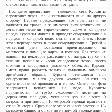
становятся слишком скользкими от грязи.
Последнее препятствие — такелажная сеть. Курсанты
перелезают через нее и скатываются вниз на другую
сторону. Первые преодолевшие все препятствия не
валяются на травке, а занимаются гимнастическими и
легкоатлетическими упражнениями. Даже в холодную
погоду курсанты моются и приводят обмундирование в
порядок в холодной воде, считая это за благо. После
этого переодеваются в сухое обмундирование. Третий и
четвертый день посвящены ориентированию на
местности с помощью карты и компаса. Для этого их
вывозят на некоторое расстояние от лагеря, где они в
течение нескольких часов определяют точку своего
стояния и координаты указанных объектов. Курсант
имеет право работать только с выданным компасом
армейского образца. Курсант отчисляется при
обнаружении у него другого компаса. Занятия по
ориентированию проводятся и ночью. Оценочная фаза
завершается испытанием на воде. Курсанты
поднимаются по грубо сколоченной лестнице на
деревянную площадку, установленную на высоте 9
метров, и при помощи 10-метровой веревки прыгают в
озеро Виктория. Сразу после этого они взбираются на 18-
метровую башню и оттуда по натянутой веревке длиной