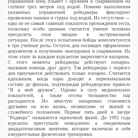
упражнения боец плывет с оружием и снаряжением на
глубине трех метров под водой. Помимо выполнения
указанных упражнений рейнджеры фиксируют
проявление паники и страха под водой. Их отсутствие —
едва ли не самый главный показатель прохождения теста,
поскольку особо ценным считается умение человека
преодолеть свои эмоции в экстремальной
ситуации.
После этого испытания бойцы комплектуются
в три учебные роты. Остаток дня посвящен оформлению
документов и получению экипировки и снаряжения. На
этом этапе за каждым курсантом закрепляется напарник.
С этого момента рейнджеры действуют попарно,
оказывая помощь друг другу. Так рейнджеры с первого
дня приучаются действовать только попарно. Считается
идеальным, когда пары доходят в первоначальном
составе до финала, подтверждая рейнджерское правило
"Я и мой дружок". Однако в силу медицинских
показателей, а также отсева большинство пар
распадаются. Но зачастую напарники становятся
друзьями на всю жизнь, независимо от званий и
служебного положения. Первые пять дней в лагере
"Роджерс" называются оценочной фазой. До 1992 года
курсанты приступали немедленно к ежедневным
двадцатичасовым занятиям, которые включали в себя
изнурительные физические тренировки.