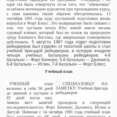
идея эта была отвергнута из-за того, что "обязаловка"
ослабляла мотивацию курсантов при прохождении курса,
а сама нашивка таким образом обесценивалась.
13
сентября 1991 года курс пустынной подготовки вновь
вернулся в Форт Блисс. Это возвращение было связано с
тем, что пустыня штата Юта зимой имела весьма
суровый климат, который был не похож на природную
среду Ближнего Востока, где американцы планировали
действовать.
5 августа 1987 года отдел подготовки
рейнджеров был отделен от пехотной школы и стал
учебной бригадой рейнджеров, в которую входили
четыре учебных батальона рейнджеров: 4-й
батальон — Форт Беннинг, 5-й батальон — Далонега,
6-й батальон — Иглин, 7-й батальон — Форт Блисс.
Учебный план
УЧЕБНЫЙ план
включал в себя 58 дней
до занятий в пустыне и
65 дней после них.
Замена мест занятий проходила в следующей
последовательности: Форт Беннинг, Далонега, Иглин и
Дагуэй. Начиная с 14 октября 1991 года учебный план
был расширен до 68 дней, а ротация проходила в