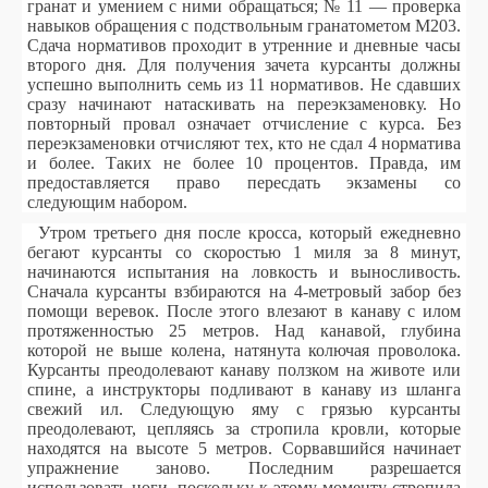
гранат и умением с ними обращаться; № 11 — проверка
навыков обращения с подствольным гранатометом М203.
Сдача нормативов проходит в утренние и дневные часы
второго дня. Для получения зачета курсанты должны
успешно выполнить семь из 11 нормативов. Не сдавших
сразу начинают натаскивать на переэкзаменовку. Но
повторный провал означает отчисление с курса. Без
переэкзаменовки отчисляют тех, кто не сдал 4 норматива
и более. Таких не более 10 процентов. Правда, им
предоставляется право пересдать экзамены со
следующим набором.
Утром третьего дня после кросса, который ежедневно
бегают курсанты со скоростью 1 миля за 8 минут,
начинаются испытания на ловкость и выносливость.
Сначала курсанты взбираются на 4-метровый забор без
помощи веревок. После этого влезают в канаву с илом
протяженностью 25 метров. Над канавой, глубина
которой не выше колена, натянута колючая проволока.
Курсанты преодолевают канаву ползком на животе или
спине, а инструкторы подливают в канаву из шланга
свежий ил. Следующую яму с грязью курсанты
преодолевают, цепляясь за стропила кровли, которые
находятся на высоте 5 метров. Сорвавшийся начинает
упражнение заново. Последним разрешается
использовать ноги, поскольку к этому моменту стропила