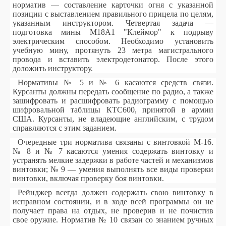
норматив — составление карточки огня с указанной
позиции с выставлением правильного прицела по целям,
указанным инструктором. Четвертая задача —
подготовка мины М18А1 "Клеймор" к подрыву
электрическим способом. Необходимо установить
учебную мину, протянуть 23 метра магистрального
провода и вставить электродетонатор. После этого
доложить инструктору.
Нормативы № 5 и № 6 касаются средств связи.
Курсанты должны передать сообщение по радио, а также
зашифровать и расшифровать радиограмму с помощью
шифровальной таблицы КТС600, принятой в армии
США. Курсанты, не владеющие английским, с трудом
справляются с этим заданием.
Очередные три норматива связаны с винтовкой М-16.
№ 8 и № 7 касаются умения содержать винтовку и
устранять мелкие задержки в работе частей и механизмов
винтовки; № 9 — умения выполнять все виды проверки
винтовки, включая проверку боя винтовки.
Рейнджер всегда должен содержать свою винтовку в
исправном состоянии, и в ходе всей программы он не
получает права на отдых, не проверив и не почистив
свое оружие. Норматив № 10 связан со знанием ручных