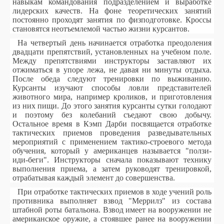
навыкам командования подразделением и выработке
лидерских качеств. На фоне теоретических занятий
постоянно проходят занятия по физподготовке. Кроссы
становятся неотъемлемой частью жизни курсантов.
На четвертый день начинается отработка преодоления
двадцати препятствий, установленных на учебном поле.
Между препятствиями инструкторы заставляют их
отжиматься в упоре лежа, не давая ни минуты отдыха.
После обеда следуют тренировки по выживанию.
Курсанты изучают способы ловли представителей
животного мира, например кроликов, и приготовления
из них пищи. До этого занятия курсанты сутки голодают
и поэтому без колебаний съедают свою добычу.
Остальное время в Кэмп Дарби посвящается отработке
тактических приемов проведения разведывательных
мероприятий с применением тактико-строевого метода
обучения, который у американцев называется "ползи-
иди-беги". Инструкторы сначала показывают технику
выполнения приема, а затем руководят тренировкой,
отрабатывая каждый элемент до совершенства.
При отработке тактических приемов в ходе учений роль
противника выполняет взвод "Меррилз" из состава
штабной роты батальона. Взвод имеет на вооружении не
американское оружие, а стоявшее ранее на вооружении