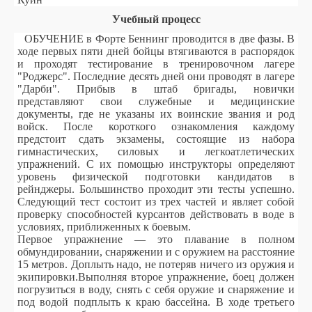
Учебный процесс
ОБУЧЕНИЕ в Форте Беннинг проводится в две фазы. В
ходе первых пяти дней бойцы втягиваются в распорядок
и проходят тестирование в тренировочном лагере
"Роджерс". Последние десять дней они проводят в лагере
"Дарби". Прибыв в штаб бригады, новички
представляют свои служебные и медицинские
документы, где не указаны их воинские звания и род
войск. После короткого ознакомления каждому
предстоит сдать экзамены, состоящие из набора
гимнастических, силовых и легкоатлетических
упражнений. С их помощью инструкторы определяют
уровень физической подготовки кандидатов в
рейнджеры. Большинство проходит эти тесты успешно.
Следующий тест состоит из трех частей и являет собой
проверку способностей курсантов действовать в воде в
условиях, приближенных к боевым.
Первое упражнение — это плавание в полном
обмундировании, снаряжении и с оружием на расстояние
15 метров. Доплыть надо, не потеряв ничего из оружия и
экипировки.
Выполняя второе упражнение, боец должен
погрузиться в воду, снять с себя оружие и снаряжение и
под водой подплыть к краю бассейна. В ходе третьего