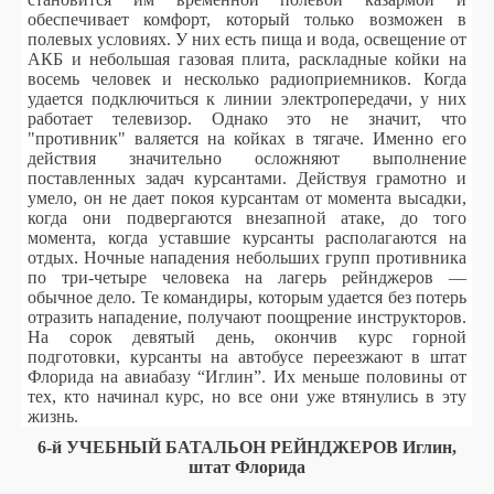
обеспечивает комфорт, который только возможен в
полевых условиях. У них есть пища и вода, освещение от
АКБ и небольшая газовая плита, раскладные койки на
восемь человек и несколько радиоприемников. Когда
удается подключиться к линии электропередачи, у них
работает телевизор. Однако это не значит, что
"противник" валяется на койках в тягаче. Именно его
действия значительно осложняют выполнение
поставленных задач курсантами. Действуя грамотно и
умело, он не дает покоя курсантам от момента высадки,
когда они подвергаются внезапной атаке, до того
момента, когда уставшие курсанты располагаются на
отдых. Ночные нападения небольших групп противника
по три-четыре человека на лагерь рейнджеров —
обычное дело. Те командиры, которым удается без потерь
отразить нападение, получают поощрение инструкторов.
На сорок девятый день, окончив курс горной
подготовки, курсанты на автобусе переезжают в штат
Флорида на авиабазу “Иглин”. Их меньше половины от
тех, кто начинал курс, но все они уже втянулись в эту
жизнь.
6-й УЧЕБНЫЙ БАТАЛЬОН РЕЙНДЖЕРОВ Иглин,
штат Флорида