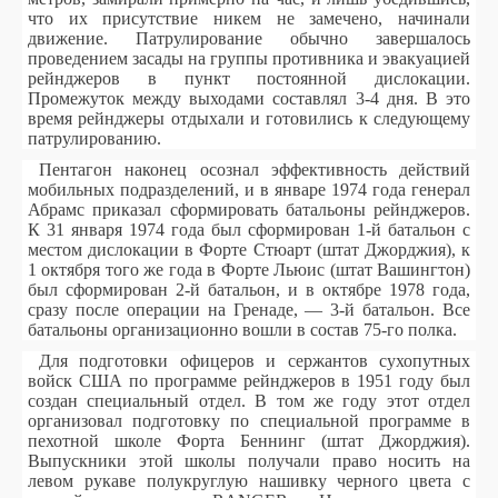
что их присутствие никем не замечено, начинали
движение. Патрулирование обычно завершалось
проведением засады на группы противника и эвакуацией
рейнджеров в пункт постоянной дислокации.
Промежуток между выходами составлял 3-4 дня. В это
время рейнджеры отдыхали и готовились к следующему
патрулированию.
Пентагон наконец осознал эффективность действий
мобильных подразделений, и в январе 1974 года генерал
Абрамс приказал сформировать батальоны рейнджеров.
К 31 января 1974 года был сформирован 1-й батальон с
местом дислокации в Форте Стюарт (штат Джорджия), к
1 октября того же года в Форте Льюис (штат Вашингтон)
был сформирован 2-й батальон, и в октябре 1978 года,
сразу после операции на Гренаде, — 3-й батальон. Все
батальоны организационно вошли в состав 75-го полка.
Для подготовки офицеров и сержантов сухопутных
войск США по программе рейнджеров в 1951 году был
создан специальный отдел. В том же году этот отдел
организовал подготовку по специальной программе в
пехотной школе Форта Беннинг (штат Джорджия).
Выпускники этой школы получали право носить на
левом рукаве полукруглую нашивку черного цвета с