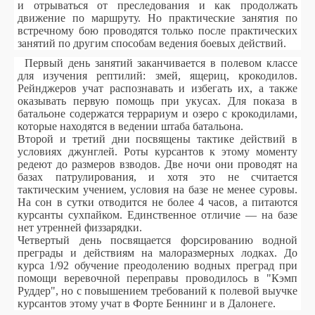
и отрываться от преследования и как продолжать
движение по маршруту. Но практические занятия по
встречному бою проводятся только после практических
занятий по другим способам ведения боевых действий.
Первый день занятий заканчивается в полевом классе
для изучения рептилий: змей, ящериц, крокодилов.
Рейнджеров учат распознавать и избегать их, а также
оказывать первую помощь при укусах. Для показа в
батальоне содержатся террариум и озеро с крокодилами,
которые находятся в ведении штаба батальона.
Второй и третий дни посвящены тактике действий в
условиях джунглей. Роты курсантов к этому моменту
редеют до размеров взводов. Две ночи они проводят на
базах патрулирования, и хотя это не считается
тактическим учением, условия на базе не менее суровы.
На сон в сутки отводится не более 4 часов, а питаются
курсанты сухпайком. Единственное отличие — на базе
нет утренней физзарядки.
Четвертый день посвящается форсированию водной
преграды и действиям на малоразмерных лодках. До
курса 1/92 обучение преодолению водных преград при
помощи веревочной переправы проводилось в "Кэмп
Руддер", но с повышением требований к полевой выучке
курсантов этому учат в Форте Беннинг и в Далонеге.