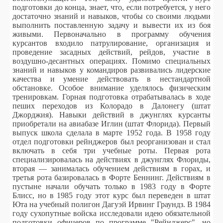
подготовки до конца, знает, что, если потребуется, у него
достаточно знаний и навыков, чтобы со своими людьми
выполнить поставленную задачу и вывести их из боя
живыми. Первоначально в программу обучения
курсантов входило патрулирование, организация и
проведение засадных действий, рейдов, участие в
воздушно-десантных операциях. Помимо специальных
знаний и навыков у командиров развивались лидерские
качества и умение действовать в нестандартной
обстановке. Особое внимание уделялось физическим
тренировкам. Горная подготовка отрабатывалась в ходе
пеших переходов из Колорадо в Далонегу (штат
Джорджия). Навыки действий в джунглях курсанты
приобретали на авиабазе Иглин (штат Флорида). Первый
выпуск школа сделала в марте 1952 года.
В 1958 году
отдел подготовки рейнджеров был реорганизован и стал
включать в себя три учебные роты. Первая рота
специализировалась на действиях в джунглях Флориды,
вторая — занималась обучением действиям в горах, и
третья рота базировалась в Форте Беннинг. Действиям в
пустыне начали обучать только в 1983 году в Форте
Блисс, но в 1985 году этот курс был переведен в штат
Юта на учебный полигон Дагуэй Ирвинг Граундз. В 1984
году сухопутные войска исследовали идею обязательной
подготовки офицеров по программе "Рейнджерс", но