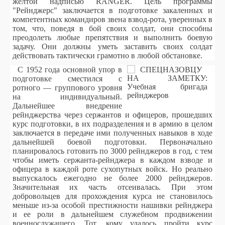
желтой надписью RANGER. Цель программы
"Рейнджерс" заключается в подготовке закаленных и
компетентных командиров звена взвод-рота, уверенных в
том, что, поведя в бой своих солдат, они способны
преодолеть любые препятствия и выполнить боевую
задачу. Они должны уметь заставить своих солдат
действовать тактически грамотно в любой обстановке.
С 1952 года основной упор в
подготовке сместился с
ротного — группового уровня
на индивидуальный.
Дальнейшее внедрение
рейнджерства через сержантов и офицеров, прошедших
курс подготовки, в их подразделения и в армию в целом
заключается в передаче ими полученных навыков в ходе
дальнейшей боевой подготовки. Первоначально
планировалось готовить по 3000 рейнджеров в год, с тем
чтобы иметь сержанта-рейнджера в каждом взводе и
офицера в каждой роте сухопутных войск. Но реально
выпускалось ежегодно не более 2000 рейнджеров.
Значительная их часть отсеивалась. При этом
добровольцев для прохождения курса не становилось
меньше из-за особой престижности нашивки рейнджера
и ее роли в дальнейшем служебном продвижении
военнослужащего.
Тот, кому удалось пройти курс