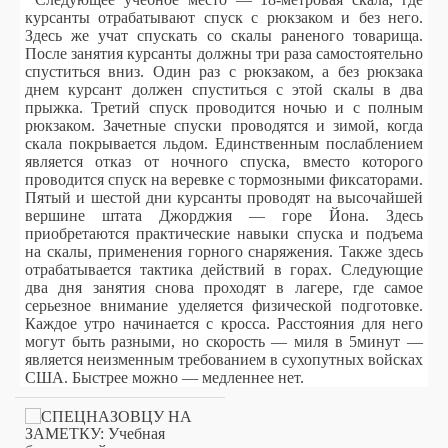
курсанты отрабатывают спуск с рюкзаком и без него.
Здесь же учат спускать со скалы раненого товарища.
После занятия курсанты должны три раза самостоятельно
спуститься вниз. Один раз с рюкзаком, а без рюкзака
днем курсант должен спуститься с этой скалы в два
прыжка. Третий спуск проводится ночью и с полным
рюкзаком. Зачетные спуски проводятся и зимой, когда
скала покрывается льдом. Единственным послаблением
является отказ от ночного спуска, вместо которого
проводится спуск на веревке с тормозными фиксаторами.
Пятый и шестой дни курсанты проводят на высочайшей
вершине штата Джорджия — горе Йона. Здесь
приобретаются практические навыки спуска и подъема
на скалы, применения горного снаряжения. Также здесь
отрабатывается тактика действий в горах. Следующие
два дня занятия снова проходят в лагере, где самое
серьезное внимание уделяется физической подготовке.
Каждое утро начинается с кросса. Расстояния для него
могут быть разными, но скорость — миля в 5минут —
является неизменным требованием в сухопутных войсках
США. Быстрее можно — медленнее нет.