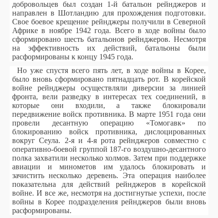
добровольцев был создан 1-й батальон рейнджеров и
направлен в Шотландию для прохождения подготовки.
Свое боевое крещение рейнджеры получили в Северной
Африке в ноябре 1942 года. Всего в ходе войны было
сформировано шесть батальонов рейнджеров. Несмотря
на эффективность их действий, батальоны были
расформированы к концу 1945 года.
Но уже спустя всего пять лет, в ходе войны в Корее,
было вновь сформировано пятнадцать рот. В корейской
войне рейнджеры осуществляли диверсии за линией
фронта, вели разведку в интересах тех соединений, в
которые они входили, а также блокировали
передвижение войск противника. В марте 1951 года они
провели десантную операцию «Томогавк» по
блокированию войск противника, дислоцированных
вокруг Сеула. 2-я и 4-я рота рейнджеров совместно с
оперативно-боевой группой 187-го воздушно-десантного
полка захватили несколько холмов. Затем при поддержке
авиации и минометов им удалось блокировать и
зачистить несколько деревень. Эта операция наиболее
показательна для действий рейнджеров в корейской
войне. И все же, несмотря на достигнутые успехи, после
войны в Корее подразделения рейнджеров были вновь
расформированы.