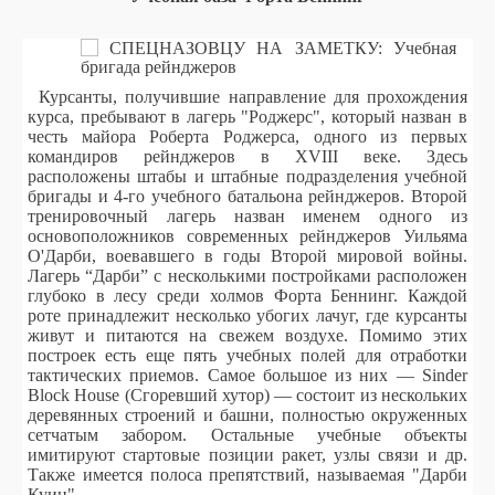
Курсанты, получившие направление для прохождения
курса, пребывают в лагерь "Роджерс", который назван в
честь майора Роберта Роджерса, одного из первых
командиров рейнджеров в XVIII веке. Здесь
расположены штабы и штабные подразделения учебной
бригады и 4-го учебного батальона рейнджеров. Второй
тренировочный лагерь назван именем одного из
основоположников современных рейнджеров Уильяма
О'Дарби, воевавшего в годы Второй мировой войны.
Лагерь “Дарби” с несколькими постройками расположен
глубоко в лесу среди холмов Форта Беннинг.
Каждой
роте принадлежит несколько убогих лачуг, где курсанты
живут и питаются на свежем воздухе. Помимо этих
построек есть еще пять учебных полей для отработки
тактических приемов. Самое большое из них — Sinder
Block Hоuse (Сгоревший хутор) — состоит из нескольких
деревянных строений и башни, полностью окруженных
сетчатым забором. Остальные учебные объекты
имитируют стартовые позиции ракет, узлы связи и др.
Также имеется полоса препятствий, называемая "Дарби
Куин"