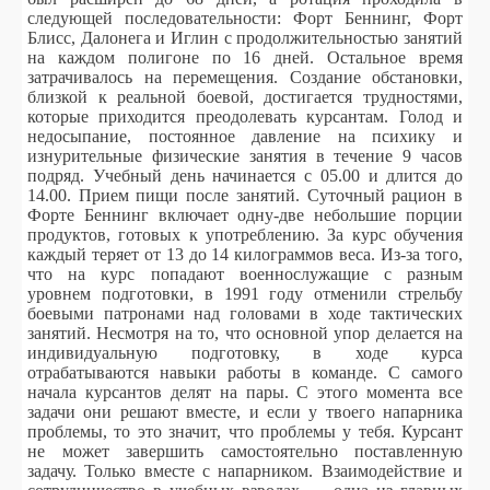
следующей последовательности: Форт Беннинг, Форт
Блисс, Далонега и Иглин с продолжительностью занятий
на каждом полигоне по 16 дней. Остальное время
затрачивалось на перемещения.
Создание обстановки,
близкой к реальной боевой, достигается трудностями,
которые приходится преодолевать курсантам. Голод и
недосыпание, постоянное давление на психику и
изнурительные физические занятия в течение 9 часов
подряд. Учебный день начинается с 05.00 и длится до
14.00. Прием пищи после занятий. Суточный рацион в
Форте Беннинг включает одну-две небольшие порции
продуктов, готовых к употреблению. За курс обучения
каждый теряет от 13 до 14 килограммов веса. Из-за того,
что на курс попадают военнослужащие с разным
уровнем подготовки, в 1991 году отменили стрельбу
боевыми патронами над головами в ходе тактических
занятий.
Несмотря на то, что основной упор делается на
индивидуальную подготовку, в ходе курса
отрабатываются навыки работы в команде. С самого
начала курсантов делят на пары. С этого момента все
задачи они решают вместе, и если у твоего напарника
проблемы, то это значит, что проблемы у тебя. Курсант
не может завершить самостоятельно поставленную
задачу. Только вместе с напарником.
Взаимодействие и