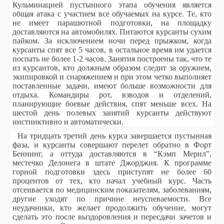
Кульминацией пустынного этапа обучения является
общая атака с участием все обучаемых на курсе. Те, кто
не имеет парашютной подготовки, на площадку
доставляются на автомобилях. Питаются курсанты сухим
пайком. За исключением ночи перед прыжком, когда
курсанты спят все 5 часов, в остальное время им удается
поспать не более 1-2 часов. Занятия построены так, что те
из курсантов, кто должным образом следит за оружием,
экипировкой и снаряжением и при этом четко выполняет
поставленные задачи, имеют больше возможности для
отдыха. Командиры рот, взводов и отделений,
планирующие боевые действия, спят меньше всех. На
шестой день полевых занятий курсанты действуют
инстинктивно и автоматически.
На тридцать третий день курса завершается пустынная
фаза, и курсанты совершают перелет обратно в Форт
Беннинг, а оттуда доставляются в “Кэмп Мерил”,
местечко Делонега в штате Джорджия. К программе
горной подготовки здесь приступят не более 60
процентов от тех, кто начал учебный курс. Часть
отсеивается по медицинским показателям, заболеваниям,
другие уходят по причине неуспеваемости. Все
неудачники, кто желает продолжить обучение, могут
сделать это после выздоровления и пересдачи зачетов и