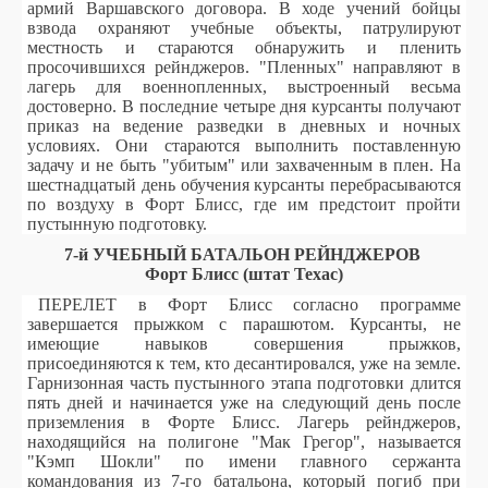
армий Варшавского договора. В ходе учений бойцы
взвода охраняют учебные объекты, патрулируют
местность и стараются обнаружить и пленить
просочившихся рейнджеров. "Пленных" направляют в
лагерь для военнопленных, выстроенный весьма
достоверно. В последние четыре дня курсанты получают
приказ на ведение разведки в дневных и ночных
условиях. Они стараются выполнить поставленную
задачу и не быть "убитым" или захваченным в плен. На
шестнадцатый день обучения курсанты перебрасываются
по воздуху в Форт Блисс, где им предстоит пройти
пустынную подготовку.
7-й УЧЕБНЫЙ БАТАЛЬОН РЕЙНДЖЕРОВ
Форт Блисс (штат Техас)
ПЕРЕЛЕТ в Форт Блисс согласно программе
завершается прыжком с парашютом. Курсанты, не
имеющие навыков совершения прыжков,
присоединяются к тем, кто десантировался, уже на земле.
Гарнизонная часть пустынного этапа подготовки длится
пять дней и начинается уже на следующий день после
приземления в Форте Блисс. Лагерь рейнджеров,
находящийся на полигоне "Мак Грегор", называется
"Кэмп Шокли" по имени главного сержанта
командования из 7-го батальона, который погиб при