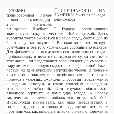
УЧЕБНО-
тренировочный лагерь
назван в честь командира
2-го батальона
рейнджеров Джеймса Е. Руддера, возглавившего
знаменитую атаку в местечке Пойнте-ду-Хой. Здесь
курсанты учатся вживаться в новую среду, состоящую из
болот и густых джунглей. Высокая влажность воздуха
усугубляет и без того удручающее состояние курсантов.
Для физически и психологически измотанных солдат,
прибывающих в ночь на пятидесятые сутки занятий в
этот лагерь, он представляет собой сплошную сырость и
жару летом и сплошную сырость и холод — зимой. Уже в
первый же день курсанты загружены учебой. В полевых
классах они знакомятся с особенностями тактических
приемов в условиях джунглей, способами передвижения
и ведения разведки, а также способами проведения
специальных действий. Они изучают обязанности
взводного сержанта и командира взвода. К набору
тактических приемов добавляется встречный бой.
Инструкторы показывают, как надо передвигаться в
составе отделения и взвода в предвидении встречи с
противником, как выходить из зоны огневого поражения