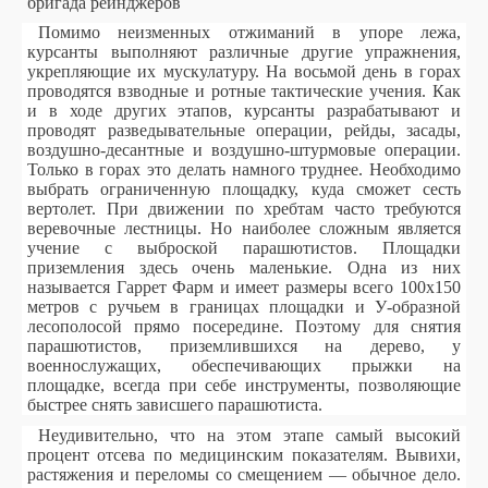
Помимо неизменных отжиманий в упоре лежа,
курсанты выполняют различные другие упражнения,
укрепляющие их мускулатуру. На восьмой день в горах
проводятся взводные и ротные тактические учения. Как
и в ходе других этапов, курсанты разрабатывают и
проводят разведывательные операции, рейды, засады,
воздушно-десантные и воздушно-штурмовые операции.
Только в горах это делать намного труднее. Необходимо
выбрать ограниченную площадку, куда сможет сесть
вертолет. При движении по хребтам часто требуются
веревочные лестницы. Но наиболее сложным является
учение с выброской парашютистов. Площадки
приземления здесь очень маленькие. Одна из них
называется Гаррет Фарм и имеет размеры всего 100х150
метров с ручьем в границах площадки и У-образной
лесополосой прямо посередине. Поэтому для снятия
парашютистов, приземлившихся на дерево, у
военнослужащих, обеспечивающих прыжки на
площадке, всегда при себе инструменты, позволяющие
быстрее снять зависшего парашютиста.
Неудивительно, что на этом этапе самый высокий
процент отсева по медицинским показателям. Вывихи,
растяжения и переломы со смещением — обычное дело.