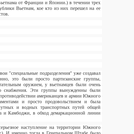
ьетнама от Франции и Японии.) в течении трех
публики Вьетнам, кое кто из них перешел на ее
тов.
ои "специальные подразделения" уже создавал
нно, это были просто партизанские группы,
тательным оружием, у вьетнамцев были очень
ого снабжения. Эти группы вынужденны были
ри противодействии американцев и армии Южного
аментами и просто продовольствием и была
путных и водных транспортных путей общей
са и Камбоджи, в обход демаркационной линии
серьезное наступление на территории Южного
8г). И именно тогда в Генеральном Штабе было