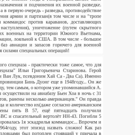
назначения и подчинения их военной разведке.
а в первую очередь - разведка, противодействие
ния армии и партизан(в том числе и на "тропе
и коммандос против караванов, доставляющих
наступления), уничтожение (путем скрытного
ких военных на территории Южного Вьетнама,
рации, лояльной к США. В том числе - большое
 баз авиации и запасов горючего для военной
ия силами специальных операций!
ого спецназа - практически тоже самое, что для
ецназа" Ильи Григорьевича Старинова. Герой
 Ван Лук, псевдоним Хай Ca - Два Са). Именно
 провинции Бинь Дуонг еще в 1948году... Он же
оду, тем самым, о котором уже упоминавшийся А.
ы осуществили на авиабазу Бьен Хоа в ночь с 31
етов, ранены несколько американцев." Он правда
а и количество их(даже согласно американским
шены пять В 57, ещё пятнадцать получили
ВС и спасательный вертолёт НН-43. Погибли 5
ровалась 1я эскадрилья коммандос... Впрочем и
64году, этот эпизод назвать сложно! Как раз
 пловцами был потоплен стоявший у причала в