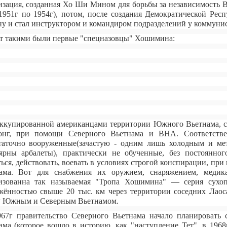
изация, созданная Хо Ши Мином для борьбы за независимость В
 1951г по 1954г), потом, после создания Демократической Рес
ну и стал инструктором и командиром подразделений у коммунис
т такими были первые "спецназовцы" Хошимина:
ккупированной американцами территории Южного Вьетнама, св
онг, при помощи Северного Вьетнама и ВНА. Соответстве
таточно вооруженные(зачастую - одним лишь холодным и ме
ярны арбалеты), практически не обученные, без постоянн
ться, действовать, воевать в условиях строгой конспирации, п
ама. Вот для снабжения их оружием, снаряжением, медик
изованна так называемая "Тропа Хошимина" — серия сухо
жённостью свыше 20 тыс. км через территории соседних Лао
 Южным и Северным Вьетнамом.
67г правительство Северного Вьетнама начало планировать 
ама (которое вошло в историю, как "наступление Тет", в 196