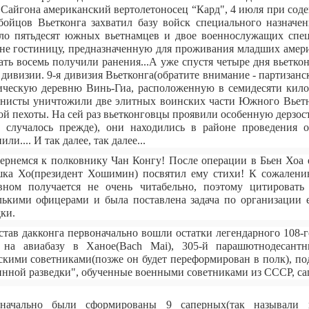
 Сайгона американский вертолетоносец “Кард", 4 июля при сод
бойцов Вьетконга захватил базу войск специального назначе
ло пятьдесят южных вьетнамцев и двое военнослужащих спец
не гостиницу, предназначенную для проживания младших амер
ать восемь получили ранения...А уже спустя четыре дня вьетк
 дивизии. 9-я дивизия Вьетконга(обратите внимание - партизанс
ическую деревню Винь-Гиа, расположенную в семидесяти кило
нисты уничтожили две элитных воинских части Южного Вьетна
ой пехоты. На сей раз вьетконговцы проявили особенную дерзост
а случалось прежде), они находились в районе проведения 
или.... И так далее, так далее...
ернемся к полковнику Чан Конгу! После операции в Бьен Хоа 
ка Хо(президент Хошимин) посвятил ему стихи! К сожалению
вном получается не очень читабельно, поэтому цитироват
лькими офицерами и была поставлена задача по организации 
ки.
став дакконга первоначально вошли остатки легендарного 108-
 на авиабазу в Ханое(Bach Mai), 305-й парашютнодесант
скими советниками(позже он будет переформирован в полк), по
инной разведки", обученные военными советниками из СССР, са
начально были сформированы 9 саперных(так называли и