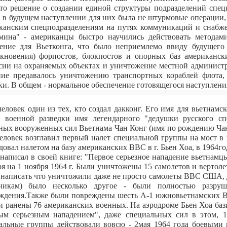
то решение о создании единой структуры подразделений спец
а в будущем наступлении для них была не штурмовые операции, 
канским спецподразделениям на путях коммуникаций и снабже
ина" - американцы быстро научились действовать методам
ение для Вьетконга, что было неприемлемо ввиду будущего 
кновения) форпостов, блокпостов и опорных баз американс
сии на охраняемых объектах и уничтожение местной админист
ние предавалось уничтожению транспортных кораблей флота,
ки. В общем - нормальное обеспечение готовящегося наступлен
человек один из тех, кто создал дакконг. Его имя для вьетнамск
 военной разведки имя легендарного "дедушки русского сп
ных вооруженных сил Вьетнама Чан Конг (имя по рождению Чан
человек возглавил первый налет специальной группы
на мост в
довал налетом на базу американских ВВС в г. Бьен Хоа, в 1964г
 написал в своей книге: "Первое серьезное нападение вьетнамц
ря на 1 ноября 1964 г. Были уничтожены 15 самолетов и вертол
 написать что уничтожили даже не просто самолеты ВВС США, д
чникам) было несколько другое - были полностью разру
ждения.Также были повреждены шесть А-1 южновьетнамских В
и ранены 76 американских военных. На аэродроме Бьен Хоа бази
ым серьезным нападением", даже специальных сил в этом, 19
альные группы действовали вовсю - 2мая 1964 года боевыми