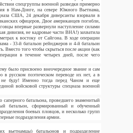
ействии спецгруппы военной разведки примерно
ния в Нам-Донге, на севере Южного Вьетнама,
наза США, 24 декабря диверсанты взорвали в
иканских офицеров, Двое американцев погибли,
онговцы впервые развернули наступление силами
кая дивизия, не кадровые части ВНА!) захватила
метрах к востоку от Сайгона. В ходе операции
ма - 33-й батальон рейнджеров и 4-й батальон
ь. Вместо того чтобы скрыться после акции (как
операции в течение четырех дней, после чего
ему было присвоено внеочередное звание и сам
 в русском поэтическом переводе их нет, а в
ь не буду! Именно тогда перед Чаном и еще
единой войсковой структуры спецназа военной
го саперного батальона, проведшего знаменитый
ный батальон, сформированный и обученный
дразделения боевых пловцов, и несколько групп
перные подразделения армии.
х вьетнамцы) батальонов и подразделение