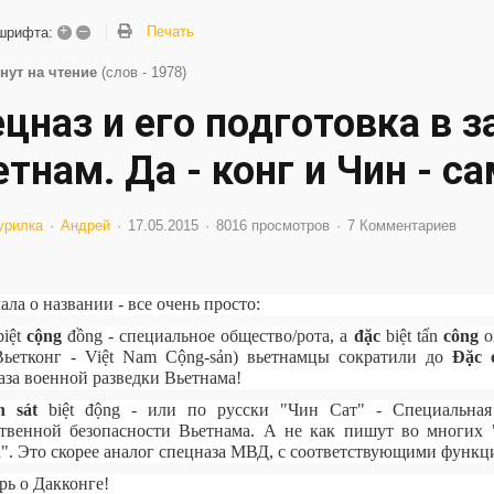
+
–
Печать
шрифта:
нут на чтение
(слов - 1978)
ецназ и его подготовка в 
тнам. Да - конг и Чин - с
урилка
Андрей
17.05.2015
8016 просмотров
7 Комментариев
ала о названии - все очень просто:
iệt
cộng
đồng - специальное общество/рота, а
đặc
biệt tấn
công
о
Вьетконг - Việt Nam Cộng-sản) вьетнамцы сократили до
Đặc 
аза военной разведки Вьетнама!
h sát
biệt động - или по русски "Чин Сат" - Специальна
твенной безопасности Вьетнама. А не как пишут во многих 
". Это скорее аналог спецназа МВД, с соответствующими функц
рь о Дакконге!