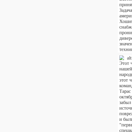
приня
Задач
амери
Хошим
снабж
прони
дивер
значе
техни
Этот 
нашей
народ
этот 
коман
Тарас
октяб
забыл
исто
повре
и был
"перв
специ