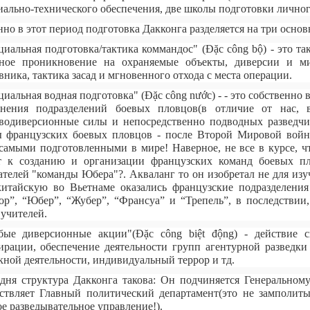
иально-технического обеспечения, две школы подготовки личног
но в этот период подготовка Дакконга разделяется на три осно
циальная подготовка/тактика коммандос" (Đặc công bộ) - это т
ное проникновение на охраняемые объекты, диверсии и ми
вника, тактика засад и мгновенного отхода с места операции.
циальная водная подготовка" (Đặc công nước) - - это собственно 
нения подразделений боевых пловцов(в отличие от нас, 
водиверсионные силы и непосредственно подводных разведчик
 французских боевых пловцов - после Второй Мировой войн
самыми подготовленными в мире! Наверное, не все в курсе, 
т к созданию и организации французских команд боевых пл
ателей "команды Юбера"?. Акваланг то он изобретал не для изу
итайскую во Вьетнаме оказались французские подразделения
р”, “Юбер”, “Жубер”, “Франсуа” и “Трепель”, в последствии
 учителей.
бые диверсионные акции"(Đặc công biệt động) - действие с
ирации, обеспечение деятельности групп агентурной разведк
кной деятельности, индивидуальный террор и тд.
дня структура Дакконга такова: Он подчиняется Генерально
ствляет Главный политический департамент(это не замполиты
ое разведывательное управление!).