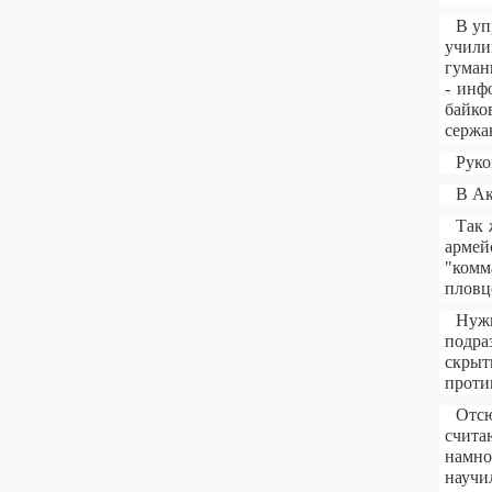
В уп
учили
гуман
- инф
байко
сержа
Руко
В Ак
Так 
армей
"комм
пловц
Нужн
подра
скрыт
проти
Отсю
счита
намно
научи