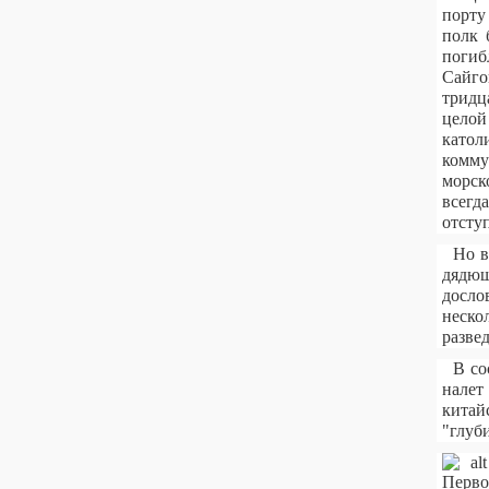
порту
полк 
погиб
Сайго
тридц
целой
катол
комму
морск
всегд
отступ
Но в
дядюш
досло
неско
развед
В со
налет
китай
"глуб
Перво