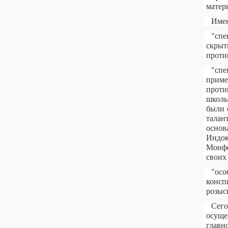
матер
Имен
"спе
скрыт
проти
"спе
приме
проти
школы
были 
талан
основ
Индок
Монфо
своих
"осо
консп
розыс
Сего
осуще
главн