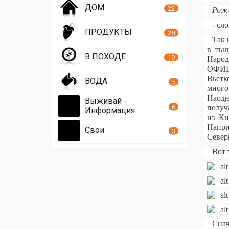
ДОМ
22
Рожд
- сл
ПРОДУКТЫ
28
Так 
в тыл
В ПОХОДЕ
19
Народ
ОФИЦ
Вьетк
ВОДА
5
много
Наодн
Выживай -
6
получ
Информация
из Ки
Напри
Свои
3
Северн
Вот 
Снач