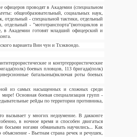
ие офицеров проводят в Академии (специальном
теты: общеобразовательный, социальных наук,
к, отдельный - специальной тактики, отдельный
ы, отдельный - "мототранспорта"(мотоциклов и
же, в Академии готовят младший офицерский и
онга.
ского варианта Вин чун и Тхэквондо.
антитеррористические и контртеррористические
игада(полк) боевых пловцов, 113 бригада(полк)
-диверсионные батальоны(включая роты боевых
одной из самых насыщенных и сложных среди
в мире! Основная боевая специализация групп -
едывательные рейды по территории противника,
что вызывает у многих недоумение. В дакконге
обенно, в ночное время и способен двигаться
ми босыми ногами обманывать научились... Как
о объяснение - Вьетнам страна речек и речушек,