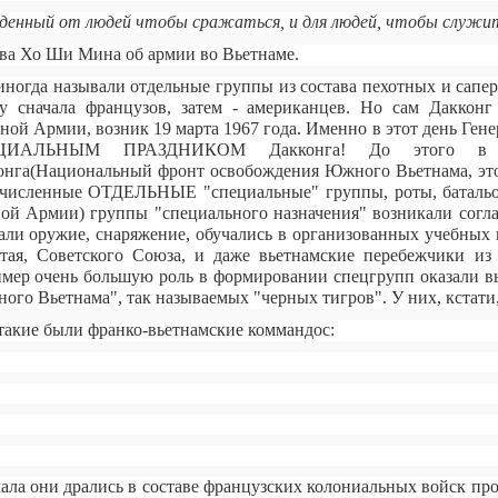
енный от людей чтобы сражаться, и для людей, чтобы служит
ова Хо Ши Мина об армии во Вьетнаме.
иногда называли отдельные группы из состава пехотных и сапе
у сначала французов, затем - американцев. Но сам Дакк
ной Армии, возник 19 марта 1967 года. Именно в этот день Гене
ИАЛЬНЫМ ПРАЗДНИКОМ Дакконга! До этого в со
онга(Национальный фронт освобождения Южного Вьетнама, это
численные ОТДЕЛЬНЫЕ "специальные" группы, роты, батальо
ой Армии) группы "специального назначения" возникали согл
али оружие, снаряжение, обучались в организованных учебных 
тая, Советского Союза, и даже вьетнамские перебежчики из 
мер очень большую роль в формировании спецгрупп оказали в
ого Вьетнама", так называемых "черных тигров". У них, кстати, 
такие были франко-вьетнамские коммандос:
ала они дрались в составе французских колониальных войск пр