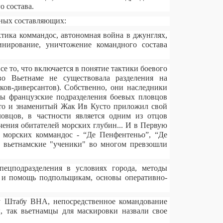
о состава.
вных составляющих:
актика коммандос, автономная война в джунглях,
нирование, уничтожение командного состава
все то, что включается в понятие тактики боевого
во Вьетнаме не существовала разделения на
ов-диверсантов). Собственно, они наследники
ы французские подразделения боевых пловцов
что и знаменитый Жак Ив Кусто приложил свой
овцов, в частности является одним из отцов
чения обитателей морских глубин... И в Первую
 морских коммандос - “Де Пенфентеньо”, “Де
, вьетнамские "ученики" во многом превзошли
пецподразделения в условиях города, методы
и и помощь подпольщикам, основы оперативно-
му Штабу ВНА, непосредственное командование
, так вьетнамцы для маскировки назвали свое