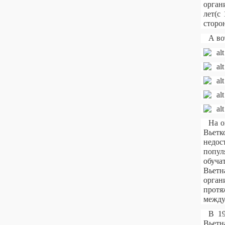
орган
лет(с
сторо
А во
На о
Вьетк
недос
попул
обуча
Вьетн
орган
протя
между
В 19
Вьетн