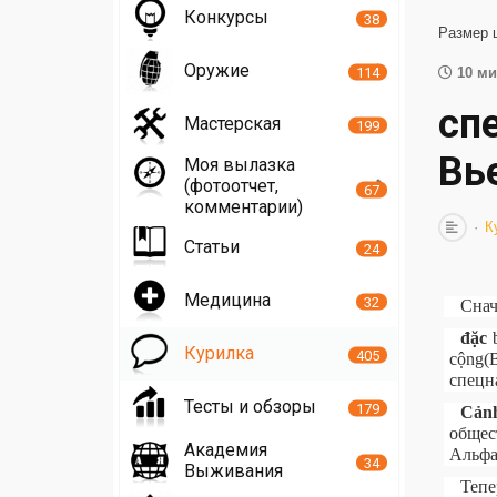
Конкурсы
38
Размер 
Оружие
114
10 ми
сп
Мастерская
199
Вье
Моя вылазка
(фотоотчет,
67
комментарии)
К
Статьи
24
Медицина
32
Снач
đặc
b
Курилка
405
cộng(
спецн
Тесты и обзоры
179
Cản
общес
Академия
Альфа
34
Выживания
Тепе