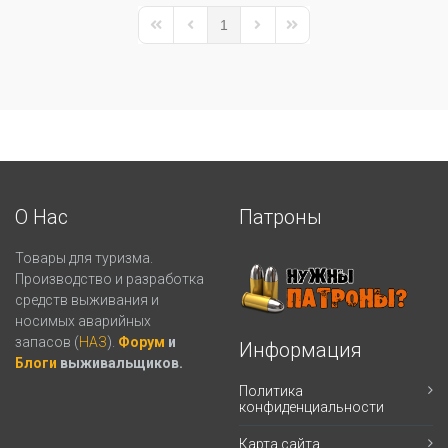
1
First Page
Previous Page
Next Page
Last Page
О Нас
Патроны
Товары для туризма.
Производство и разработка
средств выживания и
носимых аварийных
запасов (
НАЗ
).
Форум
и
Информация
Блоги
выживальщиков.
Политика
конфиденциальности
Карта сайта