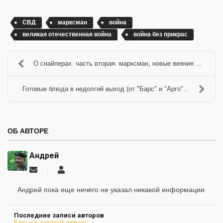
СВД
марксман
война
великая отечественная война
война без прикрас
О снайперах. часть вторая. марксман, новые веяния ...
Готовые блюда в недолгий выход (от "Барс" и "Арго"...
ОБ АВТОРЕ
Андрей
Подписаться
Андрей
на
обновление
Андрей пока еще ничего не указал никакой информации
автора
Последние записи авторов
Больше записей автора