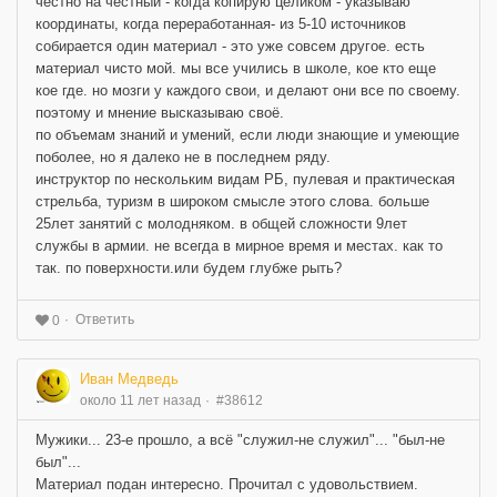
честно на честный - когда копирую целиком - указываю
координаты, когда переработанная- из 5-10 источников
собирается один материал - это уже совсем другое. есть
материал чисто мой. мы все учились в школе, кое кто еще
кое где. но мозги у каждого свои, и делают они все по своему.
поэтому и мнение высказываю своё.
по объемам знаний и умений, если люди знающие и умеющие
поболее, но я далеко не в последнем ряду.
инструктор по нескольким видам РБ, пулевая и практическая
стрельба, туризм в широком смысле этого слова. больше
25лет занятий с молодняком. в общей сложности 9лет
службы в армии. не всегда в мирное время и местах. как то
так. по поверхности.или будем глубже рыть?
Ответить
0
Иван Медведь
около 11 лет назад
#38612
Мужики... 23-е прошло, а всё "служил-не служил"... "был-не
был"...
Материал подан интересно. Прочитал с удовольствием.