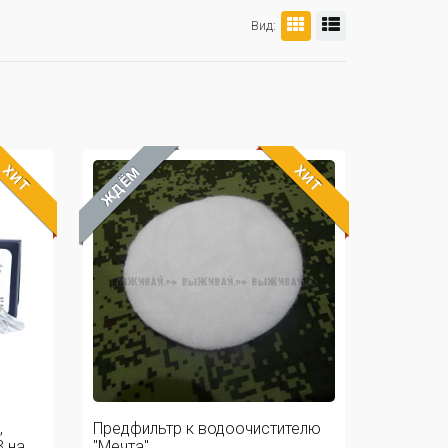
Вид:
ХИТ
ХИТ
ЖДЁМ
,
Предфильтр к водоочистителю
на ...
"Мечта"