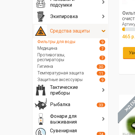
подсумки
Фильт
Экипировка
очист
Артику
Средства защиты
465 р
Фильтры для воды
9
Медицина
7
Ув
Противогазы,
7
респираторы
Гигиена
30
Температурная защита
11
Защитные аксессуары
9
Тактические
приборы
ЖДЁ
Рыбалка
33
Фонари для
выживания
Сувенирная
74