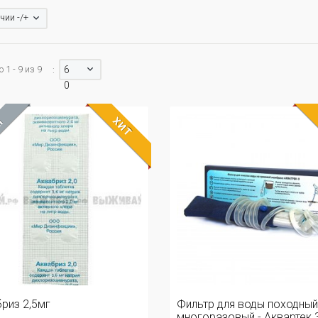
чии -/+
1 - 9 из 9
6
:
0
ХИТ
М
риз 2,5мг
Фильтр для воды походный
многоразовый - Аквартек 3 