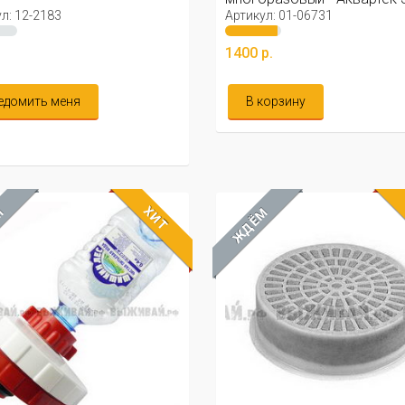
л: 12-2183
Артикул: 01-06731
1400 р.
едомить меня
В корзину
ХИТ
М
ЖДЁМ