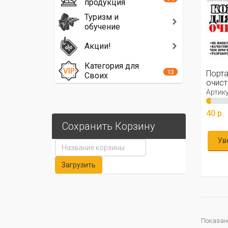
продукция
Туризм и
обучение
Акции!
Категория для
13
Порта
Своих
очист
Артику
40 р.
Сохранить Корзину
Ув
Показано 