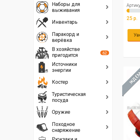
Наборы для
Артику
выживания
25 р.
Инвентарь
Паракорд и
Ув
верёвка
В хозяйстве
62
пригодится
Источники
энергии
ЖДЁ
Костер
Туристическая
посуда
Оружие
Походное
снаряжение
Рюкзаки и