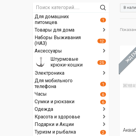
В нали
Для домашних
1
питомцев
Товары для дома
Показано 
Наборы Выживания
12
(НАЗ)
Аксессуары
ЖДЁ
Штурмовые
25
крюки-кошки
Электроника
Для мобильного
1
телефона
Часы
6
Сумки и рюкзаки
6
Одежда
Красота и здоровье
Подарки и Акции
Акваб
Туризм и рыбалка
2