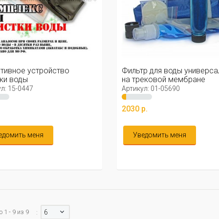
тивное устройство
Фильтр для воды универса
ки воды
на трековой мембране
Реафильтр
л: 15-0447
Артикул: 01-05690
2030 р.
едомить меня
Уведомить меня
1 - 9 из 9
6
: