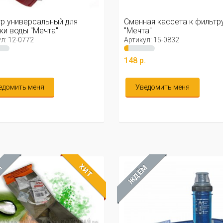
р универсальный для
Сменная кассета к фильтр
ки воды "Мечта"
"Мечта"
л: 12-0772
Артикул: 15-0832
.
148 р.
едомить меня
Уведомить меня
ХИТ
М
ЖДЁМ