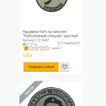
Нашивка-патч на липучке
"Рыболовный спецназ" круглый
(олива)
Артикул: 12-3687
☺
Отзывов (0)
1 всего 1
122 р.
Уведомить меня
ЖДЁМ