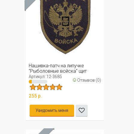
Нашивка-патч на липучке
"Рыболовные войска" щит
(олива)
Артикул: 12-3685
☺
Отзывов (0)
255 р.
Уведомить меня