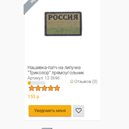
Нашивка-патч на липучке
"Триколор" прямоугольник
(хаки)
Артикул: 12-3696
☺
Отзывов (0)
153 р.
Уведомить меня