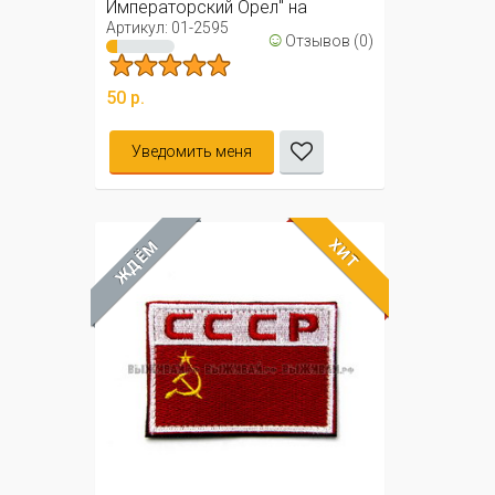
Императорский Орел" на
липучке
Артикул: 01-2595
☺
Отзывов (0)
50 р.
Уведомить меня
ХИТ
ЖДЁМ