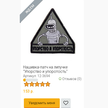
ЖДЁМ
Нашивка-патч на липучке
"Упорство и упоротость"
треуг. ...
Артикул: 12-3694
☺
Отзывов (0)
153 р.
Уведомить меня