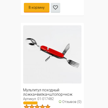
В корзину
Мультитул походный
ложка+вилка+штопор+нож
стальные (красный)
Артикул: 01-017482
☺
Отзывов (0)