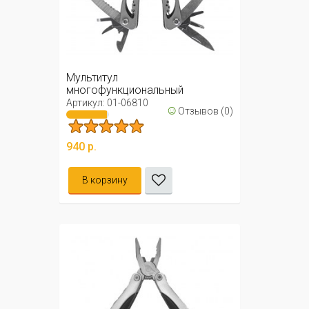
Мультитул
многофункциональный
раскладной 10в1 в чехле / ...
Артикул: 01-06810
☺
Отзывов (0)
940 р.
В корзину