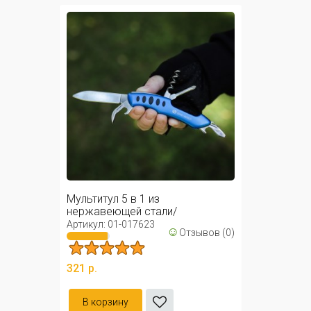
Мультитул 5 в 1 из
нержавеющей стали/
Многофункциональный ...
Артикул: 01-017623
☺
Отзывов (0)
321 р.
В корзину