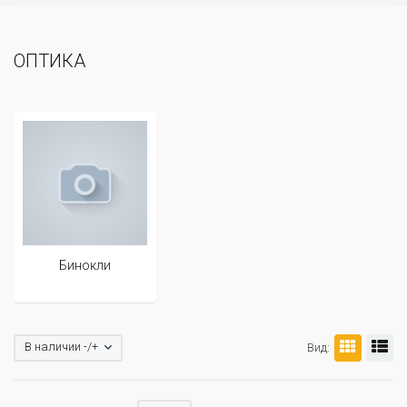
ОПТИКА
Бинокли
В наличии -/+
Вид: