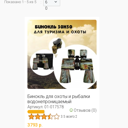
Показано 1 - 5 из 5
6
:
0
Бинокль для охоты и рыбалки
водонепроницаемый
30х50мм/ ...
Артикул: 01-017578
☺
Отзывов (0)
3.5 всего 2
3793 р.