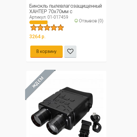
Бинокль пылевлагозащищенный
ХАНТЕР 70х70мм с
автофокусом / ...
Артикул: 01-017459
☺
Отзывов (0)
3264 р.
В корзину
ЖДЁМ