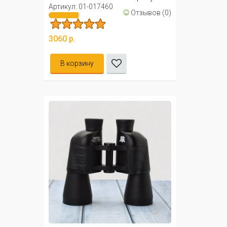
/ ...
Артикул: 01-017460
☺
Отзывов (0)
3060 р.
В корзину