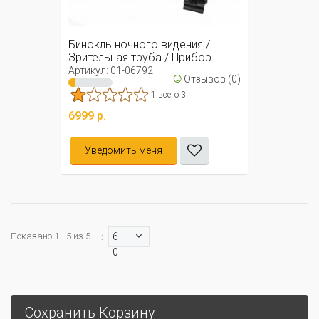
Бинокль ночного видения /
Зрительная труба / Прибор
ночного ...
Артикул: 01-06792
☺
Отзывов (0)
1 всего 3
6999 р.
Уведомить меня
Показано 1 - 5 из 5
6
:
0
Сохранить Корзину