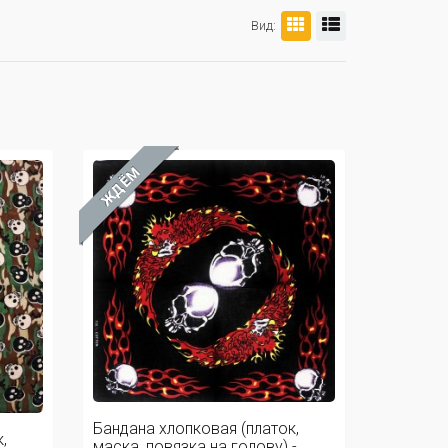
Вид:
ЖДЁМ
Бандана хлопковая (платок,
,
маска, повязка на голову) - ...