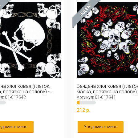
М
ЖДЁМ
на хлопковая (платок,
Бандана хлопковая (платок
 повязка на голову) - ...
маска, повязка на голову) - 
л: 01-017542
Артикул: 01-017541
.
212 р.
едомить меня
Уведомить меня