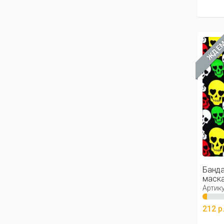
ЖДЁ
Банда
маска,
Артику
212 р