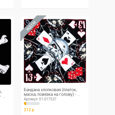
ЖДЁМ
Бандана хлопковая (платок,
,
маска, повязка на голову) - ...
...
Артикул: 01-017537
212 р.