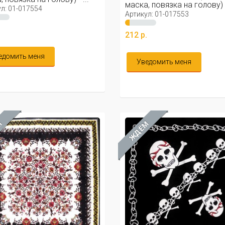
маска, повязка на голову) - 
л: 01-017554
Артикул: 01-017553
.
212 р.
едомить меня
Уведомить меня
М
ЖДЁМ