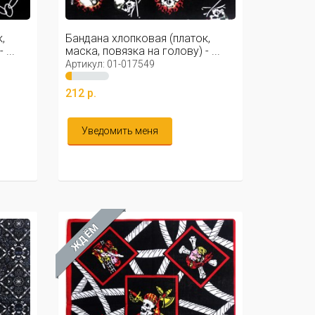
,
Бандана хлопковая (платок,
...
маска, повязка на голову) - ...
Артикул: 01-017549
212 р.
Уведомить меня
ЖДЁМ