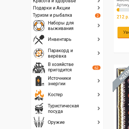
Красота и здоровье
Артику
Подарки и Акции
Туризм и рыбалка
2
212 р
Наборы для
выживания
Ув
Инвентарь
Паракорд и
верёвка
В хозяйстве
62
пригодится
ЖДЁ
Источники
энергии
Костер
Туристическая
посуда
Оружие