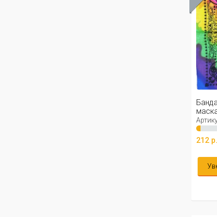
Банда
маска,
Артику
212 р
Ув