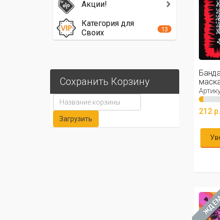
Акции!
Категория для
13
Своих
Банда
Сохранить Корзину
маска,
Артику
212 р
Ув
ЖДЁ