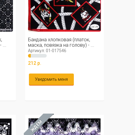
,
Бандана хлопковая (платок,
...
маска, повязка на голову) - ...
Артикул: 01-017546
212 р.
Уведомить меня
ЖДЁМ