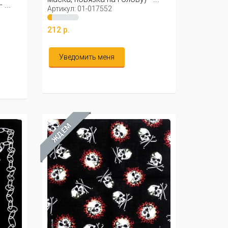
...
Артикул: 01-017552
212 р.
Уведомить меня
ЖДЁМ