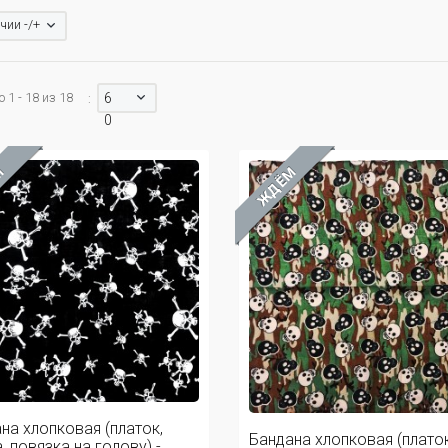
чии -/+
 1 - 18 из 18
6
:
0
М
ЖДЁМ
на хлопковая (платок,
Бандана хлопковая (платок
 повязка на голову) - ...