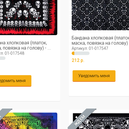
Бандана хлопковая (платок
на хлопковая (платок,
маска, повязка на голову) - 
 повязка на голову) - ...
Артикул: 01-017547
л: 01-017548
212 р.
.
Уведомить меня
едомить меня
М
ЖДЁМ