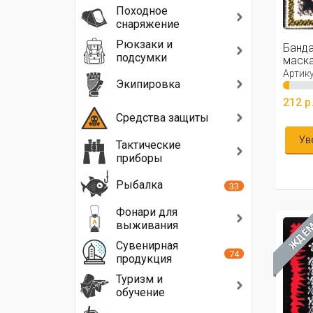
Походное
снаряжение
Рюкзаки и
Банда
подсумки
маска,
Артику
Экипировка
212 р
Средства защиты
Ув
Тактические
приборы
Рыбалка
33
Фонари для
выживания
ЖДЁ
Сувенирная
74
продукция
Туризм и
обучение