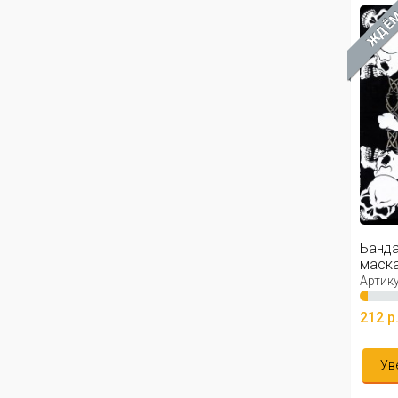
ЖДЁ
Банда
маска,
Артику
212 р
Ув