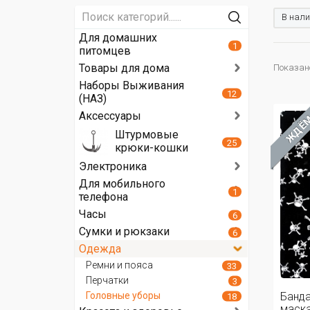
В нали
Для домашних
1
питомцев
Товары для дома
Показано
Наборы Выживания
12
(НАЗ)
Аксессуары
ЖДЁ
Штурмовые
25
крюки-кошки
Электроника
Для мобильного
1
телефона
Часы
6
Сумки и рюкзаки
6
Одежда
Ремни и пояса
33
Перчатки
3
Головные уборы
Банда
18
маска,