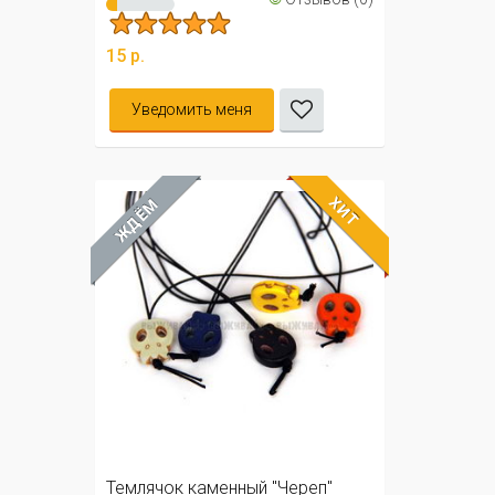
15 р.
Уведомить меня
ХИТ
ЖДЁМ
Темлячок каменный "Череп"