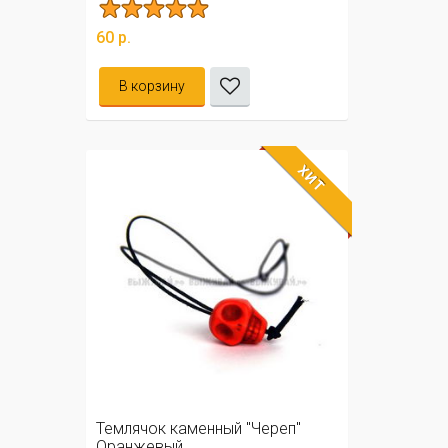
60 р.
В корзину
ХИТ
Темлячок каменный "Череп"
Оранжевый