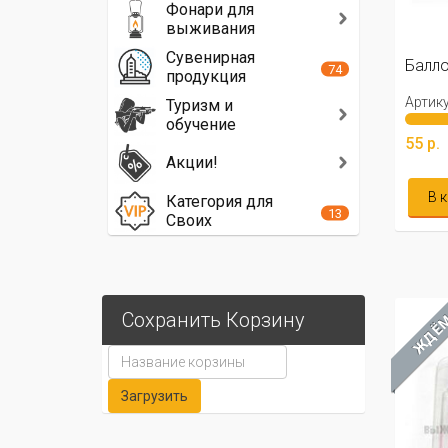
Фонари для
выживания
Сувенирная
Балло
74
продукция
Артику
Туризм и
обучение
55 р.
Акции!
В 
Категория для
13
Своих
Сохранить Корзину
ЖДЁ