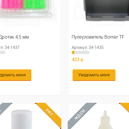
Дротик 4,5 мм
Пулеуловитель Borner TF
л: 34-1437
Артикул: 34-1435
.
423 р.
едомить меня
Уведомить меня
ХИТ
М
ЖДЁМ