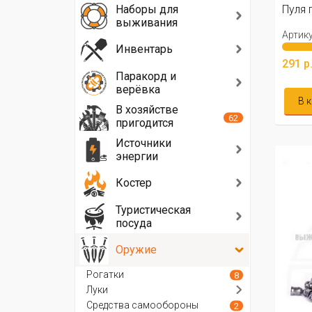
Наборы для
Пуля 
выживания
Артику
Инвентарь
291 р
Паракорд и
верёвка
В 
В хозяйстве
62
пригодится
Источники
энергии
Костер
Туристическая
посуда
Оружие
Рогатки
8
Луки
Средства самообороны
2