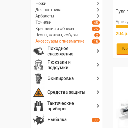
Ножи
Для охотника
Пуля 
Арбалеты
Артику
Точилки
45
Крепления и обвесы
26
204 р
Чехлы, ножны, кобуры
2
Аксессуары к пневматике
18
Походное
В 
снаряжение
Рюкзаки и
подсумки
Экипировка
Средства защиты
Тактические
приборы
Рыбалка
33