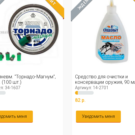
ХИТ
М
ЖДЁМ
пневм. "Торнадо-Магнум",
Средство для очистки и
. (100 шт.)
консервации оружия, 90 м
л: 34-1607
Артикул: 14-2701
.
82 р.
едомить меня
Уведомить меня