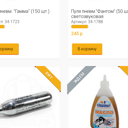
пневм. "Гамма" (150 шт.)
Пуля пневм."Фантом" (50 шт
светозвуковая
л: 34-1723
Артикул: 34-1788
.
245 р.
корзину
В корзину
ХИТ
ЖДЁМ