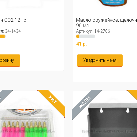
н CO2 12 гр
Масло оружейное, щелочн
90 мл
л: 34-1434
Артикул: 14-2706
41 р.
корзину
Уведомить меня
ХИТ
М
ЖДЁМ