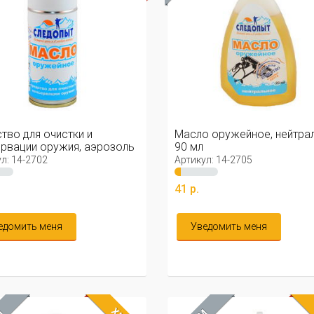
тво для очистки и
Масло оружейное, нейтрал
рвации оружия, аэрозоль
90 мл
л
л: 14-2702
Артикул: 14-2705
41 р.
едомить меня
Уведомить меня