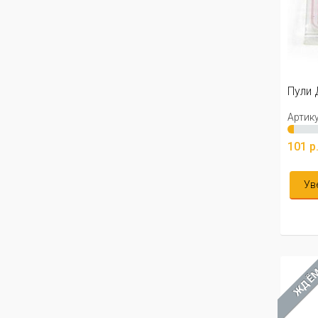
Пули 
Артику
101 р
Ув
ЖДЁ