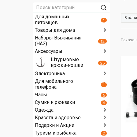
Для домашних
В нали
1
питомцев
Товары для дома
Наборы Выживания
Показано
12
(НАЗ)
Аксессуары
Штурмовые
25
крюки-кошки
Электроника
Для мобильного
1
телефона
Часы
6
Сумки и рюкзаки
6
Одежда
Красота и здоровье
Подарки и Акции
Туризм и рыбалка
2