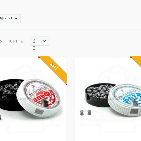
чии -/+
 1 - 18 из 18
6
:
0
ХИТ