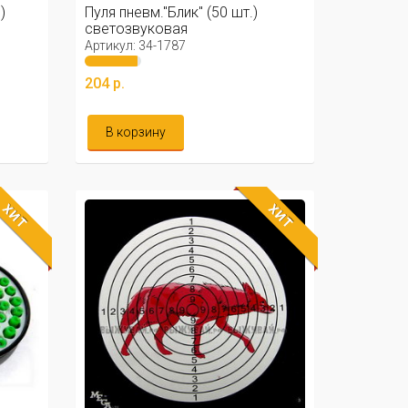
)
Пуля пневм."Блик" (50 шт.)
светозвуковая
Артикул: 34-1787
204 р.
В корзину
ХИТ
ХИТ