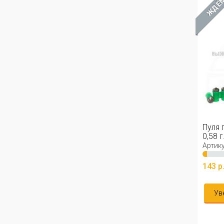
ЖДЁ
Пуля 
0,58 г
Артику
143 р
Ув