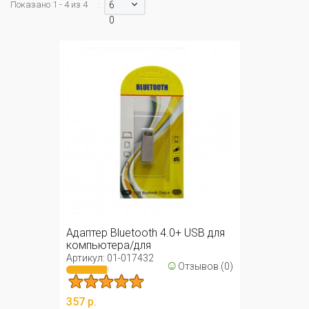
Показано 1 - 4 из 4
6
:
0
Адаптер Bluetooth 4.0+ USB для
компьютера/для
беспроводных ...
Артикул: 01-017432
☺
Отзывов (0)
357 р.