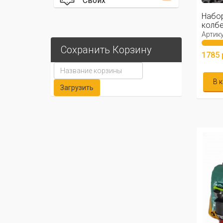
Своих
Набор
колбе
Артику
Сохранить Корзину
1785 
В 