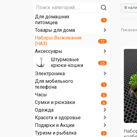
В нали
Для домашних
1
питомцев
Товары для дома
Показано
Наборы Выживания
12
(НАЗ)
Аксессуары
Штурмовые
25
крюки-кошки
Электроника
Для мобильного
1
телефона
Часы
6
Сумки и рюкзаки
6
Одежда
Красота и здоровье
Подарки и Акции
Набор
Туризм и рыбалка
2
колбе