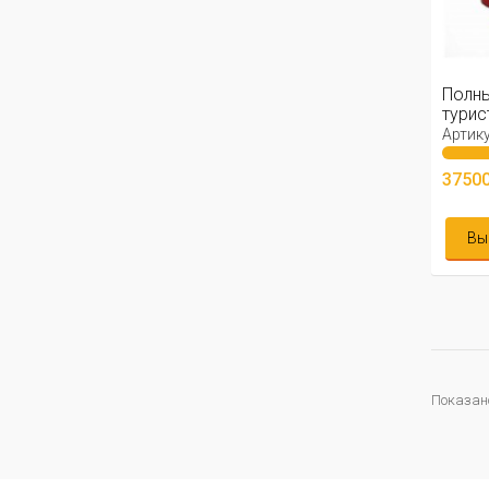
Полны
турис
Артику
37500
Вы
Показано