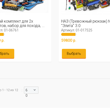
й комплект для 2х
НАЗ (Тревожный рюкзак)
тов, набор для похода, ...
"Элита" 3.0
л: 01-06761
Артикул: 01-017525
 р.
59800 р.
брать
Выбрать
 1 - 12 из 12
6
:
0