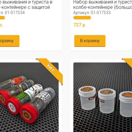
 выживания и туриста в
Набор выживания и турист
-контейнере с защитой
колбе-контейнере (большой
.
л: 01-017534
Артикул: 01-017533
р.
727 р.
корзину
В корзину
ХИТ