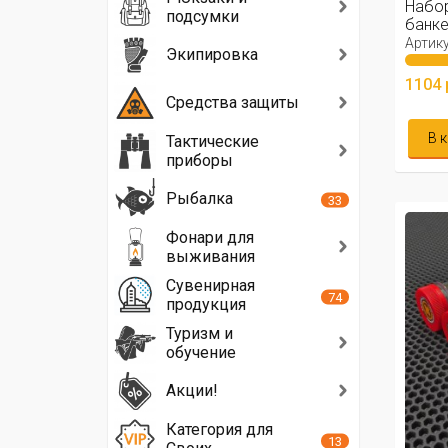
Набор
подсумки
банке
IP68 ..
Артику
Экипировка
1104 
Средства защиты
В 
Тактические
приборы
Рыбалка
33
Фонари для
выживания
Сувенирная
74
продукция
Туризм и
обучение
Акции!
Категория для
13