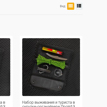
Вид:
а в
Набор выживания и туриста в
З ...
скрутке-органайзере ПроНАЗ