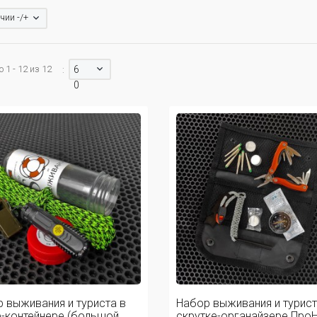
чии -/+
 1 - 12 из 12
6
:
0
 выживания и туриста в
Набор выживания и турист
-контейнере (большой ...
скрутке-органайзере ПроНА