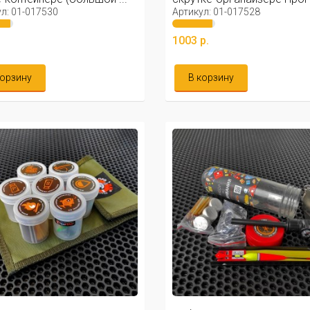
л: 01-017530
Артикул: 01-017528
.
1003 р.
корзину
В корзину