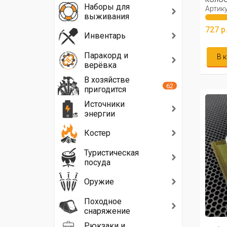
Наборы для
Артику
выживания
727 р
Инвентарь
Паракорд и
В 
верёвка
В хозяйстве
62
пригодится
Источники
энергии
Костер
Туристическая
посуда
Оружие
Походное
снаряжение
Рюкзаки и