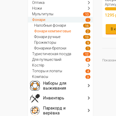
Оптика
фонар
Артику
Ножи
Мультитулы
10
1295 
Фонари
1
Налобные фонари
16
В 
Фонари кемпинговые
2
Фонари ручные
13
Прожекторы
9
Фонарики-брелоки
1
Туристическая посуда
12
Для путешествий
8
Показано 
Костёр
Топоры и лопаты
4
Компасы
3
Наборы для
выживания
Инвентарь
Паракорд и
верёвка