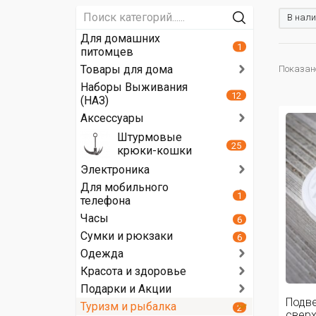
В нали
Для домашних
1
питомцев
Товары для дома
Показано 
Наборы Выживания
12
(НАЗ)
Аксессуары
Штурмовые
25
крюки-кошки
Электроника
Для мобильного
1
телефона
Часы
6
Сумки и рюкзаки
6
Одежда
Красота и здоровье
Подарки и Акции
Подве
Туризм и рыбалка
2
сверх