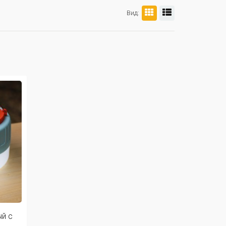
Вид:
й с