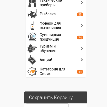
Тактические
приборы
Рыбалка
33
Фонари для
выживания
Сувенирная
74
продукция
Туризм и
обучение
Акции!
Категория для
13
Своих
Сохранить Корзину