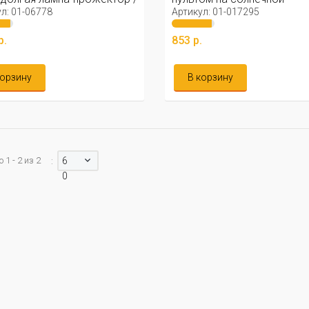
ь ...
батарее ...
л: 01-06778
Артикул: 01-017295
р.
853 р.
корзину
В корзину
1 - 2 из 2
6
:
0