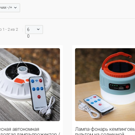
чии -/+
1 - 2 из 2
6
:
0
сная автономная
Лампа-фонарь кемпинговы
долгая лампа-прожектор /
пультом на солнечной