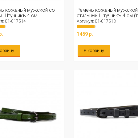
нь кожаный мужской со
Ремень кожаный мужской
 Штучникъ 4 см ...
стильный Штучникъ 4 см (
синий)
л: 01-017514
Артикул: 01-017513
р.
1459 р.
корзину
В корзину