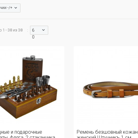
чии -/+
 1 - 38 из 38
6
:
0
ные и подарочные
Ремень безшовный кожан
ты, фляга, 2 стаканчика,
женский Штучникъ 1 см