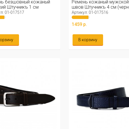
нь безшовный кожаный
Ремень кожаный мужской
ий Штучникъ 1 см
швов Штучникъ 4 см (черн
ный)
л: 01-017517
Артикул: 01-017516
.
1459 р.
корзину
В корзину