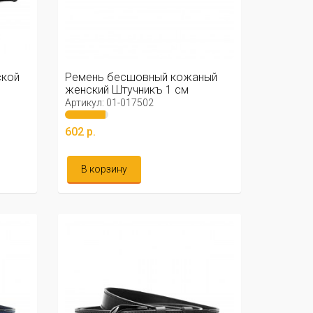
ской
Ремень бесшовный кожаный
женский Штучникъ 1 см
(красный)
Артикул: 01-017502
602 р.
В корзину