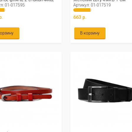
и ...
(коричневый)
л: 01-017595
Артикул: 01-017519
р.
663 р.
корзину
В корзину