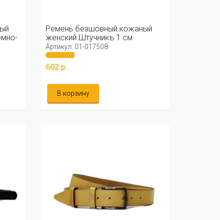
ый
Ремень безшовный кожаный
емно-
женский Штучникъ 1 см
(черный)
Артикул: 01-017508
602 р.
В корзину