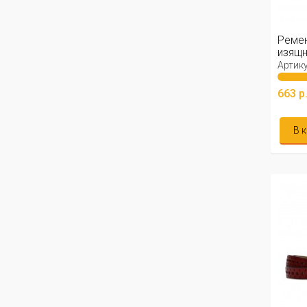
Реме
изящн
см ...
Артику
663 р
В 