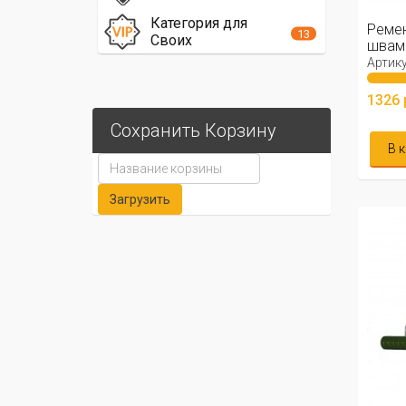
Категория для
Реме
13
Своих
швами
Артику
1326 
Сохранить Корзину
В 