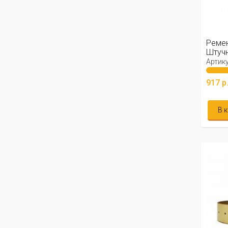
Реме
Штучн
Артику
917 р
В 