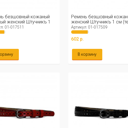
нь безшовный кожаный
Ремень безшовный кожан
ый женский Штучникъ 1
женский Штучникъ 1 см (т
серый)
л: 01-017511
Артикул: 01-017509
.
602 р.
корзину
В корзину