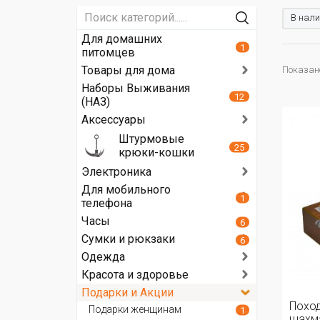
В нали
Для домашних
1
питомцев
Товары для дома
Показано
Наборы Выживания
12
(НАЗ)
Аксессуары
Штурмовые
25
крюки-кошки
Электроника
Для мобильного
1
телефона
Часы
6
Сумки и рюкзаки
6
Одежда
Красота и здоровье
Подарки и Акции
Поход
Подарки женщинам
1
шахма