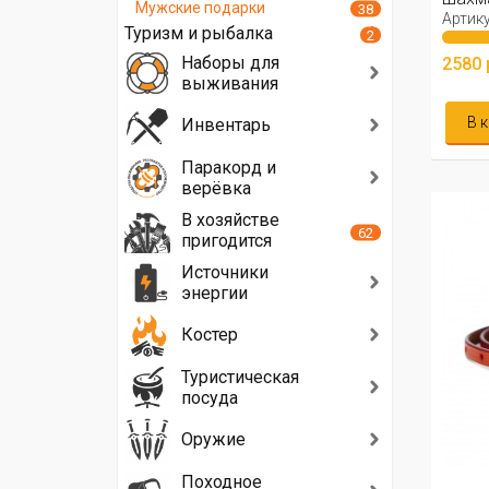
Мужские подарки
38
ложка 
Артику
Туризм и рыбалка
2
Наборы для
2580 
выживания
В 
Инвентарь
Паракорд и
верёвка
В хозяйстве
62
пригодится
Источники
энергии
Костер
Туристическая
посуда
Оружие
Походное