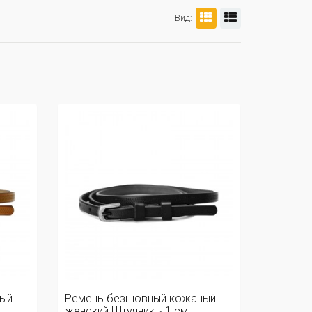
Вид:
ый
Ремень безшовный кожаный
женский Штучникъ 1 см