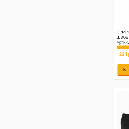
Реме
швов 
Артику
1224 
В 