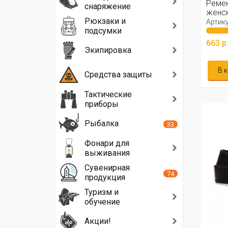
Реме
снаряжение
женск
Рюкзаки и
(крас
Артику
подсумки
663 р
Экипировка
В 
Средства защиты
Тактические
приборы
Рыбалка
33
Фонари для
выживания
Сувенирная
74
продукция
Туризм и
обучение
Акции!