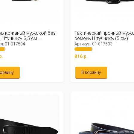
нь кожаный мужской без
Тактический прочный муж
Штучникъ 3,5 см ...
ремень Штучникъ (5 см)
л: 01-017504
Артикул: 01-017503
р.
816 р.
корзину
В корзину