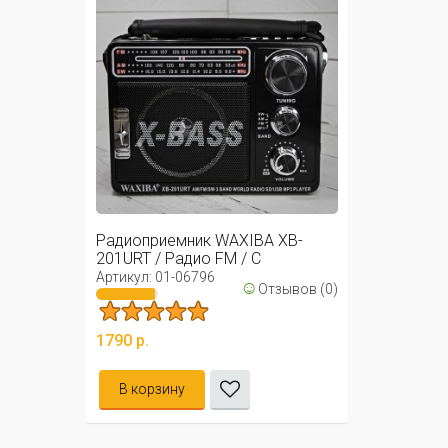
Радиоприемник WAXIBA XB-
201URT / Радио FM / С
фонариком
Артикул: 01-06796
☺
Отзывов (0)
1790 р.
В корзину