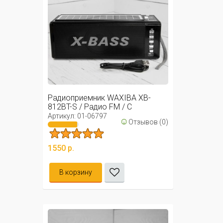
Радиоприемник WAXIBA XB-
812BT-S / Радио FM / С
фонариком и ...
Артикул: 01-06797
☺
Отзывов (0)
1550 р.
В корзину