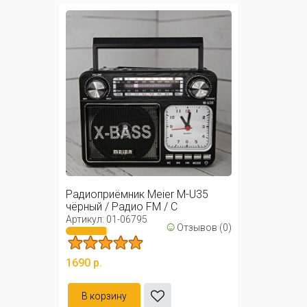
Радиоприёмник Meier M-U35
чёрный / Радио FM / С
фонариком
Артикул: 01-06795
☺
Отзывов (0)
1690 р.
В корзину