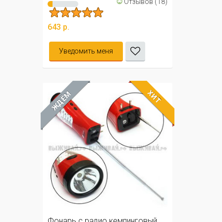
☺
Отзывов (18)
643 р.
Уведомить меня
ХИТ
ЖДЁМ
Фонарь с радио кемпинговый,