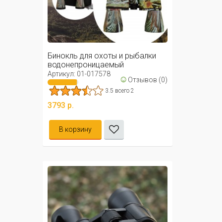
Бинокль для охоты и рыбалки
водонепроницаемый
30х50мм/ ...
Артикул: 01-017578
☺
Отзывов (0)
3.5 всего 2
3793 р.
В корзину