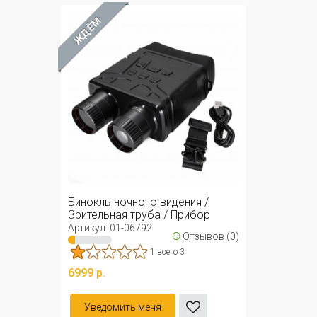
ЖДЁМ
Бинокль ночного видения /
Зрительная труба / Прибор
ночного ...
Артикул: 01-06792
☺
Отзывов (0)
1 всего 3
6999 р.
Уведомить меня