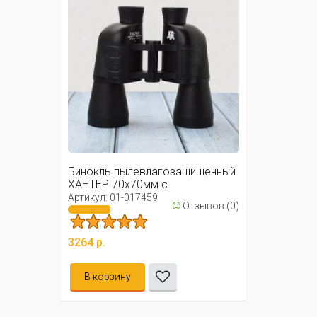
Бинокль пылевлагозащищенный
ХАНТЕР 70х70мм с
автофокусом / ...
Артикул: 01-017459
☺
Отзывов (0)
3264 р.
В корзину