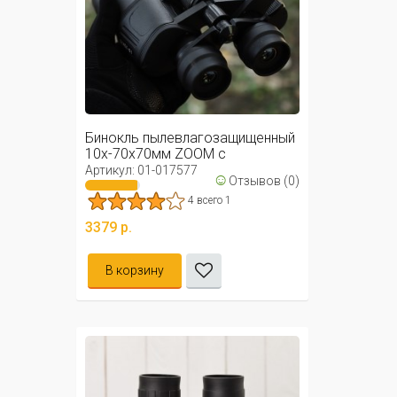
Бинокль пылевлагозащищенный
10х-70х70мм ZOOM с
автофокусом ...
Артикул: 01-017577
☺
Отзывов (0)
4 всего 1
3379 р.
В корзину