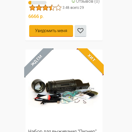
☺
Отзывов (0)
3.48 всего 29
6666 р.
Уведомить меня
ХИТ
ЖДЁМ
Набор для выживания "Пионер"