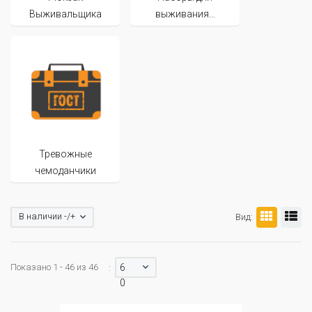
Выживальщика
выживания...
Тревожные
чемоданчики
В наличии -/+
Вид:
Показано 1 - 46 из 46
6
:
0