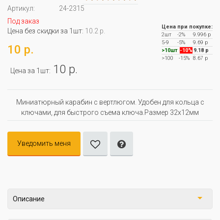
Артикул:
24-2315
Под заказ
Цена при покупке:
Цена без скидки за 1шт:
10.2 р.
2шт
-2%
9.996 р
5-9
-5%
9.69 р
10 р.
>10шт
-10%
9.18 р
>100
-15%
8.67 р
10 р.
Цена за 1шт:
Миниатюрный карабин с вертлюгом. Удобен для кольца с
ключами, для быстрого съема ключа.Размер 32х12мм
Уведомить меня
Описание