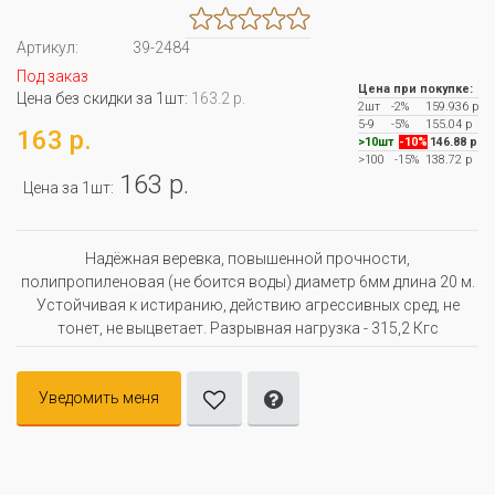
Артикул:
39-2484
Под заказ
Цена при покупке:
Цена без скидки за 1шт:
163.2 р.
2шт
-2%
159.936 р
5-9
-5%
155.04 р
163 р.
>10шт
-10%
146.88 р
>100
-15%
138.72 р
163 р.
Цена за 1шт:
Надёжная веревка, повышенной прочности,
полипропиленовая (не боится воды) диаметр 6мм длина 20 м.
Устойчивая к истиранию, действию агрессивных сред, не
тонет, не выцветает. Разрывная нагрузка - 315,2 Кгс
Уведомить меня