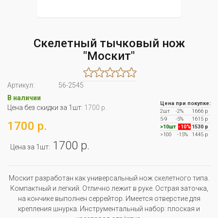
Скелетный тычковый нож
"Москит"
Артикул:
56-2545
В наличии
Цена при покупке:
Цена без скидки за 1шт:
1700 р.
2шт
-2%
1666 р
5-9
-5%
1615 р
1700 р.
>10шт
-10%
1530 р
>100
-15%
1445 р
1700 р.
Цена за 1шт:
Москит разработан как универсальный нож скелетного типа.
Компактный и легкий. Отлично лежит в руке. Острая заточка,
на кончике выполнен серрейтор. Имеется отверстие для
крепления шнурка. Инструментальный набор: плоская и