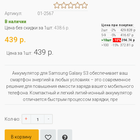
Артикул:
01-2567
В наличии
Цена при покупке:
Цена без скидки за 1шт:
438.6 р.
2шт
-2%
429.828 р
5-9
-5%
416.67 р
439 р.
>10шт
-10%
394.74 р
>100
-15%
372.81 р
439 р.
Цена за 1шт:
Аккумулятор для Samsung Galaxy S3 обеспечивает ваш
смартфон энергией в любых условиях – это современное
решение для повышения емкости заряда вашего мобильного
телефона. Компактный и легкий литий-ионный аккумулятор
отличается быстрым процессом зарядки, пре
+
-
Кол-во:
В корзину