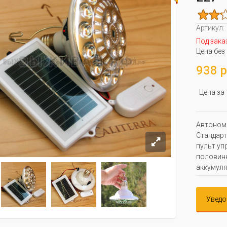
Артикул:
Под зака
Цена без
938 р
Цена за
Автономн
Стандарт
пульт уп
половинн
аккумул
Уведо