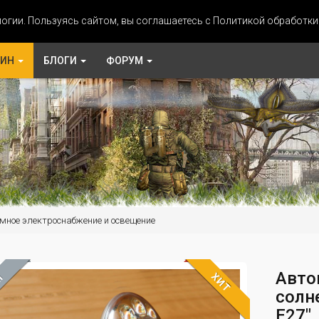
огии. Пользуясь сайтом, вы соглашаетесь с Политикой обработк
ЗИН
БЛОГИ
ФОРУМ
мное электроснабжение и освещение
Авто
ХИТ
М
солне
E27"