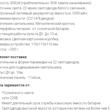
кость 300LM (приблизительно 35W лампа накаливания)
точник света: 22 ярких светодиода белого свечения;
троенный литиевый аккумулятор ёмкостью 1000 мАч;
режима яркости: (22/14/8 диодов)
епление светильника: Металлический крючок;
терфейсы питания: от солнечной батареи;
станция работы пульта ДУ: До 10 м;
аковка: Цветная картонная коробка;
змеры устройства: 110х110х110 мм
сса: ~200 г.
лект поставки:
етильник в форме пирамидки на 22 светодиодов;
ючок для подвешивания светильника;
льт ДУ до 10м;
лнечная панель - 11х6см,;
а заряжается от:
*Солнечного света.
сети 220В
Имеет длительный срок службы и высокую ёмкость батареи.
Светодиоды высокой яркости, которые расчитаны на более чем 5