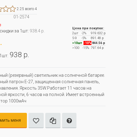
2.25 всего 4
01-2574
з
Цена при покупке:
 скидки за 1шт:
938.4 р.
2шт
-2%
919.632 р
5-9
-5%
891.48 р
.
>10шт
-10%
844.56 р
>100
-15%
797.64 р
938 р.
 1шт:
ый (резервный) светильник на солнечной батарее.
ный патрон E-27, защищенная солнечная панель,
равления. Яркость 35W.Работает 11 часов на
ой яркости, 6 часов на полной. Имеет встроенный
ятор 1000мАч
мить меня