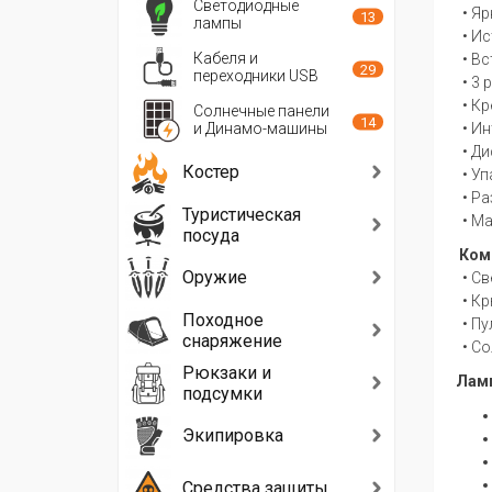
Светодиодные
• Яр
13
лампы
• Ис
Кабеля и
• Вс
29
переходники USB
• 3 
• Кр
Солнечные панели
14
и Динамо-машины
• Ин
• Ди
Костер
• Уп
• Ра
Туристическая
• Ма
посуда
Комп
Оружие
• Св
• Кр
Походное
• Пу
снаряжение
• Со
Рюкзаки и
Ламп
подсумки
Экипировка
Средства защиты