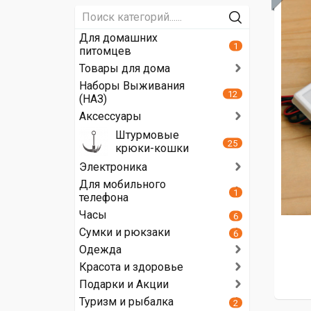
Для домашних
1
питомцев
Товары для дома
Наборы Выживания
12
(НАЗ)
Аксессуары
Штурмовые
25
крюки-кошки
Электроника
Для мобильного
1
телефона
Часы
6
Сумки и рюкзаки
6
Одежда
Красота и здоровье
Подарки и Акции
Туризм и рыбалка
2