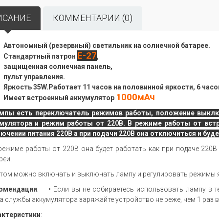
ИСАНИЕ
КОММЕНТАРИИ (0)
Автономный (резервный) светильник на солнечной батарее.
E-27
Стандартный патрон
,
защищенная солнечная панель,
пульт управления.
Яркость 35W.Работает 11 часов на половинной яркости, 6 часо
1000мАч
Имеет встроенный аккумулятор
мпы есть переключатель режимов работы, положение выклю
мулятора и режим работы от 220В. В режиме работы от вст
ючении питания 220В а при подачи 220В она отключиться и буд
режиме работы от 220В она будет работать как при подаче 220В
реи.
том можно включать и выключать лампу и регулировать режимы 
омендации
: • Если вы не собираетесь использовать лампу в те
а службы аккумулятора заряжайте устройство не реже, чем 1 раз в
актеристики
: