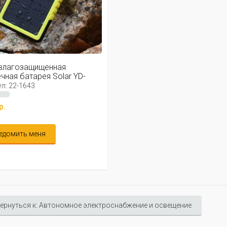
влагозащищенная
чная батарея Solar YD-
л: 22-1643
р.
едомить меня
ернуться к: Автономное электроснабжение и освещение