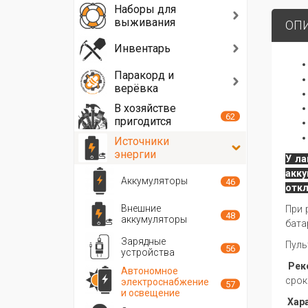
Наборы для
выживания
ОП
Инвентарь
Паракорд и
верёвка
В хозяйстве
62
пригодится
Источники
энергии
У ла
акку
Аккумуляторы
46
откл
Внешние
При 
48
аккумуляторы
бата
Зарядные
Пуль
56
устройства
Рек
Автономное
срок
электроснабжение
57
и освещение
Хар