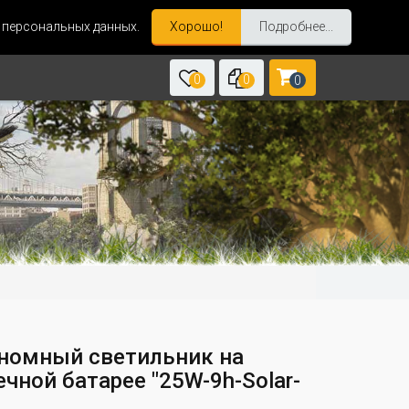
и персональных данных.
Хорошо!
Подробнее...
0
0
0
номный светильник на
чной батарее "25W-9h-Solar-