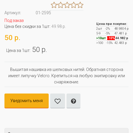
Артикул:
01-2595
Под заказ
Цена при покупке:
Цена без скидки за 1шт:
49.98 р.
2шт
-2%
48.9804 р
5-9
-5%
47.481 р
50 р.
>10шт
-10%
44.982 р
>100
-15%
42.483 р
50 р.
Цена за 1шт:
Вышитая нашивка из шелковых нитей. Обратная сторона
имеет липучку Velcro. Крепиться на любую экипировку или
снаряжение.
Уведомить меня