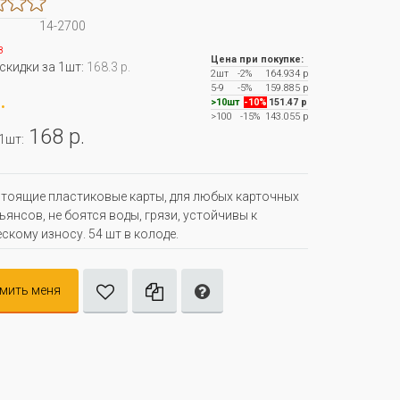
14-2700
з
Цена при покупке:
 скидки за 1шт:
168.3 р.
2шт
-2%
164.934 р
5-9
-5%
159.885 р
.
>10шт
-10%
151.47 р
>100
-15%
143.055 р
168 р.
 1шт:
тоящие пластиковые карты, для любых карточных
сьянсов, не боятся воды, грязи, устойчивы к
скому износу. 54 шт в колоде.
мить меня