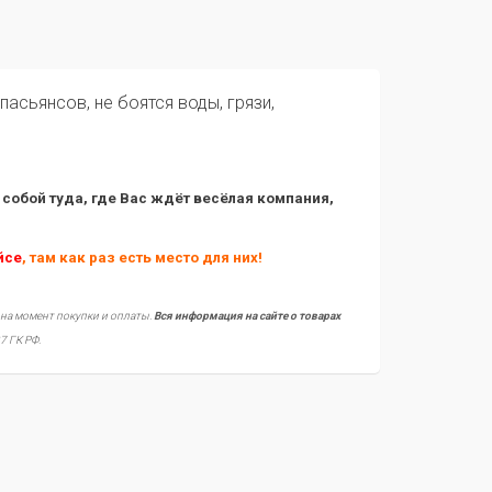
асьянсов, не боятся воды, грязи,
с собой туда, где Вас ждёт весёлая компания,
йсе
, там как раз есть место для них!
 на момент покупки и оплаты.
Вся информация на сайте о товарах
7 ГК РФ.