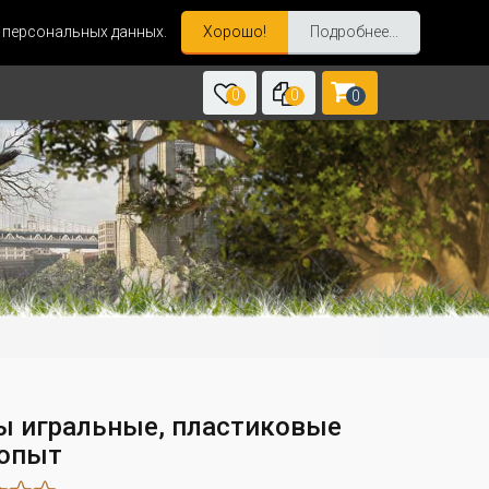
и персональных данных.
Хорошо!
Подробнее...
0
0
0
ы игральные, пластиковые
опыт