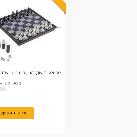
ты, шашки, нарды в кейсе
л: 02-0833
.
едомить меня