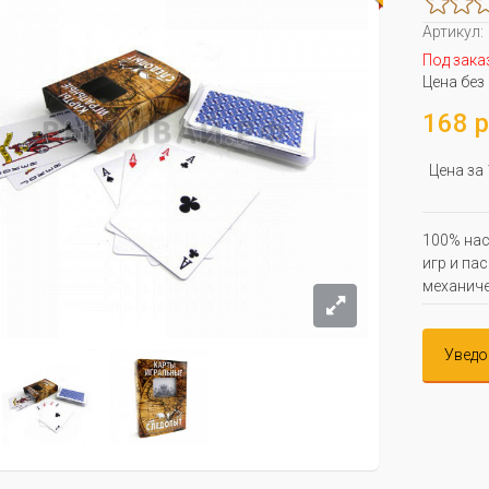
Артикул:
Под зака
Цена без
168 р
Цена за
100% нас
игр и па
механиче
Уведо