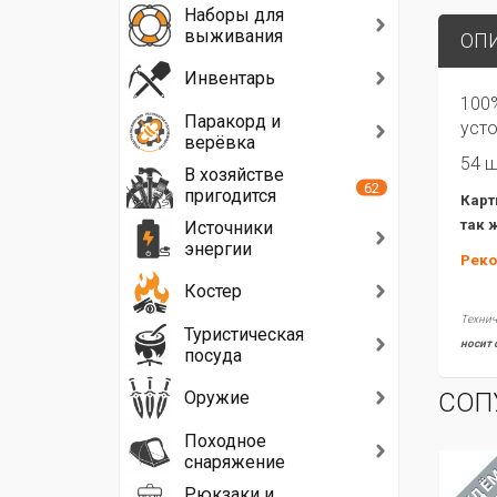
Наборы для
выживания
ОП
Инвентарь
100%
Паракорд и
усто
верёвка
54 ш
В хозяйстве
62
пригодится
Карт
так 
Источники
энергии
Реко
Костер
Технич
Туристическая
носит 
посуда
Оружие
СОП
Походное
снаряжение
ЖДЁ
Рюкзаки и