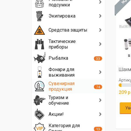
подсумки
Экипировка
Средства защиты
Тактические
приборы
Рыбалка
33
Фонари для
Шахма
выживания
Артику
Сувенирная
74
продукция
209 р
Туризм и
обучение
Ув
Акции!
Категория для
13