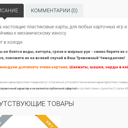
ИСАНИЕ
КОММЕНТАРИИ (0)
 настоящие пластиковые карты, для любых карточных игр и п
йчивы к механическому износу.
т в колоде.
ы не боятся воды, кетчупа, грязи и жирных рук - смело берите их 
же, положите их на всякий случай в Ваш Тревожный Чемоданчик!
мендуем дополнить этими картами,
Шахматы, шашки, нарды в ке
еские характеристики товара могут отличаться, уточняйте технические характеристики товара
справочный характер и не является публичной офертой
в соответствии с пунктом 2 статьи 43
УТСТВУЮЩИЕ ТОВАРЫ
ХИТ
М