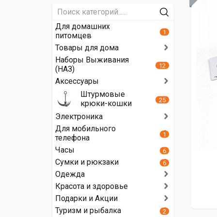
Для домашних
1
питомцев
Товары для дома
Наборы Выживания
12
(НАЗ)
Аксессуары
Штурмовые
25
крюки-кошки
Электроника
Для мобильного
1
телефона
Часы
6
Сумки и рюкзаки
6
Одежда
Красота и здоровье
Подарки и Акции
Туризм и рыбалка
2