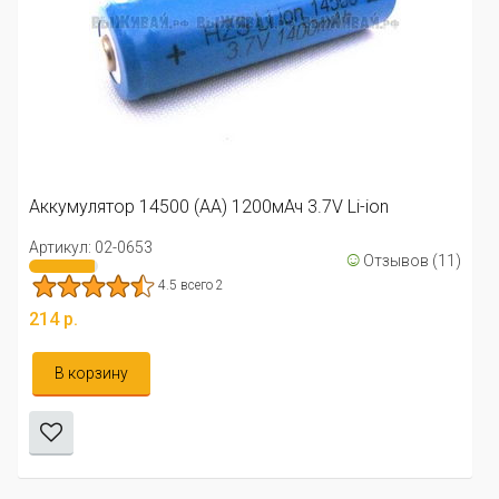
Аккумул
Артикул:
лятор 14500 (АА) 1200мАч 3.7V Li-ion
214 р.
: 02-0653
☺
Отзывов (11)
Увед
4.5 всего 2
орзину