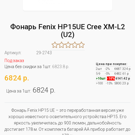
Фонарь Fenix HP15UE Cree XM-L2
(U2)
Артикул:
29-2743
Под заказ
Цена при покупке:
Цена без скидки за 1шт:
6823.8 р.
2шт
-2%
6687.324 р
5-9
-5%
6482.61 р
6824 р.
>10шт
-10%
6141.42 р
>100
-15%
5800.23 р
6824 р.
Цена за 1шт:
Фонарь Fenix HP15 UE – это переработанная версия уже
хорошо известного осветительного устройства HP15. Его
яркость увеличилась до 900 люмен, дальнобойность
достигает 178 м. От комплекта батарей АА прибор работает до