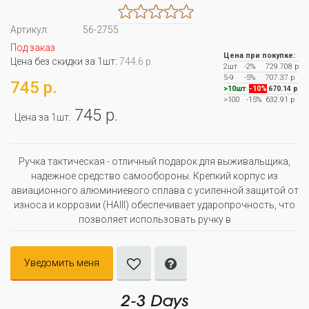
Артикул:
56-2755
Под заказ
Цена при покупке:
Цена без скидки за 1шт:
744.6 р.
2шт
-2%
729.708 р
5-9
-5%
707.37 р
745 р.
>10шт
-10%
670.14 р
>100
-15%
632.91 р
745 р.
Цена за 1шт:
Ручка тактическая - отличный подарок для выживальщика,
надежное средство самообороны. Крепкий корпус из
авиационного алюминиевого сплава с усиленной защитой от
износа и коррозии (HAIII) обеспечивает ударопрочность, что
позволяет использовать ручку в
Уведомить меня