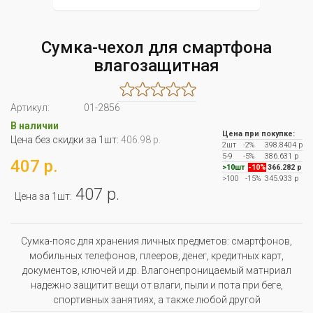
Сумка-чехол для смартфона
влагозащитная
Артикул:
01-2856
В наличии
Цена при покупке:
Цена без скидки за 1шт:
406.98 р.
2шт
-2%
398.8404 р
5-9
-5%
386.631 р
407 р.
>10шт
-10%
366.282 р
>100
-15%
345.933 р
407 р.
Цена за 1шт:
Сумка-пояс для хранения личных предметов: смартфонов,
мобильных телефонов, плееров, денег, кредитных карт,
документов, ключей и др. Влагонепроницаемый матнриал
надежно защитит вещи от влаги, пыли и пота при беге,
спортивных занятиях, а также любой другой