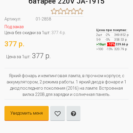
батарее 220V JA-1915
Артикул:
01-2858
Под заказ
Цена при покупке:
Цена без скидки за 1шт:
377.4 р.
2шт
-2%
369.852 р
5-9
-5%
358.53 р
377 р.
>10шт
-10%
339.66 р
>100
-15%
320.79 р
377 р.
Цена за 1шт:
Яркий фонарь и кемпинговая лампа, в прочном корпусе, с
аккумулятором, 2 режима работы. 1 яркий диод в фонаре и 1
диод последнего поколения (2016) на лампе. Встроенная
вилка 220В для зарядки и солнечная панель.
Уведомить меня