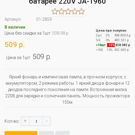
батарее 220V JA-1960
Артикул:
01-2859
В наличии
Цена при покупке:
Цена без скидки за 1шт:
508.98 р.
2шт
-2%
498.8004 р
5-9
-5%
483.531 р
509 р.
>10шт
-10%
458.082 р
>100
-15%
432.633 р
509 р.
Цена за 1шт:
Яркий фонарь и кемпинговая лампа, в прочном корпусе, с
аккумулятором, 2 режима работы. 1 яркий диод в фонаре и 12
диодов последнего поколения на лампе. Встроенная вилка
220В для зарядки и солнечная панель. Мощность прожектора
150м.
+
-
Кол-во: