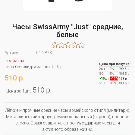
Часы SwissArmy "Just" средние,
белые
Артикул:
01-2873
Под заказ
Цена при покупке:
Цена без скидки за 1шт:
510 р.
2шт
-2%
499.8 р
5-9
-5%
484.5 р
510 р.
>10шт
-10%
459 р
>100
-15%
433.5 р
510 р.
Цена за 1шт:
Лёгкие и прочные средние часы армейского стиля (милитари).
Металлический корпус, ремешок тканевый (стропа), прочное
стекло. Брызгозащитные, противоударные часы для
активного образа жизни.